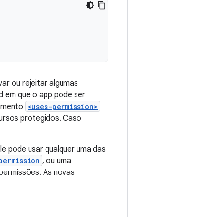
var ou rejeitar algumas
id em que o app pode ser
lemento
<uses-permission>
cursos protegidos. Caso
e pode usar qualquer uma das
permission
, ou uma
 permissões. As novas