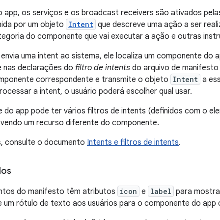
o app, os serviços e os broadcast receivers são ativados pel
ida por um objeto
Intent
que descreve uma ação a ser reali
egoria do componente que vai executar a ação e outras inst
envia uma intent ao sistema, ele localiza um componente do 
e nas declarações do
filtro de intents
do arquivo de manifesto
omponente correspondente e transmite o objeto
Intent
a es
ocessar a intent, o usuário poderá escolher qual usar.
o app pode ter vários filtros de intents (definidos com o e
vendo um recurso diferente do componente.
s, consulte o documento
Intents e filtros de intents
.
los
ntos do manifesto têm atributos
icon
e
label
para mostra
e um rótulo de texto aos usuários para o componente do app