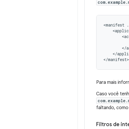
com.example.
<manifest
.
<applic
<ac
</appli
</manifest>
Para mais info
Caso você tenh
com.example.
faltando, com
Filtros de int