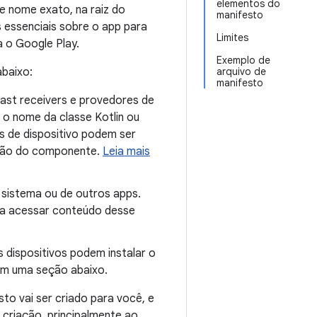
elementos do
e nome exato, na raiz do
manifesto
 essenciais sobre o app para
Limites
a o Google Play.
Exemplo de
abaixo:
arquivo de
manifesto
cast receivers e provedores de
o nome da classe Kotlin ou
es de dispositivo podem ser
zação do componente.
Leia mais
 sistema ou de outros apps.
ra acessar conteúdo desse
 dispositivos podem instalar o
m uma seção abaixo.
sto vai ser criado para você, e
 criação, principalmente ao