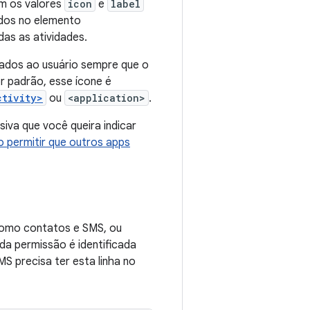
am os valores
icon
e
label
idos no elemento
as as atividades.
dos ao usuário sempre que o
 padrão, esse ícone é
ctivity>
ou
<application>
.
siva que você queira indicar
 permitir que outros apps
 como contatos e SMS, ou
a permissão é identificada
S precisa ter esta linha no