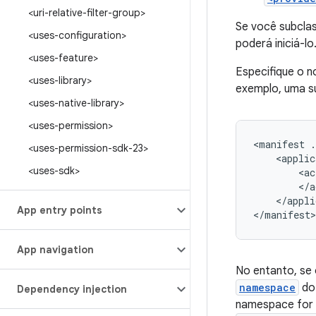
<uri-relative-filter-group>
Se você subclas
<uses-configuration>
poderá iniciá-lo
<uses-feature>
Especifique o 
<uses-library>
exemplo, uma s
<uses-native-library>
<uses-permission>
<manifest
.
<uses-permission-sdk-23>
<applic
<uses-sdk>
<ac
</appli
App entry points
</manifest>
App navigation
No entanto, se 
namespace
do
Dependency injection
namespace for