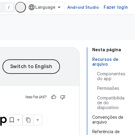
/
Android Studio
Fazer login
Nesta página
Recursos de
arquivo
Componentes
do app
Permissões
Isso foi útil?
Compatibilida
de do
dispositivo
pp
Convenções de
arquivo
Referência de