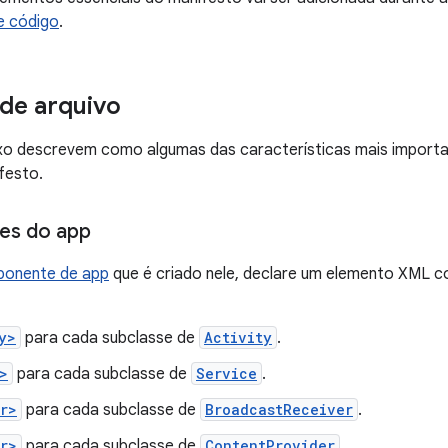
e código
.
de arquivo
xo descrevem como algumas das características mais importan
festo.
s do app
onente de app
que é criado nele, declare um elemento XML c
y>
para cada subclasse de
Activity
.
>
para cada subclasse de
Service
.
r>
para cada subclasse de
BroadcastReceiver
.
r>
para cada subclasse de
ContentProvider
.