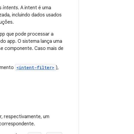
as
intents
. A intent é uma
zada, incluindo dados usados
ruções.
app que pode processar a
 do app. O sistema lança uma
se componente. Caso mais de
lemento
<intent-filter>
),
r, respectivamente, um
 correspondente.