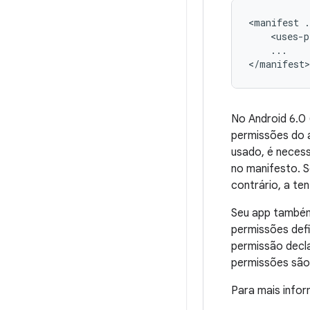
<manifest
.
<uses-p
...

</manifest>
No Android 6.0 
permissões do a
usado, é neces
no manifesto. S
contrário, a te
Seu app também
permissões defi
permissão decl
permissões são
Para mais info