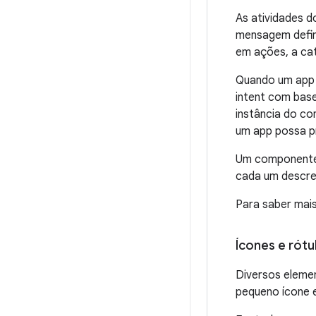
As atividades d
mensagem defin
em ações, a cat
Quando um app 
intent com bas
instância do c
um app possa pr
Um componente d
cada um descre
Para saber mai
Ícones e rótu
Diversos eleme
pequeno ícone 