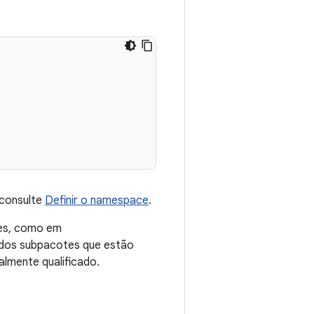
 consulte
Definir o namespace
.
es, como em
 dos subpacotes que estão
almente qualificado.