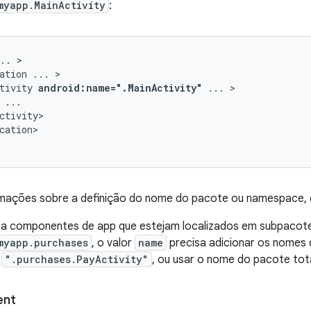
myapp.MainActivity
:
..
ation
...
tivity
android:name=".MainActivity"
...
cation>

rmações sobre a definição do nome do pacote ou namespace,
a componentes de app que estejam localizados em subpacot
myapp.purchases
, o valor
name
precisa adicionar os nomes
o
".purchases.PayActivity"
, ou usar o nome do pacote tot
ent