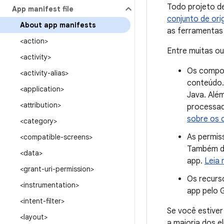
Todo projeto de
App manifest file
conjunto de ori
About app manifests
as ferramentas 
<action>
Entre muitas ou
<activity>
Os compon
<activity-alias>
conteúdo.
<application>
Java. Além
<attribution>
processad
sobre os 
<category>
As permis
<compatible-screens>
Também de
<data>
app.
Leia 
<grant-uri-permission>
Os recurs
<instrumentation>
app pelo 
<intent-filter>
Se você estive
<layout>
a maioria dos e