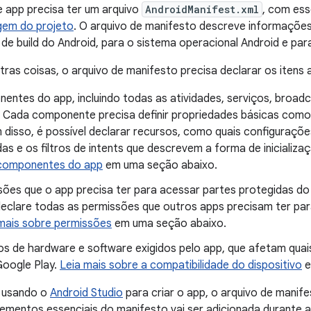
 app precisa ter um arquivo
AndroidManifest.xml
, com ess
gem do projeto
.
O arquivo de manifesto descreve informações
de build do Android, para o sistema operacional Android e par
tras coisas, o arquivo de manifesto precisa declarar os itens 
entes do app, incluindo todas as atividades, serviços, broad
 Cada componente precisa definir propriedades básicas como 
 disso, é possível declarar recursos, como quais configuraçõ
as e os filtros de intents que descrevem a forma de iniciali
componentes do app
em uma seção abaixo.
sões que o app precisa ter para acessar partes protegidas do
clare todas as permissões que outros apps precisam ter pa
mais sobre permissões
em uma seção abaixo.
os de hardware e software exigidos pelo app, que afetam quais
Google Play.
Leia mais sobre a compatibilidade do dispositivo
e
r usando o
Android Studio
para criar o app, o arquivo de manife
lementos essenciais do manifesto vai ser adicionada durante a