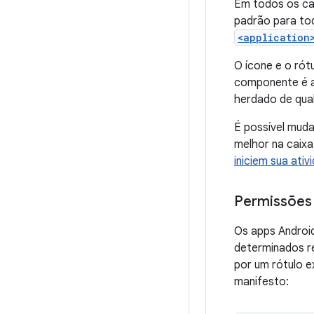
Em todos os cas
padrão para tod
<application
O ícone e o rót
componente é a
herdado de qua
É possível muda
melhor na caixa
iniciem sua ativ
Permissões
Os apps Androi
determinados re
por um rótulo e
manifesto: