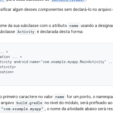
sificar algum desses componentes sem declará-lo no arquivo 
.
nome da sua subclasse com o atributo
name
usando a designa
ubclasse
Activity
é declarada desta forma:
..
ation
...
tivity
android:name="com.example.myapp.MainActivity"
..
cation>

o primeiro caractere no valor
name
for um ponto, o namespa
 arquivo
build.gradle
no nível do módulo, será prefixado a
"com.example.myapp"
, o nome da atividade abaixo será re