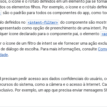
os, o ícone e o rótulo definidos em um elemento pai se torn
os os elementos filhos. Por exemplo, o ícone e o rótulo defin
>
são o padrão para todos os componentes do app, como tod
ulo definidos no
<intent-filter>
do componente são mostra
presentado como opção de preenchimento de uma intent. Por
lquer ícone declarado para o componente pai, o elemento
<a
r o ícone de um filtro de intent se ele fornecer uma ação exclu
 de diálogo de escolha. Para mais informações, consulte
Como
idade
.
d precisam pedir acesso aos dados confidenciais do usuário,
cursos do sistema, como a câmera e o acesso à Internet. Cad
xclusivo. Por exemplo, um app que precisa enviar mensagens SM