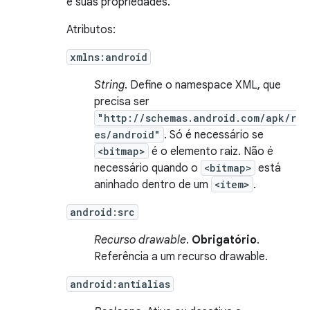
e suas propriedades.
Atributos:
xmlns:android
String
. Define o namespace XML, que
precisa ser
"http://schemas.android.com/apk/r
es/android"
. Só é necessário se
<bitmap>
é o elemento raiz. Não é
necessário quando o
<bitmap>
está
aninhado dentro de um
<item>
.
android:src
Recurso drawable
.
Obrigatório
.
Referência a um recurso drawable.
android:antialias