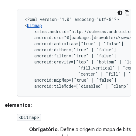
<?xml
version="1.0"
encoding="utf-8"?>

<
bitmap
android:src="@[package:]drawable/
drawable
android:antialias=["true"
|
android:dither=["true"
|
android:filter=["true"
|
android:gravity=["top"
|
"bottom"
|
"lef
"fill_vertical"
|
"cent
"center"
|
"fill"
|
"cl
android:mipMap=["true"
|
android:tileMode=["disabled"
|
"clamp"
|
elementos:
<bitmap>
Obrigatório
. Define a origem do mapa de bits