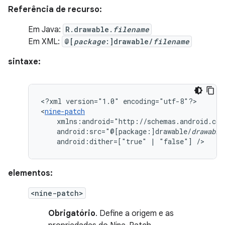
Referência de recurso:
Em Java:
R.drawable.
filename
Em XML:
@[
package
:]drawable/
filename
sintaxe:
<?xml
version="1.0"
encoding="utf-8"?>

<
nine-patch
android:src="@[package:]drawable/
drawable
android:dither=["true"
|
"false"]
/>
elementos:
<nine-patch>
Obrigatório
. Define a origem e as