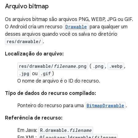
Arquivo bitmap
Os arquivos bitmap são arquivos PNG, WEBP, JPG ou GIF.
O Android cria um recurso
Drawable
para qualquer um
desses arquivos quando você os salva no diretório
res/drawable/
.
Localização do arquivo:
res/drawable/
filename
.png
(
.png
,
.webp
,
.jpg
ou
.gif
)
O nome de arquivo é o ID do recurso.
Tipo de dados do recurso compilado:
Ponteiro do recurso para uma
BitmapDrawable
.
Referência de recurso:
Em Java:
R.drawable.
filename
Em XML:
@[
package
:]drawable/
filename