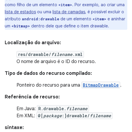
como filho de um elemento
. Por exemplo, ao criar uma
<item>
lista de estados
ou uma
lista de camadas
, é possível excluir o
atributo
de um elemento
e aninhar
android:drawable
<item>
um
dentro dele que define o item drawable.
<bitmap>
Localização do arquivo:
res/drawable/
filename
.xml
O nome de arquivo é o ID do recurso.
Tipo de dados do recurso compilado:
Ponteiro do recurso para uma
BitmapDrawable
.
Referência de recurso:
Em Java:
R.drawable.
filename
Em XML:
@[
package
:]drawable/
filename
sintaxe: