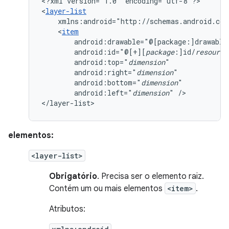
<?xml
version="1.0"
encoding="utf-8"?>

<
layer-list
xmlns:android="http://schemas.android.com
<
item
android:drawable="@[package:]drawable
android:id="@[+][
package
:]id/
resource
android:top="
dimension
android:right="
dimension
android:bottom="
dimension
android:left="
dimension
"
/>

</layer-list>
elementos:
<layer-list>
Obrigatório
. Precisa ser o elemento raiz.
Contém um ou mais elementos
<item>
.
Atributos: