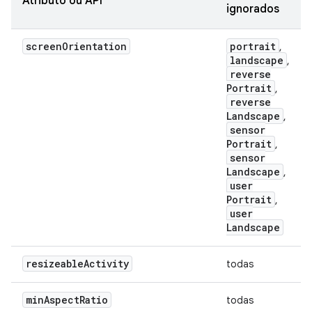
Atributo ou API
ignorados
screen
Orientation
portrait
,
landscape
,
reverse
Portrait
,
reverse
Landscape
,
sensor
Portrait
,
sensor
Landscape
,
user
Portrait
,
user
Landscape
resizeable
Activity
todas
min
Aspect
Ratio
todas