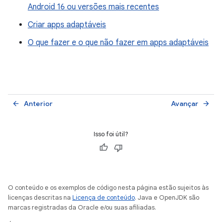
Android 16 ou versões mais recentes
Criar apps adaptáveis
O que fazer e o que não fazer em apps adaptáveis
Anterior
Avançar
arrow_back
arrow_forward
Isso foi útil?
O conteúdo e os exemplos de código nesta página estão sujeitos às
licenças descritas na
Licença de conteúdo
. Java e OpenJDK são
marcas registradas da Oracle e/ou suas afiliadas.