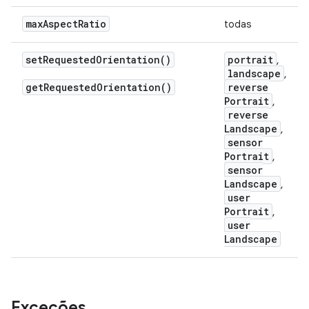
max
Aspect
Ratio
todas
set
Requested
Orientation(
)
portrait
,
landscape
,
get
Requested
Orientation(
)
reverse
Portrait
,
reverse
Landscape
,
sensor
Portrait
,
sensor
Landscape
,
user
Portrait
,
user
Landscape
Exceções