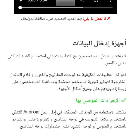
✗ لا تفعل ما يلي:
يتم تمديد التصميم لملء النافذة الموسّعة.
أجهزة إدخال البيانات
لا يقتصر تفاعل المستخدمين مع التطبيقات على استخدام الشاشات التي
تعمل باللمس.
تتوافق التطبيقات التكيّفية مع لوحات المفاتيح والفئران وأقلام الإدخال
الخارجية لتوفير تجربة مستخدم محسّنة ومساعدة المستخدمين على
زيادة إنتاجيتهم على جميع أشكال الأجهزة.
‫✓ الإجراءات الموصى بها
يمكنك الاستفادة من الوظائف المضمّنة في إطار عمل Android للتنقّل
باستخدام علامة التبويب في لوحة المفاتيح والنقر والاختيار والتمرير
باستخدام الماوس أو لوحة التتبّع. انشر اختصارات لوحة المفاتيح