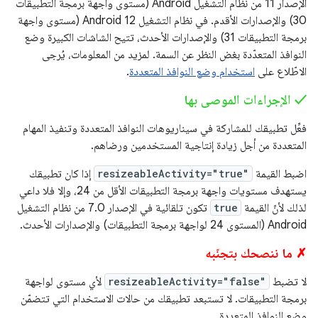
الإصدار 11 من نظام التشغيل Android (مستوى واجهة برمجة التطبيقات
30) والإصدارات الأقدم. في نظام التشغيل Android 12 (مستوى واجهة
برمجة التطبيقات 31) والإصدارات الأحدث، تتيح الشاشات الكبيرة وضع
النوافذ المتعدّدة بغض النظر عن السمة. لمزيد من المعلومات، يُرجى
الاطّلاع على
استخدام وضع النوافذ المتعددة
.
‫✓ الإجراءات الموصى بها
فعِّل تطبيقك للمشاركة في سيناريوهات النوافذ المتعددة وتنفيذ المهام
المتعددة من أجل زيادة إنتاجية المستخدمين ورضاهم.
اضبط القيمة
resizeableActivity="true"
إذا كان تطبيقك
يستهدف مستويات واجهة برمجة التطبيقات الأقل من 24، وإلا فلا داعي
لذلك لأنّ القيمة
true
تكون تلقائية في الإصدار 7.0 من نظام التشغيل
Android (المستوى 24 لواجهة برمجة التطبيقات) والإصدارات الأحدث.
✗ ما ننصحك بتجنّبه
لا تضبط
resizeableActivity="false"
لأي مستوى لواجهة
برمجة التطبيقات. لا تستبعد تطبيقك من حالات الاستخدام التي تتضمّن
وضع النوافذ المتعددة.