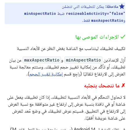
ملاحظة:
يمكن للتطبيقات التي تتضمّن
ضبط
minAspectRatio
resizeableActivity="false"
و
فقط.
maxAspectRatio
‫✓ الإجراءات الموصى بها
تكييف تطبيقك ليتناسب مع الشاشة بغض النظر عن الأبعاد النسبية
أزِل الإعدادَين
minAspectRatio
و
maxAspectRatio
من بيان
تطبيقك. أو تأكَّد من إمكانية تغيير حجم تطبيقك، وستتم معالجة نسبة
العرض إلى الارتفاع تلقائيًا (راجِع قسم
إمكانية تغيير الحجم
).
✗ ما ننصحك بتجنّبه
لا تحاول التحكّم في الأبعاد النسبية لتطبيقك. إذا كان تطبيقك يعمل على
شاشة أو في نافذة بنسبة عرض إلى ارتفاع غير متوافقة مع نسبة العرض
إلى الارتفاع في التطبيق، فسيتم عرض تطبيقك في وضع مُعد للعرض
على شاشة عريضة أفقيًا.
في نظام التشغيل Android 14 (مستوى واجهة برمجة التطبيقات 34)