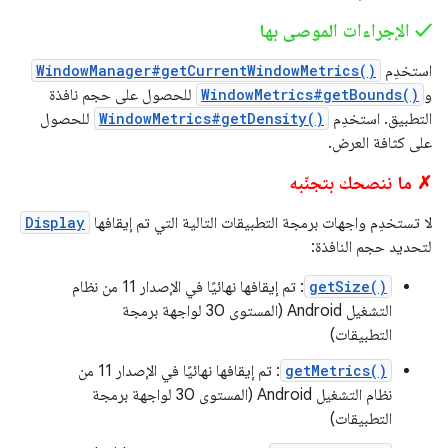
‫✓ الإجراءات الموصى بها
استخدِم
WindowManager#getCurrentWindowMetrics()
و
WindowMetrics#getBounds()
للحصول على حجم نافذة
التطبيق. استخدِم
WindowMetrics#getDensity()
للحصول
على كثافة العرض.
✗ ما ننصحك بتجنّبه
لا تستخدِم واجهات برمجة التطبيقات التالية التي تم إيقافها
Display
لتحديد حجم النافذة:
getSize()
: تم إيقافها نهائيًا في الإصدار 11 من نظام
التشغيل Android (المستوى 30 لواجهة برمجة
التطبيقات)
getMetrics()
: تم إيقافها نهائيًا في الإصدار 11 من
نظام التشغيل Android (المستوى 30 لواجهة برمجة
التطبيقات)