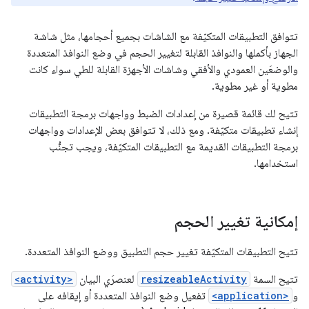
تتوافق التطبيقات المتكيّفة مع الشاشات بجميع أحجامها، مثل شاشة
الجهاز بأكملها والنوافذ القابلة لتغيير الحجم في وضع النوافذ المتعددة
والوضعَين العمودي والأفقي وشاشات الأجهزة القابلة للطي سواء كانت
مطوية أو غير مطوية.
تتيح لك قائمة قصيرة من إعدادات الضبط وواجهات برمجة التطبيقات
إنشاء تطبيقات متكيّفة. ومع ذلك، لا تتوافق بعض الإعدادات وواجهات
برمجة التطبيقات القديمة مع التطبيقات المتكيّفة، ويجب تجنُّب
استخدامها.
إمكانية تغيير الحجم
تتيح التطبيقات المتكيّفة تغيير حجم التطبيق ووضع النوافذ المتعددة.
تتيح السمة
resizeableActivity
لعنصرَي البيان
<activity>
و
<application>
تفعيل وضع النوافذ المتعددة أو إيقافه على