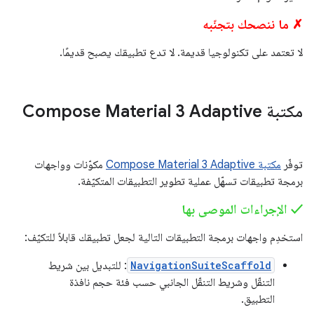
✗ ما ننصحك بتجنّبه
لا تعتمد على تكنولوجيا قديمة. لا تدع تطبيقك يصبح قديمًا.
مكتبة Compose Material 3 Adaptive
توفّر
مكتبة Compose Material 3 Adaptive
مكوّنات وواجهات
برمجة تطبيقات تسهّل عملية تطوير التطبيقات المتكيّفة.
‫✓ الإجراءات الموصى بها
استخدِم واجهات برمجة التطبيقات التالية لجعل تطبيقك قابلاً للتكيّف:
NavigationSuiteScaffold
: للتبديل بين شريط
التنقّل وشريط التنقّل الجانبي حسب فئة حجم نافذة
التطبيق.