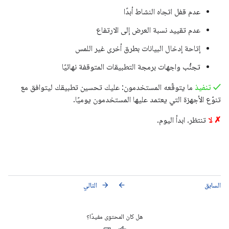
عدم قفل اتجاه النشاط أبدًا
عدم تقييد نسبة العرض إلى الارتفاع
إتاحة إدخال البيانات بطرق أخرى غير اللمس
تجنُّب واجهات برمجة التطبيقات المتوقفة نهائيًا
✓ تنفيذ
ما يتوقّعه المستخدمون: عليك تحسين تطبيقك ليتوافق مع
تنوّع الأجهزة التي يعتمد عليها المستخدمون يوميًا.
✗ لا
تنتظر. ابدأ اليوم.
السابق
التالي
arrow_forward
arrow_back
هل كان المحتوى مفيدًا؟