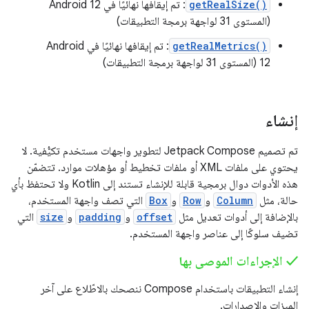
getRealSize()
: تم إيقافها نهائيًا في Android 12
(المستوى 31 لواجهة برمجة التطبيقات)
getRealMetrics()
: تم إيقافها نهائيًا في Android
12 (المستوى 31 لواجهة برمجة التطبيقات)
إنشاء
تم تصميم Jetpack Compose لتطوير واجهات مستخدم تكيُّفية. لا
يحتوي على ملفات XML أو ملفات تخطيط أو مؤهلات موارد. تتضمّن
هذه الأدوات دوال برمجية قابلة للإنشاء تستند إلى Kotlin ولا تحتفظ بأي
حالة، مثل
Column
و
Row
و
Box
التي تصف واجهة المستخدم،
بالإضافة إلى أدوات تعديل مثل
offset
و
padding
و
size
التي
تضيف سلوكًا إلى عناصر واجهة المستخدم.
‫✓ الإجراءات الموصى بها
إنشاء التطبيقات باستخدام Compose ننصحك بالاطّلاع على آخر
الميزات والإصدارات.