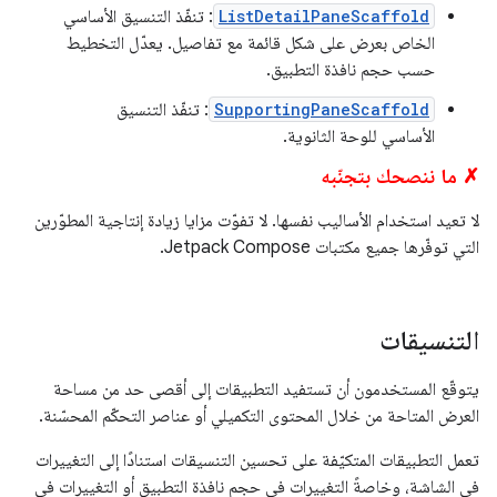
ListDetailPaneScaffold
: تنفّذ التنسيق الأساسي
الخاص بعرض على شكل قائمة مع تفاصيل. يعدّل التخطيط
حسب حجم نافذة التطبيق.
SupportingPaneScaffold
: تنفّذ التنسيق
الأساسي للوحة الثانوية.
✗ ما ننصحك بتجنّبه
لا تعيد استخدام الأساليب نفسها. لا تفوّت مزايا زيادة إنتاجية المطوّرين
التي توفّرها جميع مكتبات Jetpack Compose.
التنسيقات
يتوقّع المستخدمون أن تستفيد التطبيقات إلى أقصى حد من مساحة
العرض المتاحة من خلال المحتوى التكميلي أو عناصر التحكّم المحسّنة.
تعمل التطبيقات المتكيّفة على تحسين التنسيقات استنادًا إلى التغييرات
في الشاشة، وخاصةً التغييرات في حجم نافذة التطبيق أو التغييرات في