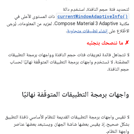
لتحديد فئة حجم النافذة، استخدِم دالة
currentWindowAdaptiveInfo()
ذات المستوى الأعلى في
مكتبة Compose Material 3 Adaptive. لمزيد من المعلومات، يُرجى
الاطّلاع على
إنشاء تطبيقات متجاوبة
.
✗ ما ننصحك بتجنّبه
لا تتجاهل فائدة تعريفات فئات حجم النافذة وواجهات برمجة التطبيقات
المضمّنة. لا تستخدِم واجهات برمجة التطبيقات المتوقّفة نهائيًا لحساب
حجم النافذة.
واجهات برمجة التطبيقات المتوقّفة نهائيًا
لا تقيس واجهات برمجة التطبيقات القديمة للنظام الأساسي نافذة التطبيق
بشكل صحيح، إذ يقيس بعضها شاشة الجهاز، ويستبعد بعضها عناصر
واجهة النظام.