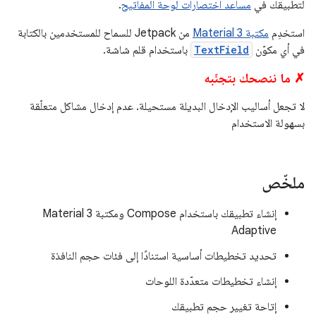
لتطبيقك في
مساعد اختصارات لوحة المفاتيح
.
استخدِم
مكتبة Material 3
من Jetpack للسماح للمستخدمين بالكتابة
في أي مكوّن
TextField
باستخدام قلم شاشة.
✗ ما ننصحك بتجنّبه
لا تجعل أساليب الإدخال البديلة مستحيلة. عدم إدخال مشاكل متعلّقة
بسهولة الاستخدام
ملخّص
إنشاء تطبيقك باستخدام Compose ومكتبة Material 3
Adaptive
تحديد تخطيطات أساسية استنادًا إلى فئات حجم النافذة
إنشاء تخطيطات متعدّدة اللوحات
إتاحة تغيير حجم تطبيقك