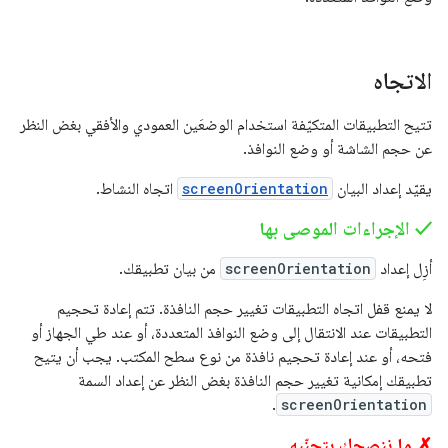
الاتجاه
تتيح التطبيقات المتكيّفة استخدام الوضعَين العمودي والأفقي بغض النظر
عن حجم الشاشة أو وضع النوافذ.
يقيّد إعداد البيان
screenOrientation
اتجاه النشاط.
‫✓ الإجراءات الموصى بها
أزِل إعداد
screenOrientation
من بيان تطبيقك.
لا يمنع قفل اتجاه التطبيقات تغيير حجم النافذة. تتم إعادة تحجيم
التطبيقات عند الانتقال إلى وضع النوافذ المتعددة، أو عند طي الجهاز أو
فتحه، أو عند إعادة تحجيم نافذة من نوع سطح المكتب. يجب أن يتيح
تطبيقك إمكانية تغيير حجم النافذة بغض النظر عن إعداد السمة
.
screenOrientation
✗ ما ننصحك بتجنّبه