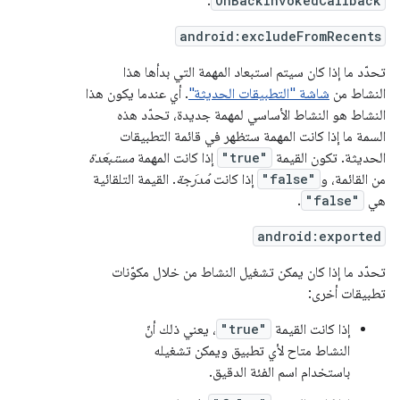
.
OnBackInvokedCallback
android:excludeFromRecents
تحدّد ما إذا كان سيتم استبعاد المهمة التي بدأها هذا
النشاط من
شاشة "التطبيقات الحديثة"
. أي عندما يكون هذا
النشاط هو النشاط الأساسي لمهمة جديدة، تحدّد هذه
السمة ما إذا كانت المهمة ستظهر في قائمة التطبيقات
الحديثة. تكون القيمة
"true"
إذا كانت المهمة
مستبعَدة
من القائمة، و
"false"
إذا كانت
مُدرَجة
. القيمة التلقائية
هي
"false"
.
android:exported
تحدّد ما إذا كان يمكن تشغيل النشاط من خلال مكوّنات
تطبيقات أخرى:
إذا كانت القيمة
"true"
، يعني ذلك أنّ
النشاط متاح لأي تطبيق ويمكن تشغيله
باستخدام اسم الفئة الدقيق.