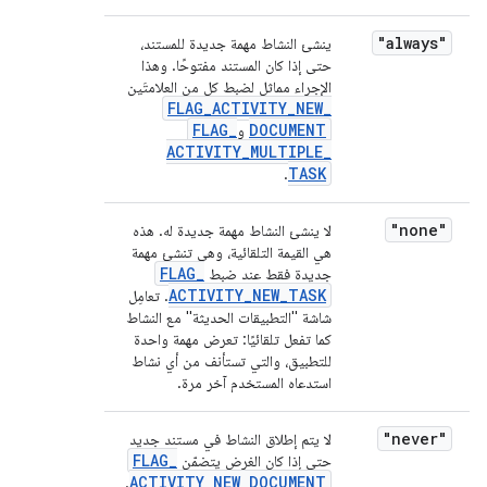
"always"
ينشئ النشاط مهمة جديدة للمستند،
حتى إذا كان المستند مفتوحًا. وهذا
الإجراء مماثل لضبط كل من العلامتَين
FLAG
_
ACTIVITY
_
NEW
_
FLAG
_
DOCUMENT
و
ACTIVITY
_
MULTIPLE
_
TASK
.
"none"
لا ينشئ النشاط مهمة جديدة له. هذه
هي القيمة التلقائية، وهي تنشئ مهمة
FLAG
_
جديدة فقط عند ضبط
ACTIVITY
_
NEW
_
TASK
. تعامِل
شاشة "التطبيقات الحديثة" مع النشاط
كما تفعل تلقائيًا: تعرض مهمة واحدة
للتطبيق، والتي تستأنف من أي نشاط
استدعاه المستخدم آخر مرة.
"never"
لا يتم إطلاق النشاط في مستند جديد
FLAG
_
حتى إذا كان الغرض يتضمّن
ACTIVITY
_
NEW
_
DOCUMENT
.