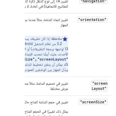
"navigation"
تغيير TA إلى نوع التنقّل (كرة التتبّع أو لوحة
المفاتيح الاتجاهية) في العادة، لا يحدث ذلك.
"orientation"
تغيير اتجاه الشاشة، مثلاً عندما يدير المستخدم
الجهاز
ملاحظة:
إذا كان تطبيقك يستهدف الإصدار
3.2 من نظام التشغيل Android (المستوى
13 لواجهة برمجة التطبيقات) أو الإصدارات
الأحدث، عليك أيضًا تحديد الإعدادَين
"screenSize"
"screenLayout"
و
،
لأنّه يمكن أن يتغيّر تخطيط الشاشة وحجمها عندما
يبدّل الجهاز بين الوضعَين العمودي والأفقي.
"screen
تغيير في تصميم الشاشة، مثلاً عند تفعيل شاشة
Layout"
عرض مختلفة
"screen
Size"
تغيير في حجم الشاشة المتاح حاليًا
يمثّل ذلك تغييرًا في الحجم المتاح حاليًا، مقارنةً