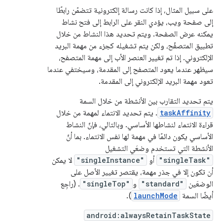
على سبيل المثال، إذا كانت رسالة إلكترونية تتضمّن رابطًا
إلى صفحة ويب، يؤدي النقر على الرابط إلى فتح نشاط
يمكنه عرض الصفحة. ويتم تحديد هذا النشاط من خلال
تطبيق المتصفّح، ولكن يتم تشغيله كجزء من مهمة البريد
الإلكتروني. إذا تم تغيير العنصر الأب إلى مهمة المتصفح،
سيظهر عندما يعود المتصفح إلى المقدمة، وسيختفي عندما
تعود مهمة البريد الإلكتروني إلى المقدمة.
يتم تحديد التقارب بين الأنشطة من خلال السمة
taskAffinity
. يتم تحديد الانتماء لمهمة من خلال
قراءة الانتماء لنشاطها الأساسي. وبالتالي، فإنّ النشاط
الأساسي يكون دائمًا في مهمة لها نفس الانتماء. بما أنّ
الأنشطة التي تستخدم وضعَي التشغيل
"singleTask"
أو
"singleInstance"
لا يمكن
أن تكون إلا في جذر مهمة، يقتصر تغيير الأصل على
الوضعَين
"standard"
و
"singleTop"
. (راجِع
أيضًا السمة
launchMode
).
android:alwaysRetainTaskState