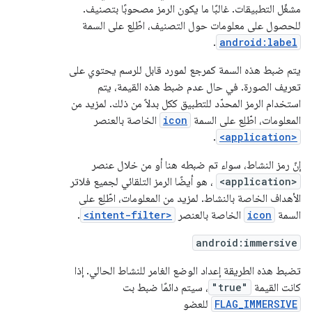
مشغّل التطبيقات. غالبًا ما يكون الرمز مصحوبًا بتصنيف.
للحصول على معلومات حول التصنيف، اطّلِع على السمة
.
android:label
يتم ضبط هذه السمة كمرجع لمورد قابل للرسم يحتوي على
تعريف الصورة. في حال عدم ضبط هذه القيمة، يتم
استخدام الرمز المحدّد للتطبيق ككل بدلاً من ذلك. لمزيد من
المعلومات، اطّلِع على السمة
icon
الخاصة بالعنصر
.
<application>
إنّ رمز النشاط، سواء تم ضبطه هنا أو من خلال عنصر
<application>
، هو أيضًا الرمز التلقائي لجميع فلاتر
الأهداف الخاصة بالنشاط. لمزيد من المعلومات، اطّلِع على
السمة
icon
الخاصة بالعنصر
<intent-filter>
.
android:immersive
تضبط هذه الطريقة إعداد الوضع الغامر للنشاط الحالي. إذا
كانت القيمة
"true"
، سيتم دائمًا ضبط بت
FLAG_IMMERSIVE
للعضو