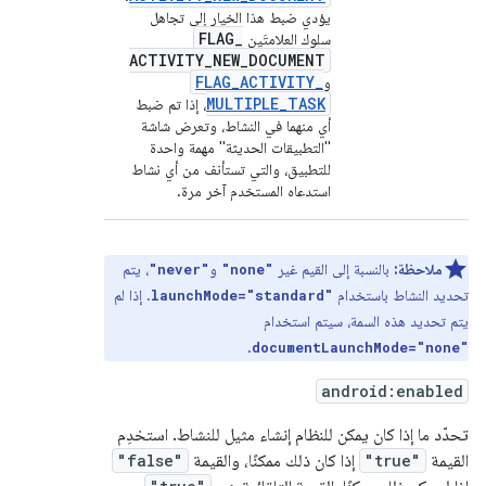
يؤدي ضبط هذا الخيار إلى تجاهل
FLAG
_
سلوك العلامتَين
ACTIVITY
_
NEW
_
DOCUMENT
FLAG
_
ACTIVITY
_
و
MULTIPLE
_
TASK
، إذا تم ضبط
أي منهما في النشاط، وتعرض شاشة
"التطبيقات الحديثة" مهمة واحدة
للتطبيق، والتي تستأنف من أي نشاط
استدعاه المستخدم آخر مرة.
ملاحظة:
بالنسبة إلى القيم غير
و
، يتم
"never"
"none"
تحديد النشاط باستخدام
. إذا لم
launchMode="standard"
يتم تحديد هذه السمة، سيتم استخدام
.
documentLaunchMode="none"
android:enabled
تحدّد ما إذا كان يمكن للنظام إنشاء مثيل للنشاط. استخدِم
القيمة
"true"
إذا كان ذلك ممكنًا، والقيمة
"false"