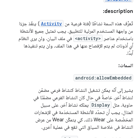
description:
تُعرِّف هذه السمة نشاطًا (فئة فرعية من
Activity
) ينفّذ جزءًا
من واجهة المستخدم المرئية للتطبيق. يجب تمثيل جميع الأنشطة
باستخدام عناصر
<activity>
في ملف البيان. ولن يرى النظام
أي أذونات لم يتم الإفصاح عنها في هذا الملف، ولن يتم تنفيذها
أبدًا.
السمات:
android:allowEmbedded
يشير إلى أنّه يمكن تشغيل النشاط كنشاط فرعي مضمّن
لنشاط آخر، خاصةً في حال كان النشاط الفرعي مضمّنًا في
حاوية، مثل
Display
يملكه نشاط آخر. على سبيل
المثال، يجب أن تحدّد الأنشطة المستخدَمة في الإشعارات
المخصّصة على Wear ذلك، كي يتمكّن Wear من عرض
النشاط في خلاصة السياق التي تقع في عملية أخرى.