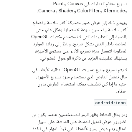
تسريع معظم العمليات في Canvas وPaint
وXfermode وColorFilter وShader وCamera.
ويؤدي ذلك إلى عرض صور متحركة أكثر سلاسة وتصفّح
أكثر سلاسة وتحسين سرعة الاستجابة بشكل عام، حتى
بالنسبة إلى التطبيقات التي لا تستخدم مكتبات OpenGL
الخاصة بإطار العمل بشكل صريح. ونظرًا إلى زيادة الموارد
المطلوبة لتفعيل ميزة تسريع الأداء على مستوى الأجهزة،
يستهلك تطبيقك المزيد من ذاكرة الوصول العشوائي.
لا يتم تسريع جميع عمليات OpenGL الثنائية الأبعاد. في
حال تفعيل العارض الذي يستخدم ميزة تسريع الأجهزة،
اختبِر ما إذا كان تطبيقك يمكنه استخدام العارض بدون
أخطاء.
android:icon
رمز يمثّل النشاط يظهر الرمز للمستخدمين عندما يكون من
الضروري عرض تمثيل للنشاط على الشاشة. على سبيل
المثال، يتم عرض رموز الأنشطة التي تبدأ المهام في نافذة