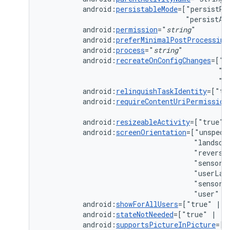
android:
persistableMode
=["persistRo
"persistAc
android:
permission
="
string
android:
preferMinimalPostProcessing
android:
process
="
string
android:
recreateOnConfigChanges
=["c
"k
"n
android:
relinquishTaskIdentity
=["tr
android:
requireContentUriPermission
android:
resizeableActivity
=["true"
android:
screenOrientation
=["unspeci
"landsca
"reverse
"sensorL
"userLan
"sensor"
"user"
|
android:
showForAllUsers
=["true"
|
android:
stateNotNeeded
=["true"
|
android:
supportsPictureInPicture
=["