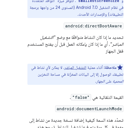
و
. تتوفّر ميزة "النوافذ المتعدّدة"
"smallestScreenSize"
في نظام التشغيل Android 7.0 (المستوى 24 من واجهة برمجة
التطبيقات) والإصدارات الأحدث.
android:directBootAware
تحديد ما إذا كان النشاط
متوافقًا مع وضع "التشغيل
المباشر"
، أي ما إذا كان بإمكانه العمل قبل أن يفتح المستخدم
قفل الجهاز
ملاحظة:
أثناء عملية
التشغيل المباشر
، لا يمكن لأي نشاط في
تطبيقك الوصول إلا إلى البيانات المخزّنة في مساحة التخزين
المحمية على الجهاز
.
القيمة التلقائية هي
"false"
.
android:documentLaunchMode
تحدّد هذه السمة كيفية إضافة نسخة جديدة من نشاط إلى
مهمة في كل مرة يتم فيها تشغيل النشاط. تسمح هذه