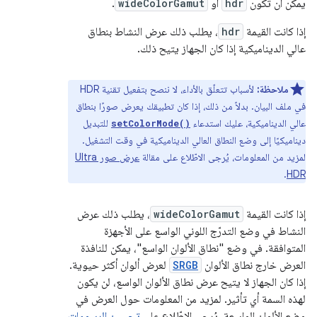
يمكن أن تكون
hdr
أو
wideColorGamut
.
إذا كانت القيمة
hdr
، يطلب ذلك عرض النشاط بنطاق
عالي الديناميكية إذا كان الجهاز يتيح ذلك.
ملاحظة:
لأسباب تتعلّق بالأداء، لا ننصح بتفعيل تقنية HDR
في ملف البيان. بدلاً من ذلك، إذا كان تطبيقك يعرض صورًا بنطاق
عالي الديناميكية، عليك استدعاء
للتبديل
setColorMode()
ديناميكيًا إلى وضع النطاق العالي الديناميكية في وقت التشغيل.
لمزيد من المعلومات، يُرجى الاطّلاع على مقالة
عرض صور Ultra
.
HDR
إذا كانت القيمة
wideColorGamut
، يطلب ذلك عرض
النشاط في وضع التدرّج اللوني الواسع على الأجهزة
المتوافقة. في وضع "نطاق الألوان الواسع"، يمكن للنافذة
العرض خارج نطاق الألوان
SRGB
لعرض ألوان أكثر حيوية.
إذا كان الجهاز لا يتيح عرض نطاق الألوان الواسع، لن يكون
لهذه السمة أي تأثير. لمزيد من المعلومات حول العرض في
وضع الألوان الواسعة، يُرجى الاطّلاع على
تحسين الرسومات