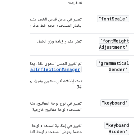
التطبيقات
.
"font
Scale"
تغيير في عامل قياس الخط، مثلما يحدث عندما
يختار المستخدم حجم خط عامًا جديدًا.
"font
Weight
تغيّر مقدار زيادة وزن الخط.
Adjustment"
"grammatical
تم تغيير الجنس النحوي للغة. يمكنك الاطّلاع على
GrammaticalInflectionManager
Gender"
.
تمت إضافته في مستوى واجهة برمجة التطبيقات
.
34
"keyboard"
تغيير في نوع لوحة المفاتيح، مثلاً عندما يوصل
المستخدم لوحة مفاتيح خارجية
"keyboard
تغيير في إمكانية استخدام لوحة المفاتيح، مثلاً
Hidden"
عندما يعرض المستخدم لوحة المفاتيح الخارجية