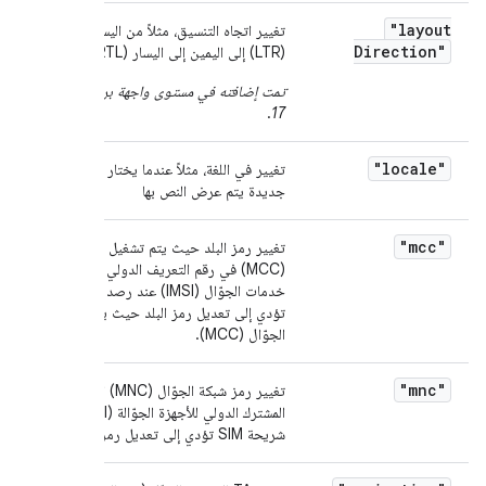
"layout
تغيير اتجاه التنسيق، مثلاً من اليسار إلى اليمين
Direction"
(LTR) إلى اليمين إلى اليسار (RTL)
تمت إضافته في مستوى واجهة برمجة التطبيقات
.
17
"locale"
تغيير في اللغة، مثلاً عندما يختار المستخدم لغة
جديدة يتم عرض النص بها
"mcc"
تغيير رمز البلد حيث يتم تشغيل شبكة الجوّال
(MCC) في رقم التعريف الدولي للمشترك في
خدمات الجوّال (IMSI) عند رصد شريحة SIM
تؤدي إلى تعديل رمز البلد حيث يتم تشغيل شبكة
الجوّال (MCC).
"mnc"
تغيير رمز شبكة الجوّال (MNC) الخاص بمعرّف
المشترك الدولي للأجهزة الجوّالة (IMSI) عند رصد
شريحة SIM تؤدي إلى تعديل رمز شبكة الجوّال