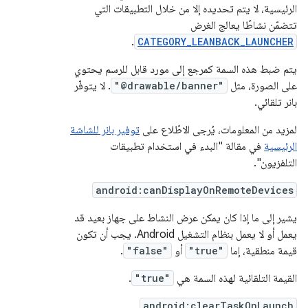
الرئيسية، لا يتم تحديده إلا من خلال التطبيقات التي
تتضمّن نشاطًا يعالج الغرض
.
CATEGORY_LEANBACK_LAUNCHER
يتم ضبط هذه السمة كمرجع إلى مورد قابل للرسم يحتوي
على الصورة، مثل
"@drawable/banner"
. لا يتوفّر
بانر تلقائي.
لمزيد من المعلومات، يُرجى الاطّلاع على
توفير بانر للشاشة
الرئيسية
في مقالة "البدء في استخدام تطبيقات
التلفزيون".
android:canDisplayOnRemoteDevices
يشير إلى ما إذا كان يمكن عرض النشاط على جهاز بعيد قد
يعمل أو لا يعمل بنظام التشغيل Android. يجب أن تكون
قيمة منطقية، إما
"true"
أو
"false"
.
القيمة التلقائية لهذه السمة هي
"true"
.
android:clearTaskOnLaunch