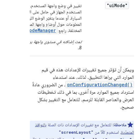
"ui
Mode"
تغيير في وضع واجهة المستخدم، مثل عندما يضع
المستخدم الجهاز في حامل على المكتب أو في
السيارة، أو عندما يتغيّر الوضع الليلي لمزيد من
المعلومات حول أوضاع واجهة المستخدم
Ui
Mode
Manager
المختلفة، راجِع
.
تمت إضافته في مستوى واجهة برمجة التطبيقات
.
8
ويمكن أن تؤثر جميع تغييرات الإعدادات هذه في قيم
الموارد التي يراها التطبيق. لذلك، عند استدعاء
onConfigurationChanged()
، من الضروري عادةً
استرداد جميع الموارد مرة أخرى، بما في ذلك تخطيطات
العرض والعناصر القابلة للرسم، للتعامل مع التغيير بشكل
صحيح.
ملاحظة:
للتعامل مع تغييرات الإعدادات ذات الصلة
بالنوافذ
المتعدّدة
، استخدِم كلّاً من
"screenLayout"