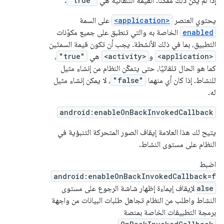
إذا لم يكن ذلك ممكنًا. القيمة التلقائية هي
"true"
.
يحتوي العنصر
<application>
على السمة
enabled
الخاصة به والتي تنطبق على جميع مكوّنات
التطبيق، بما في ذلك الأنشطة. يجب أن تكون قيمة السمتَين
<application>
و
<activity>
هي
"true"
،
كما هو الحال تلقائيًا، حتى يتمكّن النظام من إنشاء مثيل
للنشاط. إذا كان أي منهما
"false"
، لا يمكن إنشاء مثيل
له.
android:enableOnBackInvokedCallback
يتيح لك هذا العلامة إيقاف الصور المتحركة التنبؤية في
النظام على مستوى النشاط.
اضبط
android:enableOnBackInvokedCallback=f
alse
لإيقاف إيماءة إظهار شاشة الرجوع على مستوى
النشاط واطلب من النظام تجاهل طلبات البيانات من واجهة
برمجة التطبيقات الخاصة بمنصة