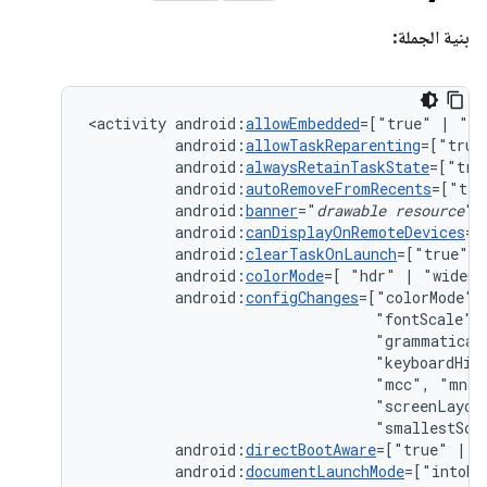
بنية الجملة:
<activity
android:
allowEmbedded
=["true"
|
android:
allowTaskReparenting
=["true
android:
alwaysRetainTaskState
=["tru
android:
autoRemoveFromRecents
=["tru
android:
banner
="
drawable
resource
android:
canDisplayOnRemoteDevices
=[
android:
clearTaskOnLaunch
=["true"
|
android:
colorMode
=[
"hdr"
|
android:
configChanges
=["colorMode",
"fontScale",
"grammatical
"keyboardHid
"mcc",
"mnc"
"screenLayou
"smallestScr
android:
directBootAware
=["true"
|
android:
documentLaunchMode
=["intoEx