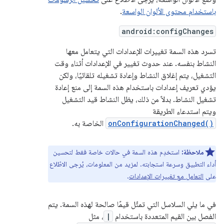
باستخدام محتوى الألوان الواسعة
.
android:configChanges
تسرد هذه السمة تغييرات الإعدادات التي يتعامل معها
النشاط بنفسه. عند حدوث تغيير في الإعدادات أثناء وقت
التشغيل، يتم إغلاق النشاط وإعادة تشغيله تلقائيًا، ولكن
يؤدي تعريف إعدادات باستخدام هذه السمة إلى منع إعادة
تشغيل النشاط. بدلاً من ذلك، يظل النشاط قيد التشغيل
ويتم استدعاء الطريقة
onConfigurationChanged()
الخاصة به.
ملاحظة:
استخدِم هذه السمة في حالات خاصة فقط لتحسين
أداء التطبيق وسرعة استجابته. لمزيد من المعلومات، يُرجى الاطّلاع
على
التعامل مع تغييرات الإعدادات
.
في ما يلي السلاسل التي تمثّل قيمًا صالحة لهذه السمة. يتم
الفصل بين القيم المتعددة باستخدام
|
، مثل