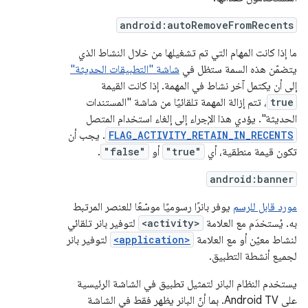
android:autoRemoveFromRecents
ما إذا كانت المهام التي تم تشغيلها من خلال النشاط الذي
يتضمّن هذه السمة ستظل في
شاشة "التطبيقات الحديثة"
إلى أن يكتمل آخر نشاط في المهمة. إذا كانت القيمة
true
، تتم إزالة المهمة تلقائيًا من شاشة "المستندات
الحديثة". يؤدي هذا الإجراء إلى إلغاء استخدام المتصل
FLAG_ACTIVITY_RETAIN_IN_RECENTS
. يجب أن
تكون قيمة منطقية، أي
"true"
أو
"false"
.
android:banner
مورد قابل للرسم
يوفر بانرًا رسوميًا موسّعًا للعنصر المرتبط
به. يُستخدَم مع العلامة
<activity>
لتوفير بانر تلقائي
لنشاط معيّن أو مع العلامة
<application>
لتوفير بانر
لجميع أنشطة التطبيق.
يستخدم النظام البانر لتمثيل تطبيق في الشاشة الرئيسية
على Android TV. بما أنّ البانر يظهر فقط في الشاشة