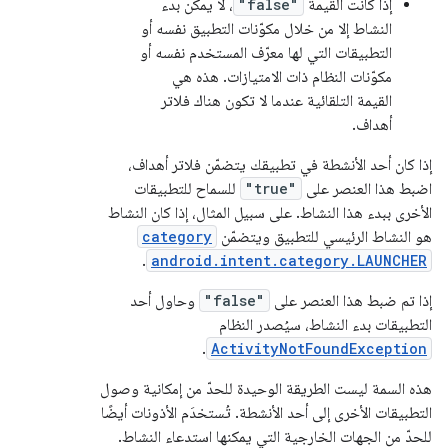
إذا كانت القيمة
"false"
، لا يمكن بدء
النشاط إلا من خلال مكوّنات التطبيق نفسه أو
التطبيقات التي لها معرّف المستخدم نفسه أو
مكوّنات النظام ذات الامتيازات. هذه هي
القيمة التلقائية عندما لا تكون هناك فلاتر
أهداف.
إذا كان أحد الأنشطة في تطبيقك يتضمّن فلاتر أهداف،
اضبط هذا العنصر على
"true"
للسماح للتطبيقات
الأخرى ببدء هذا النشاط. على سبيل المثال، إذا كان النشاط
هو النشاط الرئيسي للتطبيق ويتضمّن
category
.
android.intent.category.LAUNCHER
إذا تم ضبط هذا العنصر على
"false"
وحاول أحد
التطبيقات بدء النشاط، سيُصدر النظام
.
ActivityNotFoundException
هذه السمة ليست الطريقة الوحيدة للحدّ من إمكانية وصول
التطبيقات الأخرى إلى أحد الأنشطة. تُستخدَم الأذونات أيضًا
للحدّ من الجهات الخارجية التي يمكنها استدعاء النشاط.