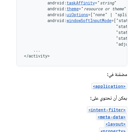
android:
taskAffinity
="
string
android:
theme
="
resource
or
theme
android:
uiOptions
=["none"
|
android:
windowSoftInputMode
"state
"state
"state
"adjus
...

</activity>
مضمّنة في:
<application>
يمكن أن تحتوي على:
<intent-filter>
<meta-data>
<layout>
<property>