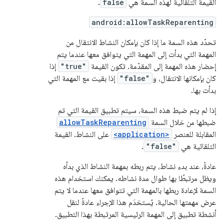
القيمة التلقائية لهذه السمة هي
false
.
android:allowTaskReparenting
تحدّد هذه السمة ما إذا كان بإمكان النشاط الانتقال من
المهمة التي بدأت إلى المهمة التي يتوافق معها عندما يتم
إحضار هذه المهمة إلى المقدّمة. تكون القيمة
"true"
إذا
كان بإمكانها الانتقال، و
"false"
إذا بقيت مع المهمة التي
بدأت بها.
إذا لم يتم ضبط هذه السمة، سيتم تطبيق القيمة التي تم
ضبطها من خلال السمة
allowTaskReparenting
المقابلة للعنصر
<application>
على النشاط. القيمة
التلقائية هي
"false"
.
عادةً، عند بدء نشاط، يتم ربطه بمهمة النشاط الذي بدأه
ويظل مرتبطًا بها طوال مدة نشاطه. يمكنك استخدام هذه
السمة لإعادة ربطها بالمهمة التي تتوافق معها عندما لا يتم
عرض مهمتها الحالية. يُستخدَم هذا الإجراء عادةً لنقل
أنشطة تطبيق إلى المهمة الرئيسية المرتبطة بهذا التطبيق.