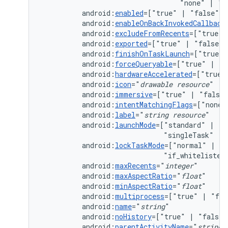
"none"
|
android:
enabled
=["true"
|
android:
enableOnBackInvokedCallback
android:
excludeFromRecents
=["true"
android:
exported
=["true"
|
android:
finishOnTaskLaunch
=["true"
android:
forceQueryable
=["true"
|
android:
hardwareAccelerated
=["true"
android:
icon
="
drawable
resource
android:
immersive
=["true"
|
android:
intentMatchingFlags
=["none"
android:
label
="
string
resource
android:
launchMode
=["standard"
|
"s
"singleTask"
|
android:
lockTaskMode
=["normal"
|
"n
"if_whitelisted
android:
maxRecents
="
integer
android:
maxAspectRatio
="
float
android:
minAspectRatio
="
float
android:
multiprocess
=["true"
|
android:
name
="
string
android:
noHistory
=["true"
|
"false"
android:
parentActivityName
="
string
"