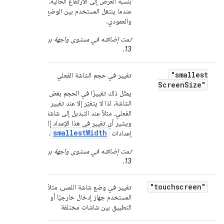
بنسبة العرض إلى الارتفاع الحالية، وبالتالي يتغيّر
عندما ينتقل المستخدم بين الوضع الأفقي
والعمودي.
تمت إضافته في مستوى واجهة برمجة التطبيقات
.
13
"smallest
تغيير في حجم الشاشة الفعلي
Screen
Size"
يمثّل ذلك تغييرًا في الحجم بغض النظر عن اتجاه
الشاشة، لذا لا يتغيّر إلا عند تغيير حجم الشاشة
الفعلي، مثلاً عند التبديل إلى شاشة عرض خارجية.
ويشير أي تغيير في هذا الإعداد إلى تغيير في
smallestWidth
إعدادات
.
تمت إضافته في مستوى واجهة برمجة التطبيقات
.
13
"touchscreen"
تغيير في وضع شاشة اللمس، مثلاً عندما يربط
المستخدم جهاز إدخال خارجيًا أو يزيله أو ينقل
التطبيق بين شاشات مختلفة