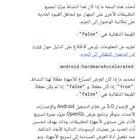
تحدّد هذه السمة ما إذا كان هذا النشاط مرئيًا لجميع
التطبيقات الأخرى على الجهاز، مع تجاهل القيود العادية
على إمكانية الوصول إلى الحِزم.
القيمة التلقائية هي
"false"
.
لمزيد من المعلومات، يُرجى الاطّلاع على الدليل حول
فلترة
إذن الوصول التلقائي إلى الحِزم
.
android:hardwareAccelerated
تحديد ما إذا كان العرض المسرَّع للأجهزة مفعَّلاً لهذا النشاط.
"true"
إذا كان مفعّلاً، و
"false"
إذا لم يكن مفعّلاً.
القيمة التلقائية هي
"false"
.
في الإصدار 3.0 من نظام التشغيل Android والإصدارات
الأحدث، يتوفّر برنامج عرض OpenGL مزوّد بميزة تسريع
الأداء على مستوى الأجهزة للتطبيقات، وذلك بهدف تحسين
أداء العديد من عمليات الرسومات الثنائية الأبعاد الشائعة.
عند تفعيل أداة العرض المستندة إلى تسريع الأجهزة، يتم