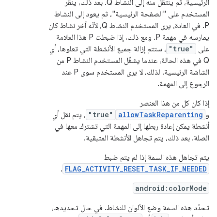
الرئيسية، ثم ينتقل منه إلى النشاط Q. بعد ذلك، ينقر
المستخدم على "الصفحة الرئيسية"، ثم يعود إلى النشاط
P. في العادة، يرى المستخدم النشاط Q، لأنّه آخر نشاط كان
يمارسه في مهمة P. ومع ذلك، إذا ضبطت P هذا العلامة
على
"true"
، ستتم إزالة جميع الأنشطة التي تعلوها، أي
Q في هذه الحالة، عندما يشغّل المستخدم النشاط P من
الشاشة الرئيسية. لذلك، لا يرى المستخدم سوى P عند
الرجوع إلى المهمة.
إذا كان كل من هذا العنصر
و
allowTaskReparenting
"true"
، يتم نقل أي
أنشطة يمكن إعادة ربطها إلى المهمة التي تشترك معها في
الصلة. بعد ذلك، يتم تجاهل الأنشطة المتبقية.
يتم تجاهل هذه السمة إذا لم يتم ضبط
.
FLAG_ACTIVITY_RESET_TASK_IF_NEEDED
android:colorMode
تحدّد هذه السمة وضع الألوان للنشاط. في حال تحديدها،