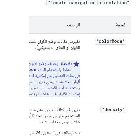
.
"locale|navigation|orientation"
القيمة
الوصف
"color
Mode"
تغيّرت إمكانات وضع الألوان للشاشة (سلسلة
الألوان أو النطاق الديناميكي).
ملاحظة:
يختلف وضع الألوان الذي يطلبه
colorMode
النشاط باستخدام السمة
أو
في وقت التشغيل عن إمكانية استخدام أوضاع
ألوان مختلفة. لا يؤدي تغيير وضع الألوان الذي
يستخدمه أحد الأنشطة إلى تغيير الإعدادات، لأنّ
إمكانات الألوان في الشاشة لم تتغير.
"density"
تغيير في كثافة العرض، مثل عندما يحدّد
المستخدم مقياس عرض مختلفًا أو عندما تصبح
شاشة عرض مختلفة نشطة.
تمت إضافته في المستوى 24 من واجهة برمجة