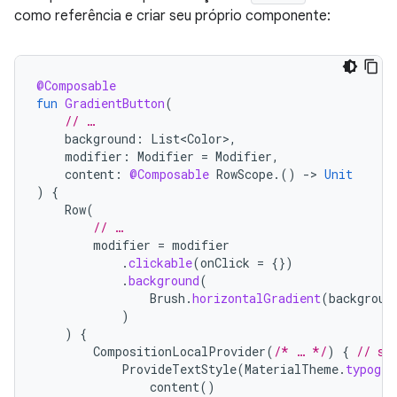
como referência e criar seu próprio componente:
@Composable
fun
GradientButton
(
// …
background
:
List<Color>
,
modifier
:
Modifier
=
Modifier
,
content
:
@Composable
RowScope
.()
-
>
Unit
)
{
Row
(
// …
modifier
=
modifier
.
clickable
(
onClick
=
{})
.
background
(
Brush
.
horizontalGradient
(
backgroun
)
)
{
CompositionLocalProvider
(
/* … */
)
{
// se
ProvideTextStyle
(
MaterialTheme
.
typogra
content
()