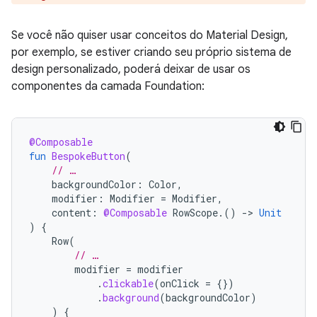
Se você não quiser usar conceitos do Material Design,
por exemplo, se estiver criando seu próprio sistema de
design personalizado, poderá deixar de usar os
componentes da camada Foundation:
@Composable
fun
BespokeButton
(
// …
backgroundColor
:
Color
,
modifier
:
Modifier
=
Modifier
,
content
:
@Composable
RowScope
.()
-
>
Unit
)
{
Row
(
// …
modifier
=
modifier
.
clickable
(
onClick
=
{})
.
background
(
backgroundColor
)
)
{