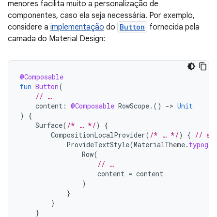
menores facilita muito a personalização de
componentes, caso ela seja necessária. Por exemplo,
considere a
implementação
do
Button
fornecida pela
camada do Material Design:
@Composable
fun
Button
(
// …
content
:
@Composable
RowScope
.()
-
>
Unit
)
{
Surface
(
/* … */
)
{
CompositionLocalProvider
(
/* … */
)
{
// se
ProvideTextStyle
(
MaterialTheme
.
typogra
Row
(
// …
content
=
content
)
}
}
}