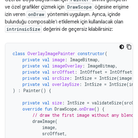
ve özel grafikler çizmek için
DrawScope
öğesine erişime
izin veren
onDraw
yöntemini uygulayın. Ayrıca, içinde
bulunduğu composable'ı etkilemek için kullanılacak olan
intrinsicSize
değerini de geçersiz kılabilirsiniz:
class
OverlayImagePainter
constructor
(
private
val
image
:
ImageBitmap
,
private
val
imageOverlay
:
ImageBitmap
,
private
val
srcOffset
:
IntOffset
=
IntOffset
.
Z
private
val
srcSize
:
IntSize
=
IntSize
(
image
.
w
private
val
overlaySize
:
IntSize
=
IntSize
(
ima
)
:
Painter
()
{
private
val
size
:
IntSize
=
validateSize
(
srcOf
override
fun
DrawScope
.
onDraw
()
{
// draw the first image without any blend 
drawImage
(
image
,
srcOffset
,