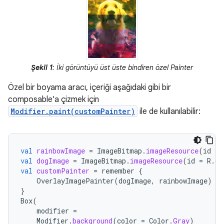
Şekil 1
: İki görüntüyü üst üste bindiren özel Painter
Özel bir boyama aracı, içeriği aşağıdaki gibi bir
composable'a çizmek için
Modifier.paint(customPainter)
ile de kullanılabilir:
val
rainbowImage
=
ImageBitmap
.
imageResource
(
id
=
val
dogImage
=
ImageBitmap
.
imageResource
(
id
=
R
.
dr
val
customPainter
=
remember
{
OverlayImagePainter
(
dogImage
,
rainbowImage
)
}
Box
(
modifier
=
Modifier
.
background
(
color
=
Color
.
Gray
)