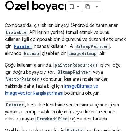
Özel boyacı
Compose'da, çizilebilen bir şeyi (Android'de tanımlanan
Drawable
API'lerinin yerine) temsil etmek ve bunu
kullanan ilgili composable'ın ölçümünü ve düzenini etkilemek
için
Painter
nesnesi kullanılır . A
BitmapPainter
,
ekranda
Bitmap
çizebilen bir
ImageBitmap
alır.
Çoğu kullanım alanında,
painterResource()
işlevi, öğe
için doğru boyayıcıyı (ör.
BitmapPainter
veya
VectorPainter
) döndürür. İkisi arasındaki farklar
hakkında daha fazla bilgi için
ImageBitmap ve
ImageVector karşılaştırması
bölümünü okuyun.
Painter
, kesinlikle kendisine verilen sınırlar içinde çizim
yapan ve composable'ın ölçümü veya düzeni üzerinde
etkisi olmayan
DrawModifier
öğesinden farklıdır.
Özel bir boya oluşturmak için
Painter
sınıfını genişletin