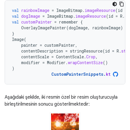
val
rainbowImage
=
ImageBitmap
.
imageResource
(
id
=
val
dogImage
=
ImageBitmap
.
imageResource
(
id
=
R
.
dr
val
customPainter
=
remember
{
OverlayImagePainter
(
dogImage
,
rainbowImage
)
}
Image
(
painter
=
customPainter
,
contentDescription
=
stringResource
(
id
=
R
.
str
contentScale
=
ContentScale
.
Crop
,
modifier
=
Modifier
.
wrapContentSize
()
)
CustomPainterSnippets
.
kt
Aşağıdaki şekilde, iki resmin özel bir resim oluşturucuyla
birleştirilmesinin sonucu gösterilmektedir: