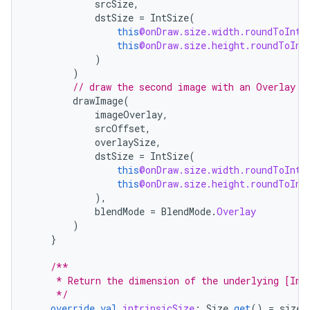
srcSize
,
dstSize
=
IntSize
(
this
@onDraw.size.width.roundToInt
(
this
@onDraw.size.height.roundToInt
)
)
// draw the second image with an Overlay b
drawImage
(
imageOverlay
,
srcOffset
,
overlaySize
,
dstSize
=
IntSize
(
this
@onDraw.size.width.roundToInt
(
this
@onDraw.size.height.roundToInt
),
blendMode
=
BlendMode
.
Overlay
)
}
/**
     * Return the dimension of the underlying [Ima
     */
override
val
intrinsicSize
:
Size
get
()
=
size
.