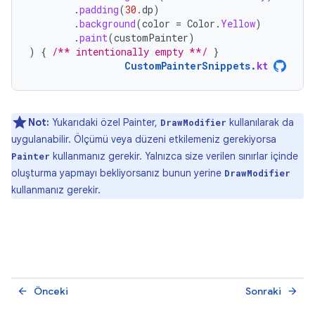
.
padding
(
30.
dp
)
.
background
(
color
=
Color
.
Yellow
)
.
paint
(
customPainter
)
)
{
/** intentionally empty **/
}
CustomPainterSnippets
.
kt
Not:
Yukarıdaki özel Painter,
kullanılarak da
DrawModifier
uygulanabilir. Ölçümü veya düzeni etkilemeniz gerekiyorsa
kullanmanız gerekir. Yalnızca size verilen sınırlar içinde
Painter
oluşturma yapmayı bekliyorsanız bunun yerine
DrawModifier
kullanmanız gerekir.
Önceki
Sonraki
arrow_back
arrow_forward