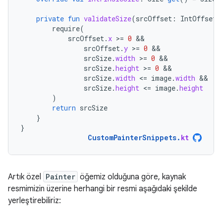
private
fun
validateSize
(
srcOffset
:
IntOffset
,
require
(
srcOffset
.
x
>
=
0
srcOffset
.
y
>
=
0
srcSize
.
width
>
=
0
srcSize
.
height
>
=
0
srcSize
.
width
<
=
image
.
width
srcSize
.
height
<
=
image
.
height
)
return
srcSize
}
}
CustomPainterSnippets
.
kt
Artık özel
Painter
öğemiz olduğuna göre, kaynak
resmimizin üzerine herhangi bir resmi aşağıdaki şekilde
yerleştirebiliriz: