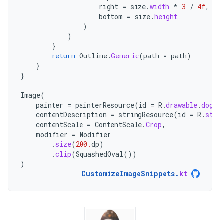
right
=
size
.
width
*
3
/
4f
,
bottom
=
size
.
height
)
)
}
return
Outline
.
Generic
(
path
=
path
)
}
}
Image
(
painter
=
painterResource
(
id
=
R
.
drawable
.
dog
)
contentDescription
=
stringResource
(
id
=
R
.
str
contentScale
=
ContentScale
.
Crop
,
modifier
=
Modifier
.
size
(
200.
dp
)
.
clip
(
SquashedOval
())
)
CustomizeImageSnippets
.
kt