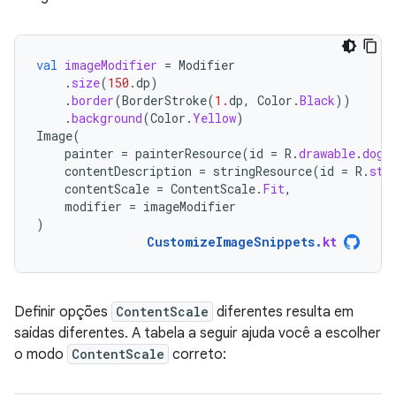
val
imageModifier
=
Modifier
.
size
(
150.
dp
)
.
border
(
BorderStroke
(
1.
dp
,
Color
.
Black
))
.
background
(
Color
.
Yellow
)
Image
(
painter
=
painterResource
(
id
=
R
.
drawable
.
dog
)
contentDescription
=
stringResource
(
id
=
R
.
str
contentScale
=
ContentScale
.
Fit
,
modifier
=
imageModifier
)
CustomizeImageSnippets
.
kt
Definir opções
ContentScale
diferentes resulta em
saídas diferentes. A tabela a seguir ajuda você a escolher
o modo
ContentScale
correto: