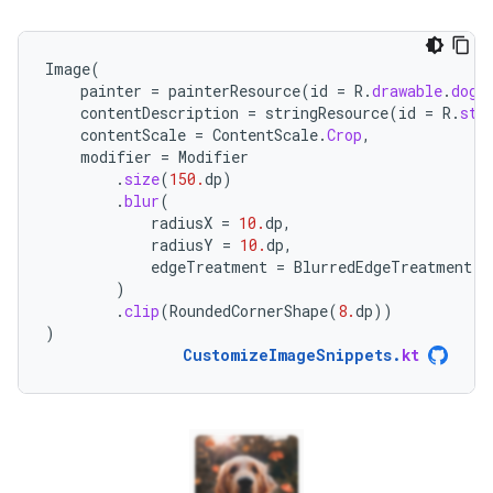
Image
(
painter
=
painterResource
(
id
=
R
.
drawable
.
dog
)
contentDescription
=
stringResource
(
id
=
R
.
str
contentScale
=
ContentScale
.
Crop
,
modifier
=
Modifier
.
size
(
150.
dp
)
.
blur
(
radiusX
=
10.
dp
,
radiusY
=
10.
dp
,
edgeTreatment
=
BlurredEdgeTreatment
.
U
)
.
clip
(
RoundedCornerShape
(
8.
dp
))
)
CustomizeImageSnippets
.
kt