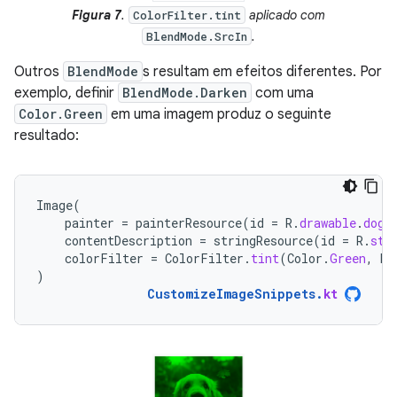
Figura 7
.
aplicado com
ColorFilter.tint
.
BlendMode.SrcIn
Outros
BlendMode
s resultam em efeitos diferentes. Por
exemplo, definir
BlendMode.Darken
com uma
Color.Green
em uma imagem produz o seguinte
resultado:
Image
(
painter
=
painterResource
(
id
=
R
.
drawable
.
dog
)
contentDescription
=
stringResource
(
id
=
R
.
str
colorFilter
=
ColorFilter
.
tint
(
Color
.
Green
,
bl
)
CustomizeImageSnippets
.
kt