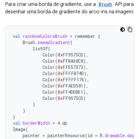
Para criar uma borda de gradiente, use a
Brush
API para
desenhar uma borda de gradiente do arco-íris na imagem:
val
rainbowColorsBrush
=
remember
{
Brush
.
sweepGradient
(
listOf
(
Color
(
0
xFF9575CD
),
Color
(
0
xFFBA68C8
),
Color
(
0
xFFE57373
),
Color
(
0
xFFFFB74D
),
Color
(
0
xFFFFF176
),
Color
(
0
xFFAED581
),
Color
(
0
xFF4DD0E1
),
Color
(
0
xFF9575CD
)
)
)
}
val
borderWidth
=
4.
dp
Image
(
painter
=
painterResource
(
id
=
R
.
drawable
.
dog
)