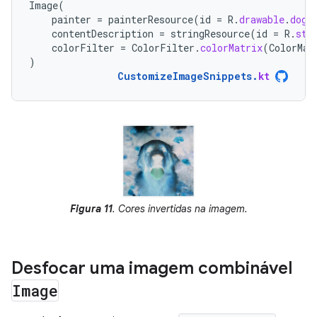
Image
(
painter
=
painterResource
(
id
=
R
.
drawable
.
dog
)
contentDescription
=
stringResource
(
id
=
R
.
str
colorFilter
=
ColorFilter
.
colorMatrix
(
ColorMat
)
CustomizeImageSnippets
.
kt
Figura 11
. Cores invertidas na imagem.
Desfocar uma imagem combinável
Image