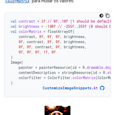
ColorMatrix
para mudar os valores:
val
contrast
=
2f
// 0f..10f (1 should be default)
val
brightness
=
-
180f
// -255f..255f (0 should be
val
colorMatrix
=
floatArrayOf
(
contrast
,
0f
,
0f
,
0f
,
brightness
,
0f
,
contrast
,
0f
,
0f
,
brightness
,
0f
,
0f
,
contrast
,
0f
,
brightness
,
0f
,
0f
,
0f
,
1f
,
0f
)
Image
(
painter
=
painterResource
(
id
=
R
.
drawable
.
dog
)
contentDescription
=
stringResource
(
id
=
R
.
str
colorFilter
=
ColorFilter
.
colorMatrix
(
ColorMat
)
CustomizeImageSnippets
.
kt