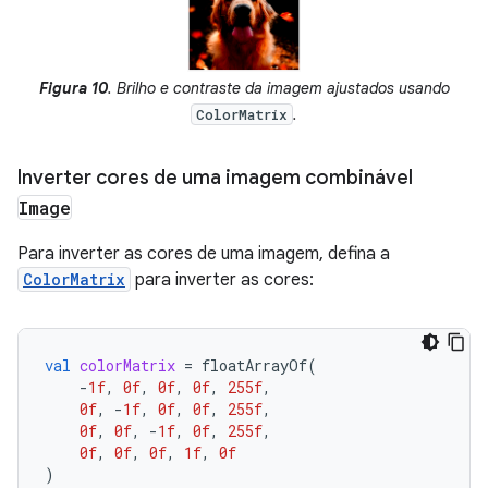
Figura 10
. Brilho e contraste da imagem ajustados usando
.
ColorMatrix
Inverter cores de uma imagem combinável
Image
Para inverter as cores de uma imagem, defina a
ColorMatrix
para inverter as cores:
val
colorMatrix
=
floatArrayOf
(
-
1f
,
0f
,
0f
,
0f
,
255f
,
0f
,
-
1f
,
0f
,
0f
,
255f
,
0f
,
0f
,
-
1f
,
0f
,
255f
,
0f
,
0f
,
0f
,
1f
,
0f
)