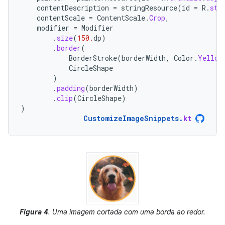
contentDescription
=
stringResource
(
id
=
R
.
str
contentScale
=
ContentScale
.
Crop
,
modifier
=
Modifier
.
size
(
150.
dp
)
.
border
(
BorderStroke
(
borderWidth
,
Color
.
Yellow
CircleShape
)
.
padding
(
borderWidth
)
.
clip
(
CircleShape
)
)
CustomizeImageSnippets
.
kt
Figura 4
. Uma imagem cortada com uma borda ao redor.