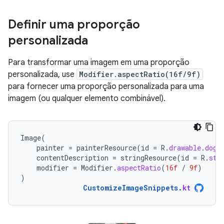
Definir uma proporção
personalizada
Para transformar uma imagem em uma proporção
personalizada, use
Modifier.aspectRatio(16f/9f)
para fornecer uma proporção personalizada para uma
imagem (ou qualquer elemento combinável).
Image
(
painter
=
painterResource
(
id
=
R
.
drawable
.
dog
)
contentDescription
=
stringResource
(
id
=
R
.
str
modifier
=
Modifier
.
aspectRatio
(
16f
/
9f
)
)
CustomizeImageSnippets
.
kt