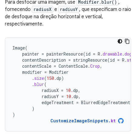
Para desfocar uma imagem, use
Modifier.blur()
,
fornecendo
radiusX
e
radiusY
, que especificam o raio
de desfoque na direção horizontal e vertical,
respectivamente.
Image
(
painter
=
painterResource
(
id
=
R
.
drawable
.
dog
)
contentDescription
=
stringResource
(
id
=
R
.
str
contentScale
=
ContentScale
.
Crop
,
modifier
=
Modifier
.
size
(
150.
dp
)
.
blur
(
radiusX
=
10.
dp
,
radiusY
=
10.
dp
,
edgeTreatment
=
BlurredEdgeTreatment
(
R
)
)
CustomizeImageSnippets
.
kt