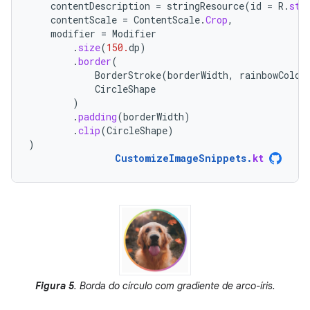
contentDescription
=
stringResource
(
id
=
R
.
str
contentScale
=
ContentScale
.
Crop
,
modifier
=
Modifier
.
size
(
150.
dp
)
.
border
(
BorderStroke
(
borderWidth
,
rainbowColor
CircleShape
)
.
padding
(
borderWidth
)
.
clip
(
CircleShape
)
)
CustomizeImageSnippets
.
kt
Figura 5
. Borda do círculo com gradiente de arco-íris.