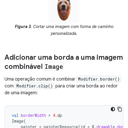
Figura 3
. Cortar uma imagem com forma de caminho
personalizada.
Adicionar uma borda a uma imagem
combinável
Image
Uma operação comum é combinar
Modifier.border()
com
Modifier.clip()
para criar uma borda ao redor
de uma imagem:
val
borderWidth
=
4.
dp
Image
(
painter
=
painterResource
(
id
=
R
.
drawable
.
dog
)