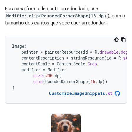
Para uma forma de canto arredondado, use
Modifier.clip(RoundedCornerShape(16.dp)
), com o
tamanho dos cantos que você quer arredondar:
Image
(
painter
=
painterResource
(
id
=
R
.
drawable
.
dog
)
contentDescription
=
stringResource
(
id
=
R
.
str
contentScale
=
ContentScale
.
Crop
,
modifier
=
Modifier
.
size
(
200.
dp
)
.
clip
(
RoundedCornerShape
(
16.
dp
))
)
CustomizeImageSnippets
.
kt