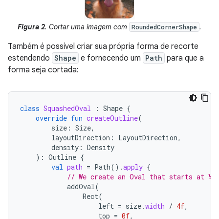
Figura 2
. Cortar uma imagem com
.
RoundedCornerShape
Também é possível criar sua própria forma de recorte
estendendo
Shape
e fornecendo um
Path
para que a
forma seja cortada:
class
SquashedOval
:
Shape
{
override
fun
createOutline
(
size
:
Size
,
layoutDirection
:
LayoutDirection
,
density
:
Density
):
Outline
{
val
path
=
Path
().
apply
{
// We create an Oval that starts at ¼ 
addOval
(
Rect
(
left
=
size
.
width
/
4f
,
top
=
0f
,