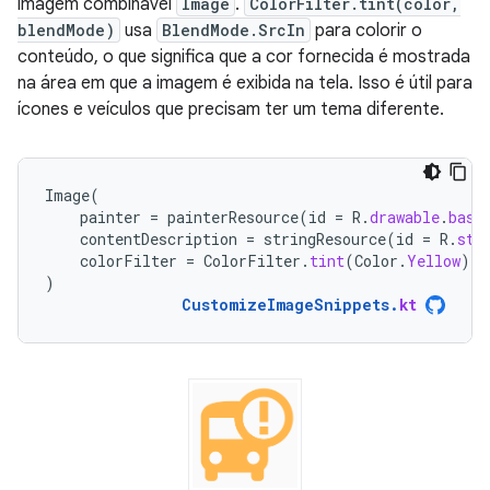
imagem combinável
Image
.
ColorFilter.tint(color,
blendMode)
usa
BlendMode.SrcIn
para colorir o
conteúdo, o que significa que a cor fornecida é mostrada
na área em que a imagem é exibida na tela. Isso é útil para
ícones e veículos que precisam ter um tema diferente.
Image
(
painter
=
painterResource
(
id
=
R
.
drawable
.
base
contentDescription
=
stringResource
(
id
=
R
.
str
colorFilter
=
ColorFilter
.
tint
(
Color
.
Yellow
)
)
CustomizeImageSnippets
.
kt