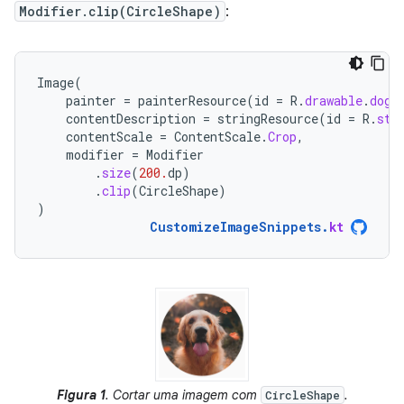
Modifier.clip(CircleShape)
:
Image
(
painter
=
painterResource
(
id
=
R
.
drawable
.
dog
)
contentDescription
=
stringResource
(
id
=
R
.
str
contentScale
=
ContentScale
.
Crop
,
modifier
=
Modifier
.
size
(
200.
dp
)
.
clip
(
CircleShape
)
)
CustomizeImageSnippets
.
kt
Figura 1
. Cortar uma imagem com
.
CircleShape