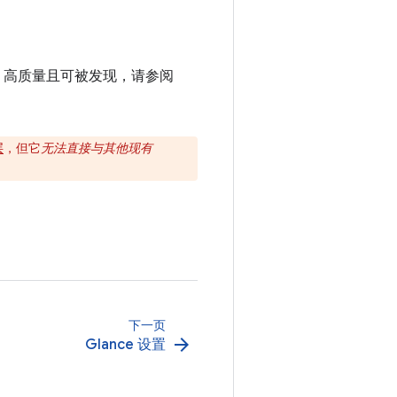
et 高质量且可被发现，请参阅
层
，但它
无法直接与其他现有
下一页
arrow_forward
Glance 设置