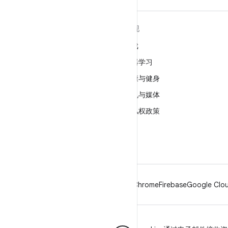
关于 ANDROID
发现
Android
游戏
适用于企业的 Android
机器学习
安全
健康与健身
源代码
相机与媒体
新闻
隐私权政策
博客
5G
播客
Android
Chrome
Firebase
Google Clou