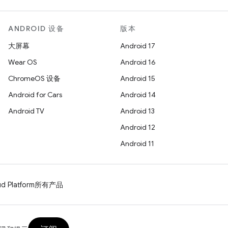
ANDROID 设备
版本
大屏幕
Android 17
Wear OS
Android 16
ChromeOS 设备
Android 15
Android for Cars
Android 14
Android TV
Android 13
Android 12
Android 11
d Platform
所有产品