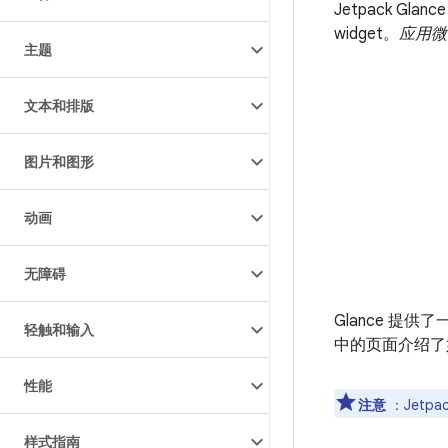
Jetpack Glan
widget。
应用微
主题
文本和排版
图片和图形
动画
无障碍
Glance 提
轻触和输入
中的页面介绍了如
性能
注意
：Jetp
样式指南