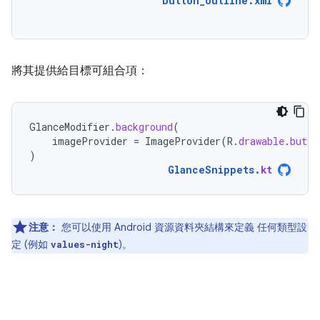
button_outline.xml
將其提供給目標可組合項：
GlanceModifier
.
background
(
imageProvider
=
ImageProvider
(
R
.
drawable
.
butto
)
GlanceSnippets
.
kt
注意：
您可以使用 Android 資源資料夾結構來定義 任何類型設
定 (例如
)。
values-night