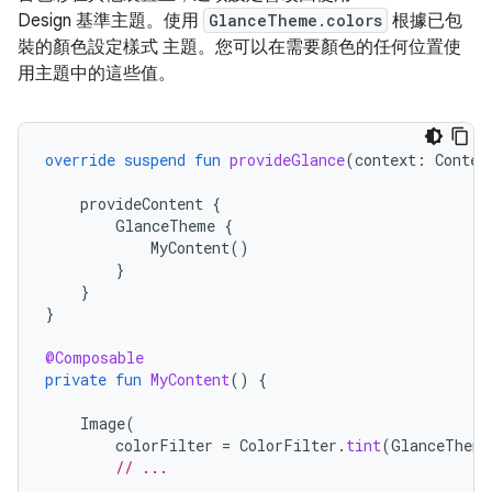
Design 基準主題。使用
GlanceTheme.colors
根據已包
裝的顏色設定樣式 主題。您可以在需要顏色的任何位置使
用主題中的這些值。
override
suspend
fun
provideGlance
(
context
:
Contex
provideContent
{
GlanceTheme
{
MyContent
()
}
}
}
@Composable
private
fun
MyContent
()
{
Image
(
colorFilter
=
ColorFilter
.
tint
(
GlanceTheme
// ...