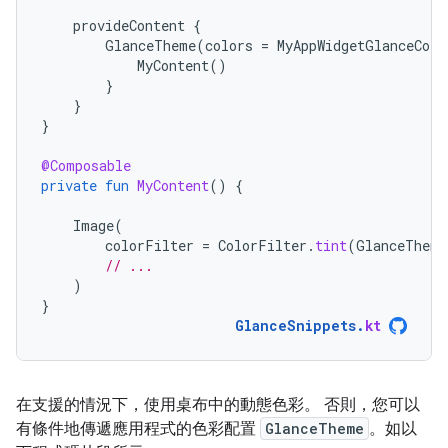
provideContent
{
GlanceTheme
(
colors
=
MyAppWidgetGlanceColo
MyContent
()
}
}
}
@Composable
private
fun
MyContent
()
{
Image
(
colorFilter
=
ColorFilter
.
tint
(
GlanceTheme
// ...
)
}
GlanceSnippets
.
kt
在支援的情況下，使用桌布中的動態色彩。 否則，您可以
有條件地傳遞應用程式的色彩配置
GlanceTheme
。如以