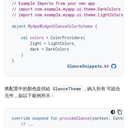
// Example Imports from your own app
// import com.example.myapp.ui.theme.DarkColors
// import com.example.myapp.ui.theme.LightColors
object
MyAppWidgetGlanceColorScheme
{
val
colors
=
ColorProviders
(
light
=
LightColors
,
dark
=
DarkColors
)
}
GlanceSnippets
.
kt
將配置中的顏色提供給
GlanceTheme
，納入所有 可組合
元件，如以下範例所示：
override
suspend
fun
provideGlance
(
context
:
Contex
// ...