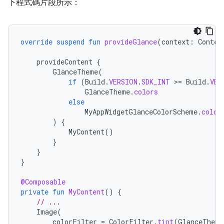
下程式碼片段所示：
override
suspend
fun
provideGlance
(
context
:
Contex
provideContent
{
GlanceTheme
(
if
(
Build
.
VERSION
.
SDK_INT
>
=
Build
.
VER
GlanceTheme
.
colors
else
MyAppWidgetGlanceColorScheme
.
color
)
{
MyContent
()
}
}
}
@Composable
private
fun
MyContent
()
{
// ...
Image
(
colorFilter
=
ColorFilter
.
tint
(
GlanceTheme