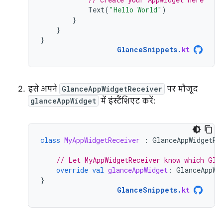
Text
(
"Hello World"
)
}
}
}
GlanceSnippets
.
kt
इसे अपने
GlanceAppWidgetReceiver
पर मौजूद
glanceAppWidget
में इंस्टैंशिएट करें:
class
MyAppWidgetReceiver
:
GlanceAppWidgetRe
// Let MyAppWidgetReceiver know which Gla
override
val
glanceAppWidget
:
GlanceAppWi
}
GlanceSnippets
.
kt