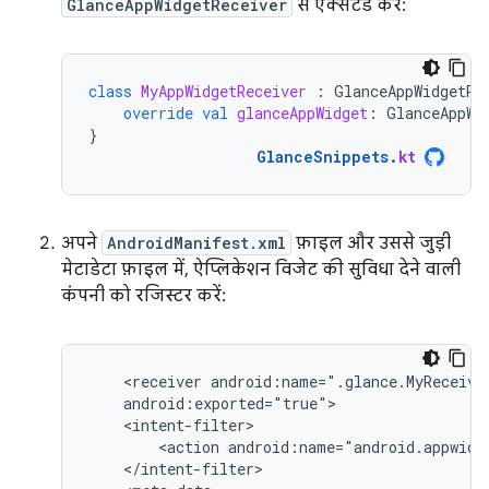
GlanceAppWidgetReceiver
से एक्सटेंड करें:
class
MyAppWidgetReceiver
:
GlanceAppWidgetRe
override
val
glanceAppWidget
:
GlanceAppWi
}
GlanceSnippets
.
kt
अपने
AndroidManifest.xml
फ़ाइल और उससे जुड़ी
मेटाडेटा फ़ाइल में, ऐप्लिकेशन विजेट की सुविधा देने वाली
कंपनी को रजिस्टर करें:
<receiver
<action
android:name="android.appwidg