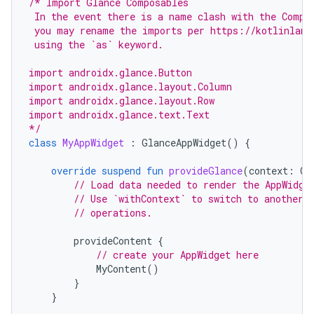
/* Import Glance Composables
 In the event there is a name clash with the Compo
 you may rename the imports per https://kotlinlang
 using the `as` keyword.
import androidx.glance.Button
import androidx.glance.layout.Column
import androidx.glance.layout.Row
import androidx.glance.text.Text
*/
class
MyAppWidget
:
GlanceAppWidget
()
{
override
suspend
fun
provideGlance
(
context
:
Co
// Load data needed to render the AppWidge
// Use `withContext` to switch to another 
// operations.
provideContent
{
// create your AppWidget here
MyContent
()
}
}