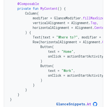
@Composable
private
fun
MyContent
()
{
Column
(
modifier
=
GlanceModifier
.
fillMaxSize
(
verticalAlignment
=
Alignment
.
Top
,
horizontalAlignment
=
Alignment
.
Center
)
{
Text
(
text
=
"Where to?"
,
modifier
=
Gl
Row
(
horizontalAlignment
=
Alignment
.
Ce
Button
(
text
=
"Home"
,
onClick
=
actionStartActivity<
)
Button
(
text
=
"Work"
,
onClick
=
actionStartActivity<
)
}
}
}
}
GlanceSnippets
.
kt