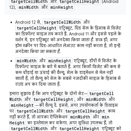
target
Cell
Width
target
Cell
Height
और
(Android
min
Width
min
Height
12),
और
targetCellWidth
Android 12 से,
और
targetCellHeight
एट्रिब्यूट, ग्रिड सेल के हिसाब से विजेट
का डिफ़ॉल्ट साइज़ तय करते हैं. Android 11 और इससे पहले के
वर्शन में, इन एट्रिब्यूट को अनदेखा
किया जाता है
. साथ ही, अगर
होम स्क्रीन पर ग्रिड-आधारित लेआउट काम नहीं करता है, तो इन्हें
अनदेखा
किया जा सकता है
.
minWidth
minHeight
और
एट्रिब्यूट, डीपी में विजेट के
डिफ़ॉल्ट साइज़ के बारे में बताते हैं. अगर किसी विजेट की कम से
कम चौड़ाई या ऊंचाई की वैल्यू, सेल के डाइमेंशन से मेल नहीं
खाती है, तो वैल्यू को सेल के सबसे नज़दीकी साइज़ के हिसाब से
राउंड अप कर दिया जाता है.
target
Cell
हमारा सुझाव है कि आप एट्रिब्यूट के दोनों सेट—
Width
target
Cell
Height
min
Width
और
, और
और
min
Height
—की वैल्यू दें. इससे, अगर उपयोगकर्ता के डिवाइस
target
Cell
Width
target
Cell
Height
पर
और
काम
min
Width
min
नहीं करते हैं, तो आपका ऐप्लिकेशन
और
Height
का इस्तेमाल कर सकेगा. अगर सुविधा उपलब्ध है, तो
target
Cell
Width
target
Cell
Height
और
एट्रिब्यूट को