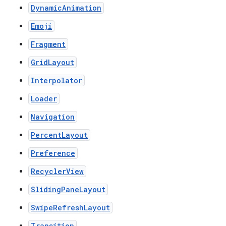
DynamicAnimation
Emoji
Fragment
GridLayout
Interpolator
Loader
Navigation
PercentLayout
Preference
RecyclerView
SlidingPaneLayout
SwipeRefreshLayout
Transition