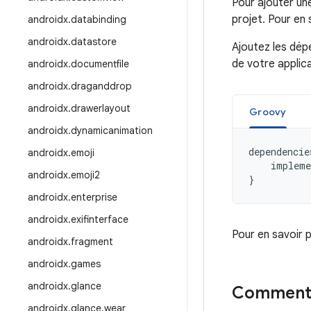
Pour ajouter un
projet. Pour en 
androidx
.
databinding
androidx
.
datastore
Ajoutez les dép
de votre applic
androidx
.
documentfile
androidx
.
draganddrop
androidx
.
drawerlayout
Groovy
androidx
.
dynamicanimation
dependencie
androidx
.
emoji
impleme
androidx
.
emoji2
}
androidx
.
enterprise
androidx
.
exifinterface
Pour en savoir 
androidx
.
fragment
androidx
.
games
androidx
.
glance
Commenta
androidx
.
glance
.
wear