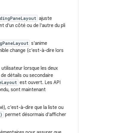
idingPaneLayout
ajuste
t d'un côté ou de l'autre du pli
ngPaneLayout
s'anime
ible change (c'est-à-dire lors
utilisateur lorsque les deux
t de détails ou secondaire
eLayout
est ouvert. Les API
fondu, sont maintenant
), c'est-à-dire que la liste ou
)
permet désormais d'afficher
plémentaires pour assurer que