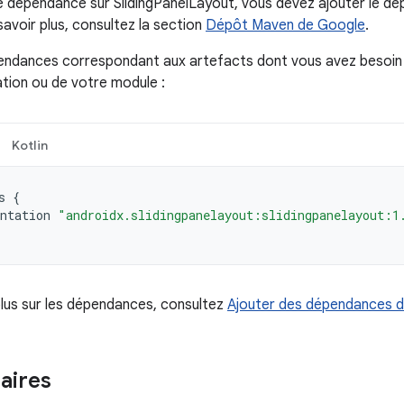
e dépendance sur SlidingPanelLayout, vous devez ajouter le d
savoir plus, consultez la section
Dépôt Maven de Google
.
endances correspondant aux artefacts dont vous avez besoin 
ation ou de votre module :
Kotlin
s
{
ntation
"androidx.slidingpanelayout:slidingpanelayout:1
plus sur les dépendances, consultez
Ajouter des dépendances d
ires