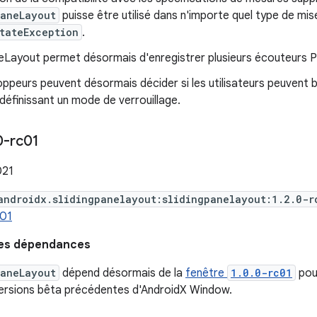
PaneLayout
puisse être utilisé dans n'importe quel type de mi
tateException
.
eLayout permet désormais d'enregistrer plusieurs écouteurs P
ppeurs peuvent désormais décider si les utilisateurs peuvent ba
 définissant un mode de verrouillage.
0-rc01
021
androidx.slidingpanelayout:slidingpanelayout:1.2.0-r
c01
des dépendances
PaneLayout
dépend désormais de la
fenêtre
1.0.0-rc01
pour
versions bêta précédentes d'AndroidX Window.