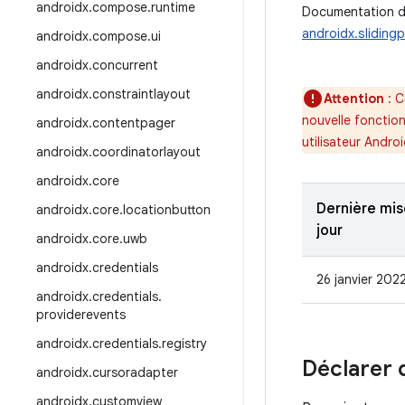
androidx
.
compose
.
runtime
Documentation de
androidx.sliding
androidx
.
compose
.
ui
androidx
.
concurrent
androidx
.
constraintlayout
Attention
: C
nouvelle fonctio
androidx
.
contentpager
utilisateur Andro
androidx
.
coordinatorlayout
androidx
.
core
Dernière mis
androidx
.
core
.
locationbutton
jour
androidx
.
core
.
uwb
androidx
.
credentials
26 janvier 202
androidx
.
credentials
.
providerevents
androidx
.
credentials
.
registry
Déclarer
androidx
.
cursoradapter
androidx
.
customview