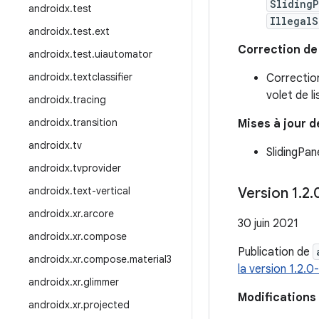
Sliding
androidx
.
test
IllegalS
androidx
.
test
.
ext
Correction de
androidx
.
test
.
uiautomator
androidx
.
textclassifier
Correction
volet de l
androidx
.
tracing
androidx
.
transition
Mises à jour 
androidx
.
tv
SlidingPa
androidx
.
tvprovider
androidx
.
text-vertical
Version 1
.
2
.
androidx
.
xr
.
arcore
30 juin 2021
androidx
.
xr
.
compose
Publication de
androidx
.
xr
.
compose
.
material3
la version 1.2.
androidx
.
xr
.
glimmer
Modifications
androidx
.
xr
.
projected