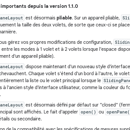
mportants depuis la version 1.1.0
PaneLayout
est désormais
pliable
. Sur un appareil pliable,
Sl
ement la taille des deux volets, de sorte que ceux-ci se placen
harnière.
ous gérez vos propres modifications de configuration,
Slidi
entre les modes à 1 volet et à 2 volets lorsque l'espace dispon
ment d'un appareil pliable).
PaneLayout
dispose maintenant d'un nouveau style d'interface 
chevauchent. Chaque volet s'étend d'un bord à l'autre, le vole
ntièrement la liste ou le volet principal lorsque le
SlidingPan
s à l'ancien style d'interface utilisateur, comme la couleur du 
.
PaneLayout
est désormais défini par défaut sur "closed" (fermé
rincipal sont affichés. Le fait d'appeler
open()
ou
openPane(
étails ou secondaire.
on de la compatibilité avec les spécifications de mesures sup