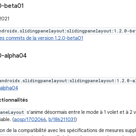
0-beta01
2021
ndroidx.slidingpanelayout:slidingpanelayout:1.2.0-be
des commits de la version 1.2.0-beta01
0-alpha04
androidx.slidingpanelayout:slidingpanelayout:1.2.0-a
0-alpha04
ctionnalités
PaneLayout
s'anime désormais entre le mode à 1 volet et à 2 vo
iable. (
aosp/1702066
,
b/186211031
)
on de la compatibilité avec les spécifications de mesures sup