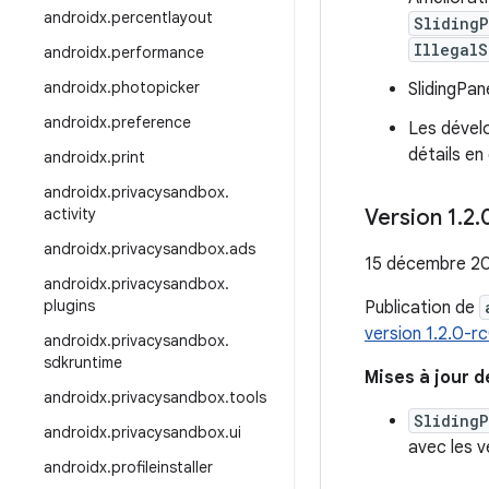
androidx
.
percentlayout
Sliding
IllegalS
androidx
.
performance
androidx
.
photopicker
SlidingPan
androidx
.
preference
Les dévelo
détails en
androidx
.
print
androidx
.
privacysandbox
.
activity
Version 1
.
2
.
androidx
.
privacysandbox
.
ads
15 décembre 2
androidx
.
privacysandbox
.
plugins
Publication de
version 1.2.0-r
androidx
.
privacysandbox
.
sdkruntime
Mises à jour 
androidx
.
privacysandbox
.
tools
Sliding
androidx
.
privacysandbox
.
ui
avec les 
androidx
.
profileinstaller