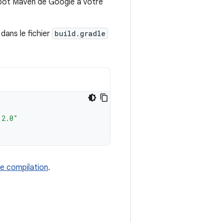
épôt Maven de Google à votre
dans le fichier
build.gradle
.2.0"
e compilation
.