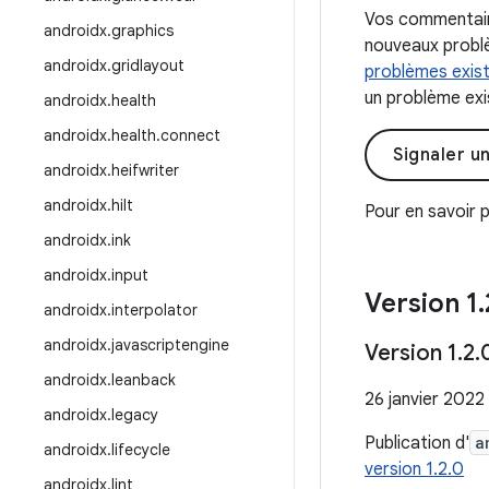
Vos commentaire
androidx
.
graphics
nouveaux problè
androidx
.
gridlayout
problèmes exis
un problème exis
androidx
.
health
androidx
.
health
.
connect
Signaler u
androidx
.
heifwriter
androidx
.
hilt
Pour en savoir p
androidx
.
ink
androidx
.
input
Version 1
.
androidx
.
interpolator
androidx
.
javascriptengine
Version 1
.
2
.
androidx
.
leanback
26 janvier 2022
androidx
.
legacy
Publication d'
a
androidx
.
lifecycle
version 1.2.0
androidx
.
lint