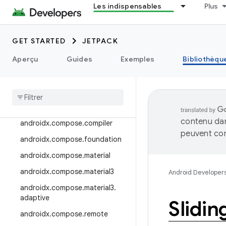
Les indispensables
Plus
androidx.camera.viewfinder
androidx.car
GET STARTED
JETPACK
androidx.car.app
androidx.cardview
Aperçu
Guides
Exemples
Bibliothèqu
androidx
.
collection
androidx
.
compose
androidx
.
compose
.
animation
contenu dan
androidx
.
compose
.
compiler
peuvent con
androidx
.
compose
.
foundation
androidx
.
compose
.
material
androidx
.
compose
.
material3
Android Developer
androidx
.
compose
.
material3
.
adaptive
Slidi
androidx
.
compose
.
remote