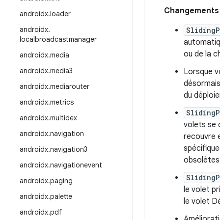
Changements i
androidx
.
loader
androidx
.
Sliding
localbroadcastmanager
automatiqu
ou de la c
androidx
.
media
androidx
.
media3
Lorsque v
désormais 
androidx
.
mediarouter
du déploie
androidx
.
metrics
Sliding
androidx
.
multidex
volets se 
androidx
.
navigation
recouvre e
spécifique
androidx
.
navigation3
obsolètes
androidx
.
navigationevent
Sliding
androidx
.
paging
le volet p
androidx
.
palette
le volet D
androidx
.
pdf
Améliorati