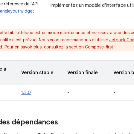
 référence de l'API
Implémentez un modèle d'interface utili
panelayout.widget
ette bibliothèque est en mode maintenance et ne recevra que des co
nnalité n'est prévue. Nous vous recommandons d'utiliser
Jetpack Co
id. Pour en savoir plus, consultez la section
Compose-first
.
e à
Version stable
Version finale
Version 
2
1.2.0
-
-
 des dépendances