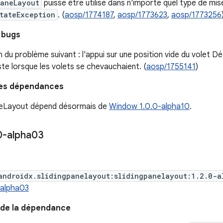
PaneLayout
puisse être utilisé dans n'importe quel type de mi
tateException
. (
aosp/1774187
,
aosp/1773623
,
aosp/1773256
 bugs
 du problème suivant : l'appui sur une position vide du volet Dé
iste lorsque les volets se chevauchaient. (
aosp/1755141
)
des dépendances
neLayout dépend désormais de
Window 1.0.0-alpha10
.
0-alpha03
androidx.slidingpanelayout:slidingpanelayout:1.2.0-a
0-alpha03
 de la dépendance