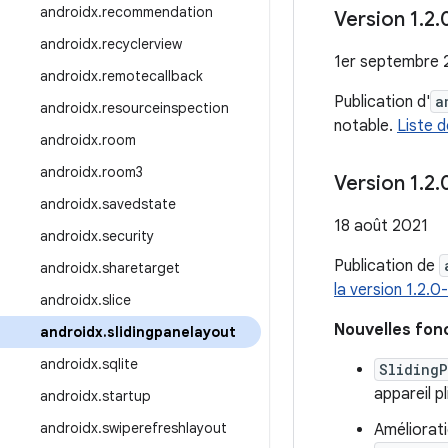
androidx
.
recommendation
Version 1
.
2
.
androidx
.
recyclerview
1er septembre 
androidx
.
remotecallback
Publication d'
a
androidx
.
resourceinspection
notable.
Liste 
androidx
.
room
androidx
.
room3
Version 1
.
2
.
androidx
.
savedstate
18 août 2021
androidx
.
security
Publication de
androidx
.
sharetarget
la version 1.2.
androidx
.
slice
Nouvelles fon
androidx
.
slidingpanelayout
androidx
.
sqlite
Sliding
appareil pl
androidx
.
startup
androidx
.
swiperefreshlayout
Améliorati