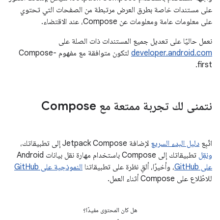
على مستندات خاصة بطرق العرض مرتبطة من الصفحات التي تحتوي
على معلومات عامة ومعلومات عن Compose، عند الاقتضاء.
نعمل حاليًا على تعديل جميع المستندات ذات الصلة على
developer.android.com
لتكون متوافقة مع مفهوم Compose-
first.
نتمنى لك تجربة ممتعة مع Compose
اتّبِع
دليل البدء السريع
لإضافة Jetpack Compose إلى تطبيقاتك،
ونقِل
تطبيقاتك إلى Compose باستخدام مهارة نقل بيانات Android
على GitHub
، وأخيرًا، ألقِ نظرة على تطبيقاتنا
النموذجية على GitHub
للاطّلاع على Compose أثناء العمل.
هل كان المحتوى مفيدًا؟