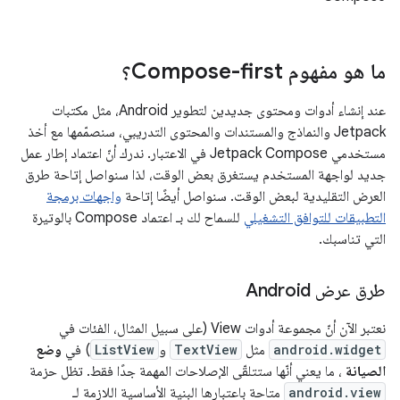
ما هو مفهوم Compose-first؟
عند إنشاء أدوات ومحتوى جديدين لتطوير Android، مثل مكتبات
Jetpack والنماذج والمستندات والمحتوى التدريبي، سنصمّمها مع أخذ
مستخدمي Jetpack Compose في الاعتبار. ندرك أنّ اعتماد إطار عمل
جديد لواجهة المستخدم يستغرق بعض الوقت، لذا سنواصل إتاحة طرق
العرض التقليدية لبعض الوقت. سنواصل أيضًا إتاحة
واجهات برمجة
التطبيقات للتوافق التشغيلي
للسماح لك بـ اعتماد Compose بالوتيرة
التي تناسبك.
طرق عرض Android
نعتبر الآن أنّ مجموعة أدوات View (على سبيل المثال، الفئات في
android.widget
مثل
TextView
و
ListView
) في
وضع
الصيانة
، ما يعني أنّها ستتلقّى الإصلاحات المهمة جدًا فقط. تظل حزمة
android.view
متاحة باعتبارها البنية الأساسية اللازمة لـ