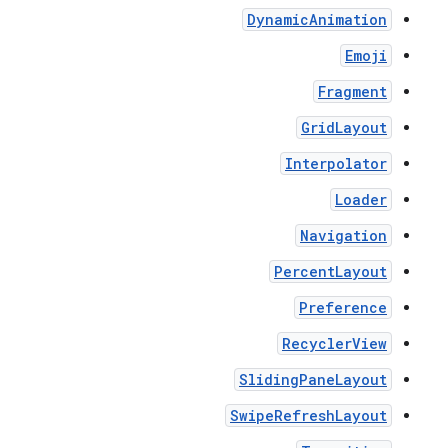
DynamicAnimation
Emoji
Fragment
GridLayout
Interpolator
Loader
Navigation
PercentLayout
Preference
RecyclerView
SlidingPaneLayout
SwipeRefreshLayout