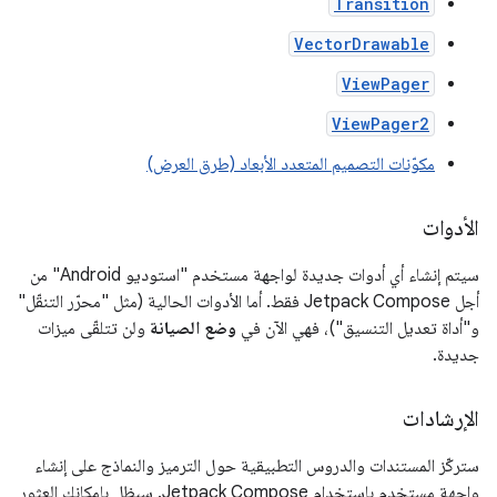
Transition
VectorDrawable
ViewPager
ViewPager2
مكوّنات التصميم المتعدد الأبعاد (طرق العرض)
الأدوات
سيتم إنشاء أي أدوات جديدة لواجهة مستخدم "استوديو Android" من
أجل Jetpack Compose فقط. أما الأدوات الحالية (مثل "محرّر التنقّل"
و"أداة تعديل التنسيق")، فهي الآن في
وضع الصيانة
ولن تتلقّى ميزات
جديدة.
الإرشادات
ستركّز المستندات والدروس التطبيقية حول الترميز والنماذج على إنشاء
واجهة مستخدم باستخدام Jetpack Compose. سيظل بإمكانك العثور