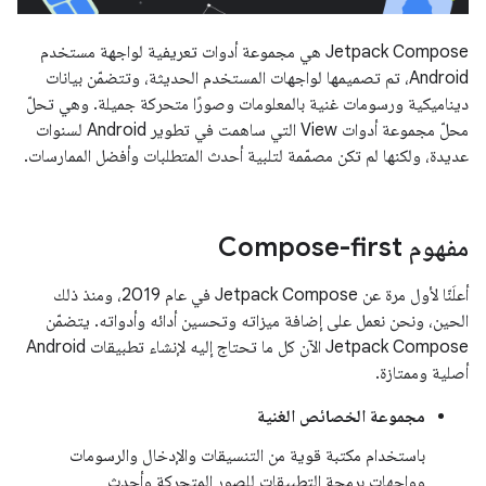
‫Jetpack Compose هي مجموعة أدوات تعريفية لواجهة مستخدم
Android، تم تصميمها لواجهات المستخدم الحديثة، وتتضمّن بيانات
ديناميكية ورسومات غنية بالمعلومات وصورًا متحركة جميلة. وهي تحلّ
محلّ مجموعة أدوات View التي ساهمت في تطوير Android لسنوات
عديدة، ولكنها لم تكن مصمّمة لتلبية أحدث المتطلبات وأفضل الممارسات.
مفهوم Compose-first
أعلَنّا لأول مرة عن Jetpack Compose في عام 2019، ومنذ ذلك
الحين، ونحن نعمل على إضافة ميزاته وتحسين أدائه وأدواته. يتضمّن
Jetpack Compose الآن كل ما تحتاج إليه لإنشاء تطبيقات Android
أصلية وممتازة.
مجموعة الخصائص الغنية
باستخدام مكتبة قوية من التنسيقات والإدخال والرسومات
وواجهات برمجة التطبيقات للصور المتحركة وأحدث