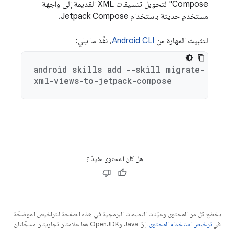
Compose" لتحويل تنسيقات XML القديمة إلى واجهة
مستخدم حديثة باستخدام Jetpack Compose.
لتثبيت المهارة من
Android CLI
، نفِّذ ما يلي:
android skills add --skill migrate-
xml-views-to-jetpack-compose
هل كان المحتوى مفيدًا؟
يخضع كل من المحتوى وعيّنات التعليمات البرمجية في هذه الصفحة للتراخيص الموضحّة
في
ترخيص استخدام المحتوى
. إنّ Java وOpenJDK هما علامتان تجاريتان مسجَّلتان