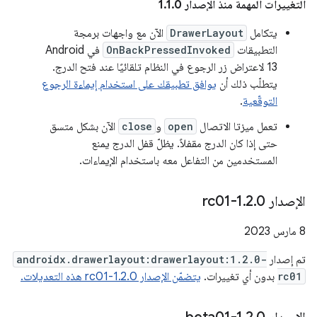
التغييرات المهمة منذ الإصدار 1.1.0
يتكامل
DrawerLayout
الآن مع واجهات برمجة
التطبيقات
OnBackPressedInvoked
في Android
13 لاعتراض زر الرجوع في النظام تلقائيًا عند فتح الدرج.
يتطلّب ذلك أن
يوافق تطبيقك على استخدام إيماءة الرجوع
التوقّعية
.
تعمل ميزتا الاتصال
open
و
close
الآن بشكل متسق
حتى إذا كان الدرج مقفلاً. يظلّ قفل الدرج يمنع
المستخدمين من التفاعل معه باستخدام الإيماءات.
الإصدار 1
0-rc01
.
2
.
‫8 مارس 2023
تم إصدار
androidx.drawerlayout:drawerlayout:1.2.0-
rc01
بدون أي تغييرات.
يتضمّن الإصدار 1.2.0-rc01 هذه التعديلات.