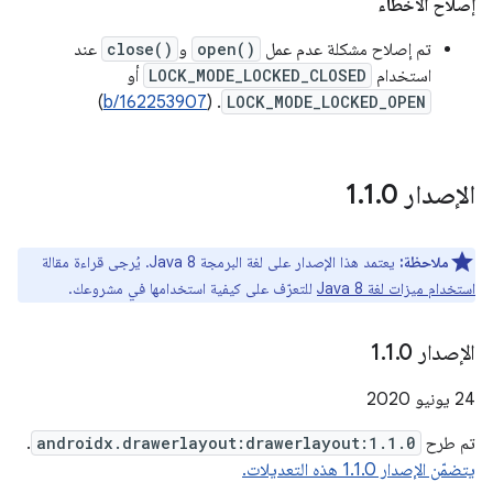
إصلاح الأخطاء
تم إصلاح مشكلة عدم عمل
open()
و
close()
عند
استخدام
LOCK_MODE_LOCKED_CLOSED
أو
)
b/162253907
. (
LOCK_MODE_LOCKED_OPEN
الإصدار 1
0
.
1
.
ملاحظة:
يعتمد هذا الإصدار على لغة البرمجة Java 8. يُرجى قراءة مقالة
استخدام ميزات لغة Java 8
للتعرّف على كيفية استخدامها في مشروعك.
الإصدار 1
0
.
1
.
‫24 يونيو 2020
تم طرح
androidx.drawerlayout:drawerlayout:1.1.0
.
يتضمّن الإصدار 1.1.0 هذه التعديلات.