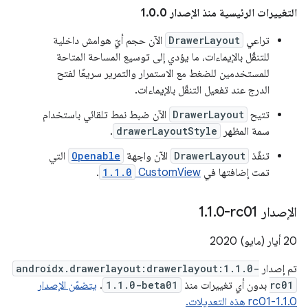
التغييرات الرئيسية منذ الإصدار 1.0.0
تراعي
DrawerLayout
الآن حجم أيّ هوامش داخلية
للتنقّل بالإيماءات، ما يؤدي إلى توسيع المساحة المتاحة
للمستخدمين للضغط مع الاستمرار والتمرير سريعًا لفتح
الدرج عند تفعيل التنقّل بالإيماءات.
تتيح
DrawerLayout
الآن ضبط نمط تلقائي باستخدام
سمة المظهر
drawerLayoutStyle
.
تنفّذ
DrawerLayout
الآن واجهة
Openable
التي
تمت إضافتها في
CustomView
1.1.0
.
الإصدار ‎1
0-rc01
.
1
.
20 أيار (مايو) 2020
تم إصدار
androidx.drawerlayout:drawerlayout:1.1.0-
rc01
بدون أي تغييرات منذ
1.1.0-beta01
.
يتضمّن الإصدار
1.1.0-rc01 هذه التعديلات.