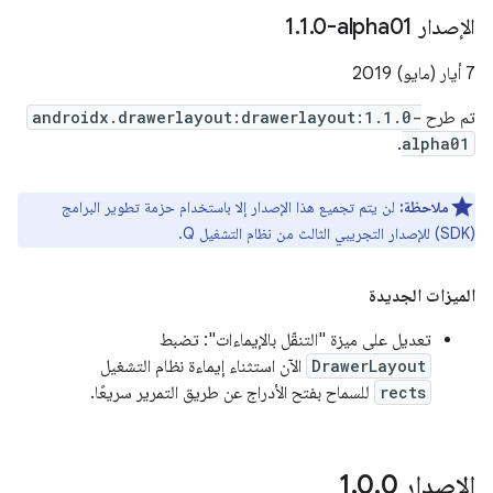
الإصدار ‎1
0-alpha01
.
1
.
7 أيار (مايو) 2019
تم طرح
androidx.drawerlayout:drawerlayout:1.1.0-
.
alpha01
ملاحظة:
لن يتم تجميع هذا الإصدار إلا باستخدام حزمة تطوير البرامج
(SDK) للإصدار التجريبي الثالث من نظام التشغيل Q.
الميزات الجديدة
تعديل على ميزة "التنقّل بالإيماءات": تضبط
DrawerLayout
الآن استثناء إيماءة نظام التشغيل
rects
للسماح بفتح الأدراج عن طريق التمرير سريعًا.
الإصدار 1
0
.
0
.