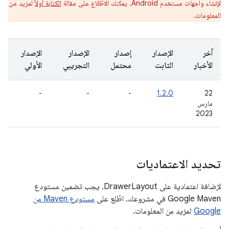
لإنشاء واجهات مستخدم Android. يمكنك الاطّلاع على مقالة
الكتابة أولاً
لمزيد من
المعلومات.
آخر
الإصدار
إصدار
الإصدار
الإصدار
الأخبار
الثابت
محتمل
التجريبي
الأولي
-
-
-
1.2.0
‫22
مارس
2023
تحديد الاعتماديات
لإضافة اعتمادية على DrawerLayout، يجب تضمين مستودع
Google Maven في مشروعك. اطّلِع على
مستودع Maven من
Google
لمزيد من المعلومات.