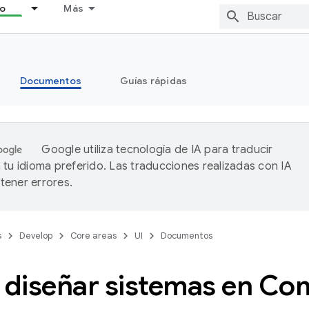
lo
Más
Documentos
Guías rápidas
Google utiliza tecnología de IA para traducir
 tu idioma preferido. Las traducciones realizadas con IA
ener errores.
s
Develop
Core areas
UI
Documentos
diseñar sistemas en Co