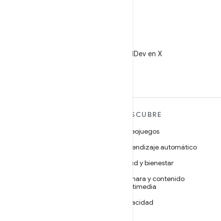
X
Sigue a @AndroidDev en X
MÁS ANDROID
DESCUBRE
Android
Videojuegos
Android para empresas
Aprendizaje automático
Seguridad
Salud y bienestar
Código abierto
Cámara y contenido
multimedia
Noticias
Privacidad
Blog
5G