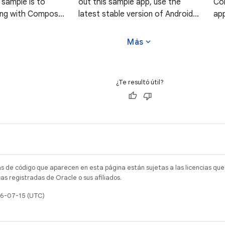
 sample is to
out this sample app, use the
Co
ing with Compose
latest stable version of Android
app
 form factors
Studio. You can clone this
of 
 Wear) and full
repository or import the project
thi
expand_more
Más
ecture. To try out
from Android Studio following the
pro
, use the latest
steps here. This sample
fol
¿Te resultó útil?
as de código que aparecen en esta página están sujetas a las licencias que
s registradas de Oracle o sus afiliados.
26-07-15 (UTC)