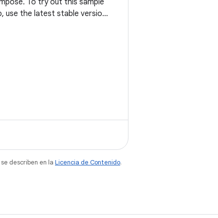
mpose. To try out this sample
, use the latest stable version
Android Studio. You can clone
s repository or import the
ject from Android Studio
lowing the steps here. This
 se describen en la
Licencia de Contenido
.