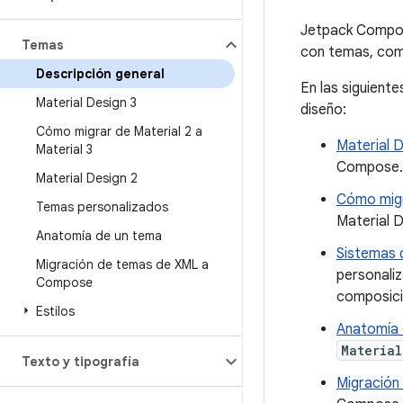
Jetpack Compose
Temas
con temas, co
Descripción general
En las siguient
Material Design 3
diseño:
Cómo migrar de Material 2 a
Material D
Material 3
Compose.
Material Design 2
Cómo migra
Temas personalizados
Material 
Anatomía de un tema
Sistemas 
Migración de temas de XML a
personali
Compose
composició
Estilos
Anatomía 
Materia
Texto y tipografía
Migración