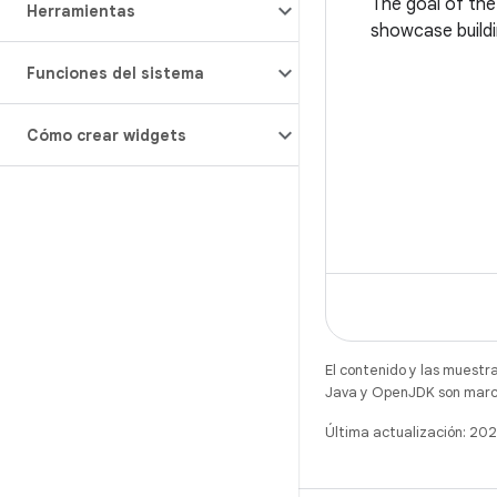
The goal of the
Herramientas
showcase build
across multiple
Funciones del sistema
(mobile, TV, and
featured archit
Cómo crear widgets
this sample app
El contenido y las muestr
Java y OpenJDK son marca
Última actualización: 20