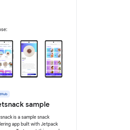
ose:
tHub
etsnack sample
snack is a sample snack
ering app built with Jetpack