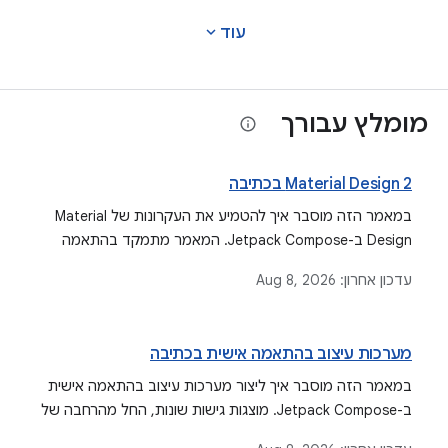
expand_more
עוד
מומלץ עבורך
Material Design 2 בכתיבה
במאמר הזה מוסבר איך להטמיע את העקרונות של Material
Design ב-Jetpack Compose. המאמר מתמקד בהתאמה
אישית של מאפייני צבע, טיפוגרפיה וצורה באמצעות
עדכון אחרון:
Aug 8, 2026
MaterialTheme, וכולל היבטים כמו עיצוב כהה, מצבי רכיבים
ואפקטים של גלי אדווה.
מערכות עיצוב בהתאמה אישית בכתיבה
במאמר הזה מוסבר איך ליצור מערכות עיצוב בהתאמה אישית
ב-Jetpack Compose. מוצגות גישות שונות, החל מהרחבה של
MaterialTheme ועד ליצירת עיצובים בהתאמה אישית מלאה עם