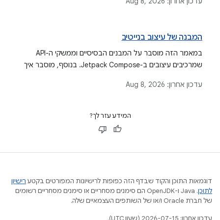
עדכון אחרון:
Aug 8, 2026
סגנונות ורכיבים ייחודיים.
המבנה של עיצוב בנייטיב
במאמר הזה מוסבר על המבנים הבסיסיים וממשקי ה-API
שמרכיבים עיצובים ב-Jetpack Compose. בנוסף, מוסבר איך
הם בנויים ממערכות ברמה נמוכה יותר ואיך אפשר להשתמש
עדכון אחרון:
Aug 8, 2026
בהם ב-MaterialTheme ובמערכות עיצוב בהתאמה אישית.
המידע עזר לך?
דוגמאות התוכן והקוד שבדף הזה כפופות לרישיונות המפורטים בקטע
רישיון
לתוכן
.‏ Java ו-OpenJDK הם סימנים מסחריים או סימנים מסחריים רשומים
של חברת Oracle ו/או של השותפים העצמאיים שלה.
עדכון אחרון: 2026-07-15 (שעון UTC).