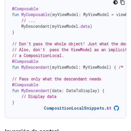
@Composable
fun
MyComposable
(
myViewModel
:
MyViewModel
=
viewMo
// ...
MyDescendant
(
myViewModel
.
data
)
}
// Don't pass the whole object! Just what the desc
// Also, don't  pass the ViewModel as an implicit 
// a CompositionLocal.
@Composable
fun
MyDescendant
(
myViewModel
:
MyViewModel
)
{
/* ..
// Pass only what the descendant needs
@Composable
fun
MyDescendant
(
data
:
DataToDisplay
)
{
// Display data
}
CompositionLocalSnippets
.
kt