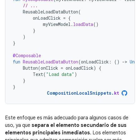
// ...
ReusableLoadDataButton
(
onLoadClick
=
{
myViewModel
.
loadData
()
}
)
}
@Composable
fun
ReusableLoadDataButton
(
onLoadClick
:
()
-
>
Unit
Button
(
onClick
=
onLoadClick
)
{
Text
(
"Load data"
)
}
}
CompositionLocalSnippets
.
kt
Este enfoque es más adecuado para algunos casos de
uso, ya que
separa el elemento secundario de sus
elementos principales inmediatos
. Los elementos