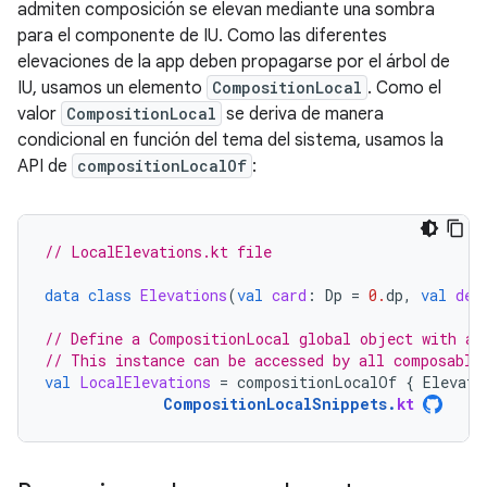
admiten composición se elevan mediante una sombra
para el componente de IU. Como las diferentes
elevaciones de la app deben propagarse por el árbol de
IU, usamos un elemento
CompositionLocal
. Como el
valor
CompositionLocal
se deriva de manera
condicional en función del tema del sistema, usamos la
API de
compositionLocalOf
:
// LocalElevations.kt file
data
class
Elevations
(
val
card
:
Dp
=
0.
dp
,
val
def
// Define a CompositionLocal global object with a 
// This instance can be accessed by all composable
val
LocalElevations
=
compositionLocalOf
{
Elevati
CompositionLocalSnippets
.
kt