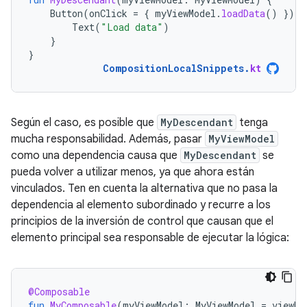
Button
(
onClick
=
{
myViewModel
.
loadData
()
})
{
Text
(
"Load data"
)
}
}
CompositionLocalSnippets
.
kt
Según el caso, es posible que
MyDescendant
tenga
mucha responsabilidad. Además, pasar
MyViewModel
como una dependencia causa que
MyDescendant
se
pueda volver a utilizar menos, ya que ahora están
vinculados. Ten en cuenta la alternativa que no pasa la
dependencia al elemento subordinado y recurre a los
principios de la inversión de control que causan que el
elemento principal sea responsable de ejecutar la lógica:
@Composable
fun
MyComposable
(
myViewModel
:
MyViewModel
=
viewMo