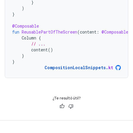
}
)
}
@Composable
fun
ReusablePartOfTheScreen
(
content
:
@Composable
Column
{
// ...
content
()
}
}
CompositionLocalSnippets
.
kt
¿Te resultó útil?