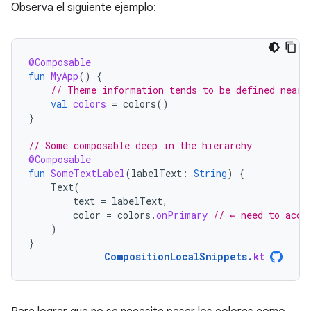
Observa el siguiente ejemplo:
@Composable
fun
MyApp
()
{
// Theme information tends to be defined near 
val
colors
=
colors
()
}
// Some composable deep in the hierarchy
@Composable
fun
SomeTextLabel
(
labelText
:
String
)
{
Text
(
text
=
labelText
,
color
=
colors
.
onPrimary
// ← need to acce
)
}
CompositionLocalSnippets
.
kt