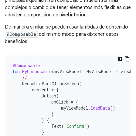
principales que admiten composición suelen ser más
complejos a cambio de tener elementos más flexibles que
admiten composición de nivel inferior.
De manera similar, se pueden usar lambdas de contenido
@Composable
del mismo modo para obtener estos
beneficios:
@Composable
fun
MyComposable
(
myViewModel
:
MyViewModel
=
viewMo
// ...
ReusablePartOfTheScreen
(
content
=
{
Button
(
onClick
=
{
myViewModel
.
loadData
()
}
)
{
Text
(
"Confirm"
)
}