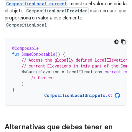
CompositionLocal.current
muestra el valor que brinda
el objeto
CompositionLocalProvider
más cercano que
proporciona un valor a ese elemento
CompositionLocal
:
@Composable
fun
SomeComposable
()
{
// Access the globally defined LocalElevations
// current Elevations in this part of the Comp
MyCard
(
elevation
=
LocalElevations
.
current
.
car
// Content
}
}
CompositionLocalSnippets
.
kt
Alternativas que debes tener en