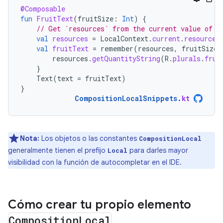
@Composable
fun
FruitText
(
fruitSize
:
Int
)
{
// Get `resources` from the current value of L
val
resources
=
LocalContext
.
current
.
resources
val
fruitText
=
remember
(
resources
,
fruitSize
)
resources
.
getQuantityString
(
R
.
plurals
.
frui
}
Text
(
text
=
fruitText
)
}
CompositionLocalSnippets
.
kt
Nota:
Los objetos o las constantes
CompositionLocal
generalmente tienen el prefijo
para darles mayor
Local
visibilidad con la función de autocompletar en el IDE.
Cómo crear tu propio elemento
Composition
Local