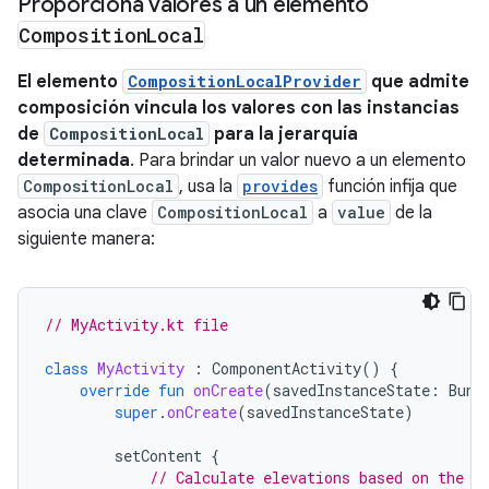
Proporciona valores a un elemento
Composition
Local
El elemento
CompositionLocalProvider
que admite
composición vincula los valores con las instancias
de
CompositionLocal
para la jerarquía
determinada
. Para brindar un valor nuevo a un elemento
CompositionLocal
, usa la
provides
función infija que
asocia una clave
CompositionLocal
a
value
de la
siguiente manera:
// MyActivity.kt file
class
MyActivity
:
ComponentActivity
()
{
override
fun
onCreate
(
savedInstanceState
:
Bund
super
.
onCreate
(
savedInstanceState
)
setContent
{
// Calculate elevations based on the s