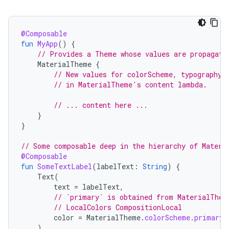
@Composable
fun
MyApp
()
{
// Provides a Theme whose values are propagate
MaterialTheme
{
// New values for colorScheme, typography,
// in MaterialTheme's content lambda.
// ... content here ...
}
}
// Some composable deep in the hierarchy of Materi
@Composable
fun
SomeTextLabel
(
labelText
:
String
)
{
Text
(
text
=
labelText
,
// `primary` is obtained from MaterialThem
// LocalColors CompositionLocal
color
=
MaterialTheme
.
colorScheme
.
primary
)