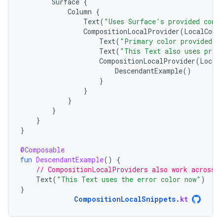
Surface
{
Column
{
Text
(
"Uses Surface's provided cont
CompositionLocalProvider
(
LocalCont
Text
(
"Primary color provided b
Text
(
"This Text also uses prim
CompositionLocalProvider
(
Local
DescendantExample
()
}
}
}
}
}
}
@Composable
fun
DescendantExample
()
{
// CompositionLocalProviders also work across 
Text
(
"This Text uses the error color now"
)
}
CompositionLocalSnippets
.
kt