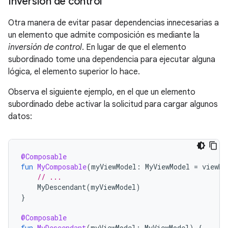
Inversión de control
Otra manera de evitar pasar dependencias innecesarias a
un elemento que admite composición es mediante la
inversión de control
. En lugar de que el elemento
subordinado tome una dependencia para ejecutar alguna
lógica, el elemento superior lo hace.
Observa el siguiente ejemplo, en el que un elemento
subordinado debe activar la solicitud para cargar algunos
datos:
@Composable
fun
MyComposable
(
myViewModel
:
MyViewModel
=
viewMo
// ...
MyDescendant
(
myViewModel
)
}
@Composable
fun
MyDescendant
(
myViewModel
:
MyViewModel
)
{