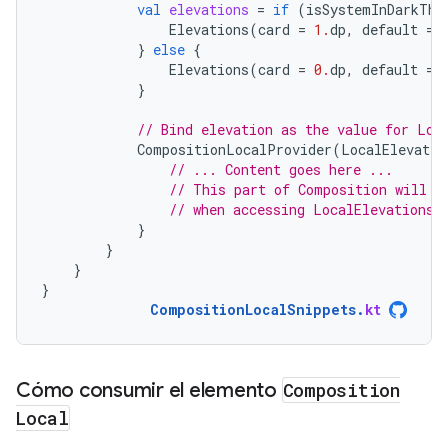
val
elevations
=
if
(
isSystemInDarkThe
Elevations
(
card
=
1.
dp
,
default
=
}
else
{
Elevations
(
card
=
0.
dp
,
default
=
}
// Bind elevation as the value for Loc
CompositionLocalProvider
(
LocalElevatio
// ... Content goes here ...
// This part of Composition will s
// when accessing LocalElevations.
}
}
}
}
CompositionLocalSnippets
.
kt
Cómo consumir el elemento
Composition
Local