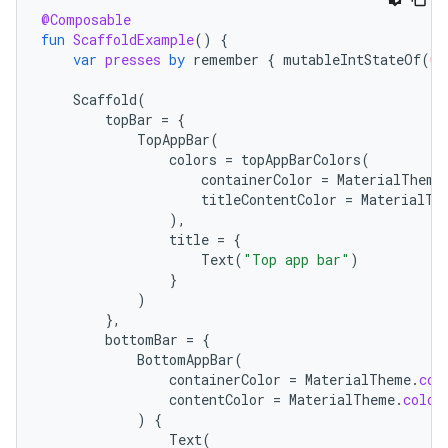
@Composable
fun
ScaffoldExample
()
{
var
presses
by
remember
{
mutableIntStateOf
(
0
)
Scaffold
(
topBar
=
{
TopAppBar
(
colors
=
topAppBarColors
(
containerColor
=
MaterialTheme
titleContentColor
=
MaterialTh
),
title
=
{
Text
(
"Top app bar"
)
}
)
},
bottomBar
=
{
BottomAppBar
(
containerColor
=
MaterialTheme
.
col
contentColor
=
MaterialTheme
.
color
)
{
Text
(