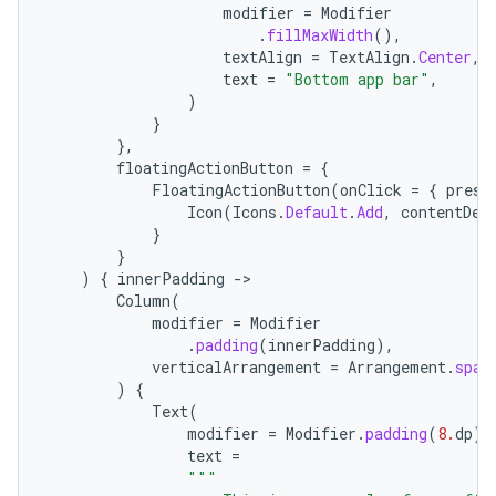
modifier
=
Modifier
.
fillMaxWidth
(),
textAlign
=
TextAlign
.
Center
,
text
=
"Bottom app bar"
,
)
}
},
floatingActionButton
=
{
FloatingActionButton
(
onClick
=
{
press
Icon
(
Icons
.
Default
.
Add
,
contentDes
}
}
)
{
innerPadding
-
Column
(
modifier
=
Modifier
.
padding
(
innerPadding
),
verticalArrangement
=
Arrangement
.
spac
)
{
Text
(
modifier
=
Modifier
.
padding
(
8.
dp
),
text
=
"""