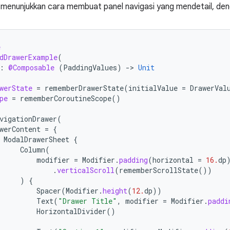
t menunjukkan cara membuat panel navigasi yang mendetail, de
e
dDrawerExample
(
:
@Composable
(
PaddingValues
)
-
>
Unit
werState
=
rememberDrawerState
(
initialValue
=
DrawerVal
pe
=
rememberCoroutineScope
()
vigationDrawer
(
werContent
=
{
ModalDrawerSheet
{
Column
(
modifier
=
Modifier
.
padding
(
horizontal
=
16.
dp
.
verticalScroll
(
rememberScrollState
())
)
{
Spacer
(
Modifier
.
height
(
12.
dp
))
Text
(
"Drawer Title"
,
modifier
=
Modifier
.
paddi
HorizontalDivider
()