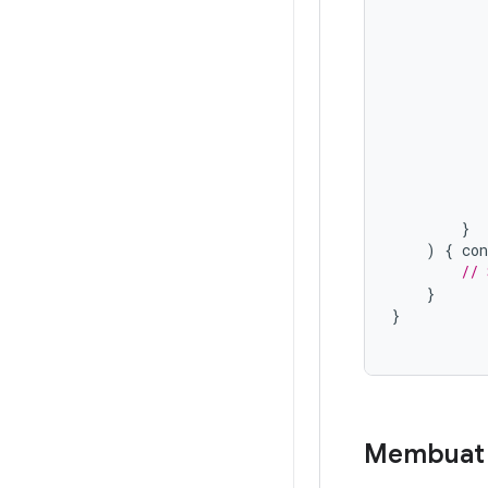
}
)
{
co
// 
}
}
Membuat g