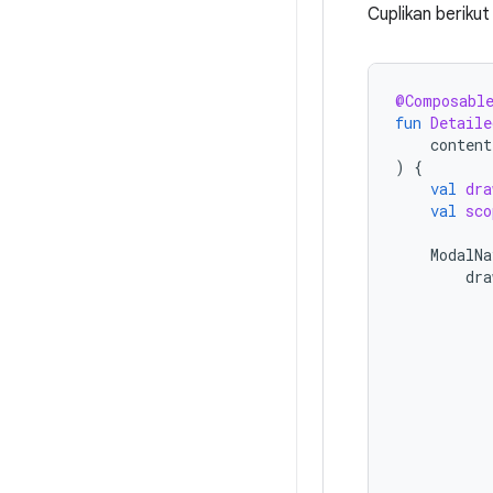
Cuplikan beriku
@Composabl
fun
Detaile
content
)
{
val
dra
val
sco
ModalNa
dra