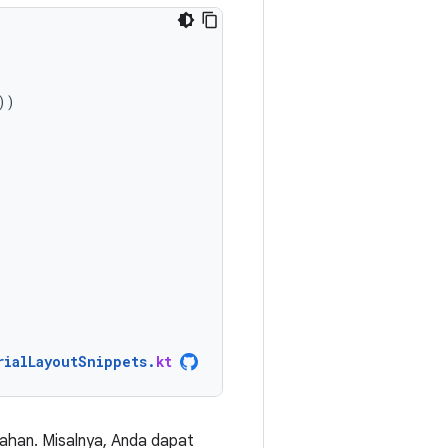
))
rialLayoutSnippets
.
kt
han. Misalnya, Anda dapat