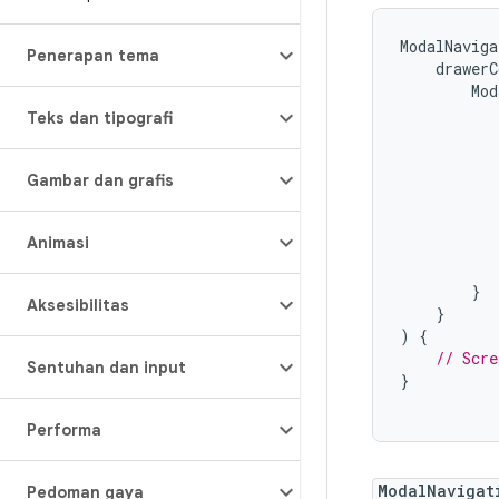
ModalNaviga
Penerapan tema
drawerC
Mod
Teks dan tipografi
Gambar dan grafis
Animasi
}
Aksesibilitas
}
)
{
// Scre
Sentuhan dan input
}
Performa
ModalNavigat
Pedoman gaya