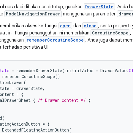
l cara laci dibuka dan ditutup, gunakan
DrawerState
. Anda 
ke
ModalNavigationDrawer
menggunakan parameter
drawe
emberikan akses ke fungsi
open
dan
close
, serta properti
aat ini. Fungsi penangguhan ini memerlukan
CoroutineScope
,
menggunakan
rememberCoroutineScope
. Anda juga dapat mem
 terhadap peristiwa UI.
tate
=
rememberDrawerState
(
initialValue
=
DrawerValue
.
C
rememberCoroutineScope
()
tionDrawer
(
tate
=
drawerState
,
ontent
=
{
alDrawerSheet
{
/* Drawer content */
}
d
(
atingActionButton
=
{
ExtendedFloatingActionButton
(