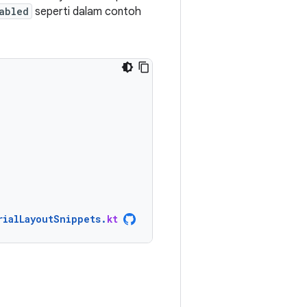
abled
seperti dalam contoh
rialLayoutSnippets
.
kt