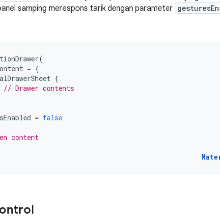
 panel samping merespons tarik dengan parameter
gesturesEn
tionDrawer
(
ontent
=
{
alDrawerSheet
{
// Drawer contents
sEnabled
=
false
en content
Mate
kontrol