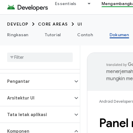
Essentials
Mengembangkan
DEVELOP
CORE AREAS
UI
Ringkasan
Tutorial
Contoh
Dokumen
menerjemahk
mungkin me
Pengantar
Arsitektur UI
Android Developer
Tata letak aplikasi
Panel 
Komponen