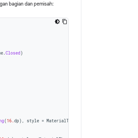
ngan bagian dan pemisah:
ue
.
Closed
)
)
ng
(
16.
dp
),
style
=
MaterialTheme
.
typography
.
titleLarge
)