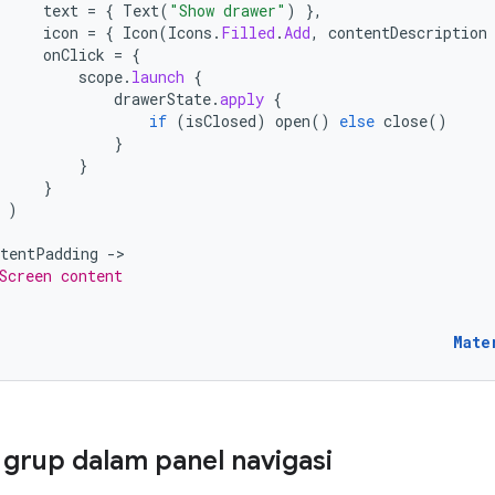
text
=
{
Text
(
"Show drawer"
)
},
icon
=
{
Icon
(
Icons
.
Filled
.
Add
,
contentDescription
onClick
=
{
scope
.
launch
{
drawerState
.
apply
{
if
(
isClosed
)
open
()
else
close
()
}
}
}
)
ntentPadding
-
Screen content
Mate
rup dalam panel navigasi