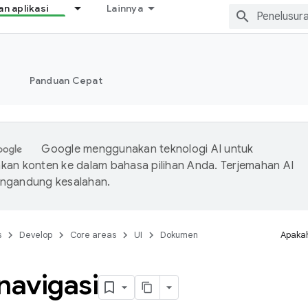
 aplikasi
Lainnya
Panduan Cepat
Google menggunakan teknologi AI untuk
an konten ke dalam bahasa pilihan Anda. Terjemahan AI
ngandung kesalahan.
s
Develop
Core areas
UI
Dokumen
Apakah
navigasi