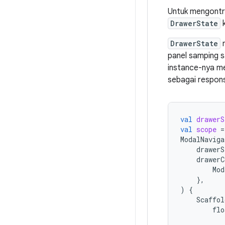
Untuk mengontro
DrawerState
DrawerState
m
panel samping s
instance-nya 
sebagai respons
val
drawerS
val
scope
=
ModalNaviga
drawerS
drawerC
Mod
},
)
{
Scaffol
flo