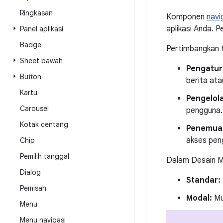
Ringkasan
Komponen
navi
aplikasi Anda.
Panel aplikasi
Badge
Pertimbangkan 
Sheet bawah
Pengatur
Button
berita ata
Kartu
Pengelol
Carousel
pengguna.
Kotak centang
Penemuan
akses pen
Chip
Pemilih tanggal
Dalam Desain Mat
Dialog
Standar:
Pemisah
Modal:
Mun
Menu
Menu navigasi