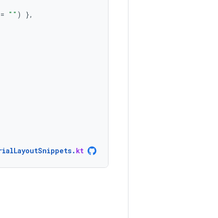
=
""
)
},
rialLayoutSnippets
.
kt