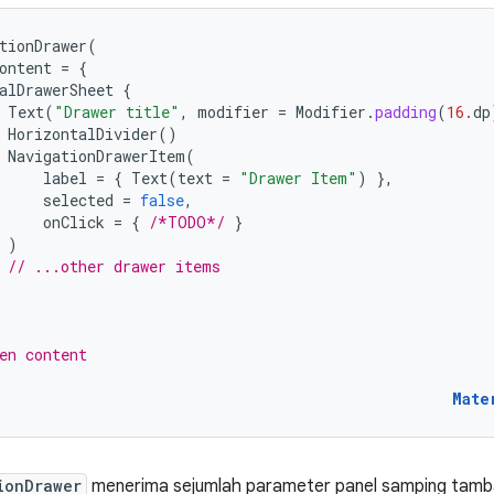
tionDrawer
(
ontent
=
{
alDrawerSheet
{
Text
(
"Drawer title"
,
modifier
=
Modifier
.
padding
(
16.
dp
HorizontalDivider
()
NavigationDrawerItem
(
label
=
{
Text
(
text
=
"Drawer Item"
)
},
selected
=
false
,
onClick
=
{
/*TODO*/
}
)
// ...other drawer items
en content
Mate
ionDrawer
menerima sejumlah parameter panel samping tamba