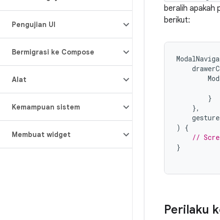
beralih apakah
berikut:
Pengujian UI
Bermigrasi ke Compose
ModalNaviga
drawerC
Mod
Alat
}
Kemampuan sistem
},
gesture
)
{
Membuat widget
// Scre
}
Perilaku 