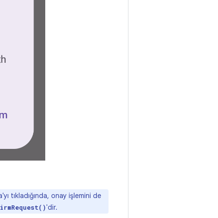
'yı tıkladığında, onay işlemini de
'dir.
irmRequest()