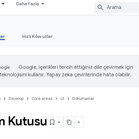
Daha fazla
ar
Hızlı Kılavuzlar
Google, içerikleri tercih ettiğiniz dile çevirmek için
eknolojisini kullanır. Yapay zeka çevirilerinde hata olabilir.
s
Develop
Core areas
UI
Dokümanlar
im Kutusu