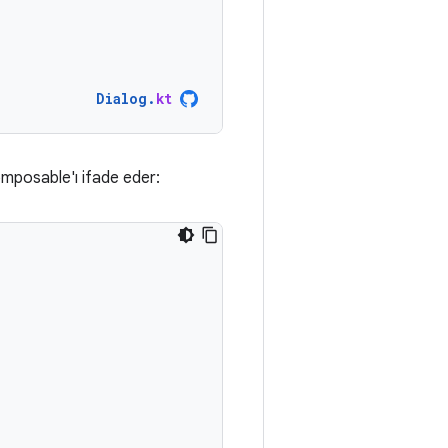
Dialog
.
kt
omposable'ı ifade eder: