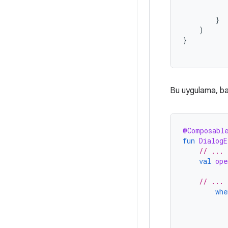
}
)
}
Bu uygulama, bağ
@Composabl
fun
DialogE
// ...
val
ope
// ...
whe