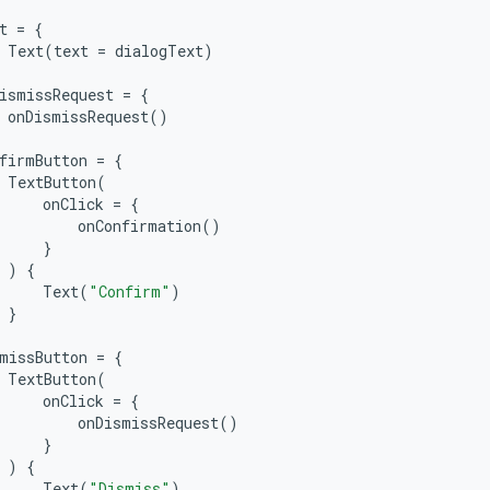
t
=
{
Text
(
text
=
dialogText
)
ismissRequest
=
{
onDismissRequest
()
firmButton
=
{
TextButton
(
onClick
=
{
onConfirmation
()
}
)
{
Text
(
"Confirm"
)
}
missButton
=
{
TextButton
(
onClick
=
{
onDismissRequest
()
}
)
{
Text
(
"Dismiss"
)