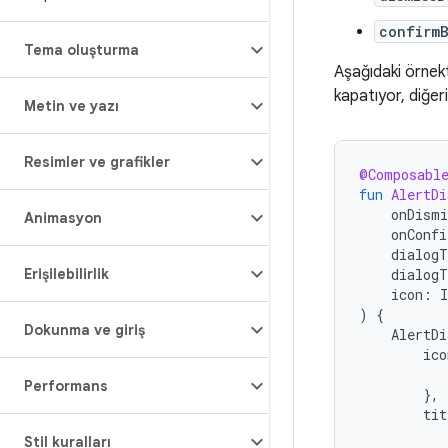
confirm
Tema oluşturma
Aşağıdaki örnekt
kapatıyor, diğeri
Metin ve yazı
Resimler ve grafikler
@Composabl
fun
AlertDi
onDismi
Animasyon
onConfi
dialogT
dialogT
Erişilebilirlik
icon
:
)
{
Dokunma ve giriş
AlertDi
ico
Performans
},
tit
Stil kuralları