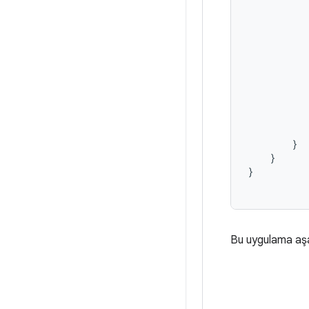
}
}
}
Bu uygulama aşa