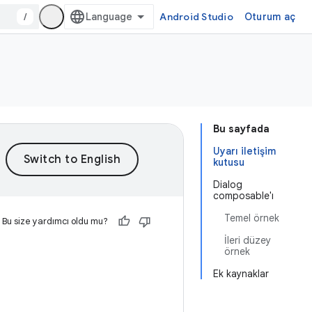
/
Android Studio
Oturum aç
Bu sayfada
Uyarı iletişim
kutusu
Dialog
composable'ı
Temel örnek
Bu size yardımcı oldu mu?
İleri düzey
örnek
Ek kaynaklar