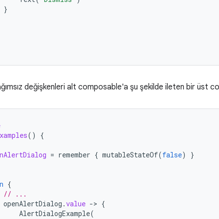
}
ımsız değişkenleri alt composable'a şu şekilde ileten bir üst c
e
xamples
()
{
nAlertDialog
=
remember
{
mutableStateOf
(
false
)
}
n
{
// ...
openAlertDialog
.
value
-
>
{
AlertDialogExample
(