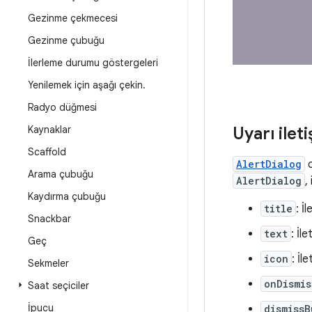
Gezinme çekmecesi
Gezinme çubuğu
İlerleme durumu göstergeleri
Yenilemek için aşağı çekin
.
Radyo düğmesi
Uyarı ilet
Kaynaklar
Scaffold
AlertDialog
c
Arama çubuğu
AlertDialog
,
Kaydırma çubuğu
title
: İ
Snackbar
text
: İl
Geç
icon
: İl
Sekmeler
onDismis
Saat seçiciler
İpucu
dismissB