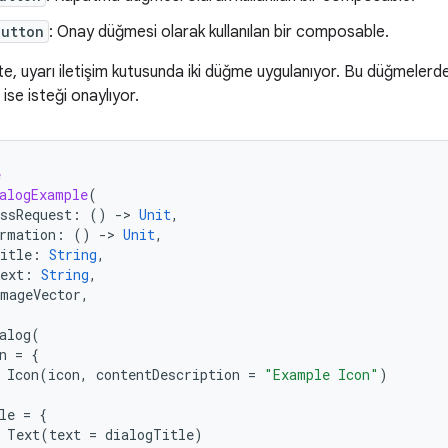
Button
: Onay düğmesi olarak kullanılan bir composable.
e, uyarı iletişim kutusunda iki düğme uygulanıyor. Bu düğmelerden
 ise isteği onaylıyor.
e
alogExample
(
ssRequest
:
()
-
>
Unit
,
rmation
:
()
-
>
Unit
,
itle
:
String
,
ext
:
String
,
ImageVector
,
alog
(
n
=
{
Icon
(
icon
,
contentDescription
=
"Example Icon"
)
le
=
{
Text
(
text
=
dialogTitle
)