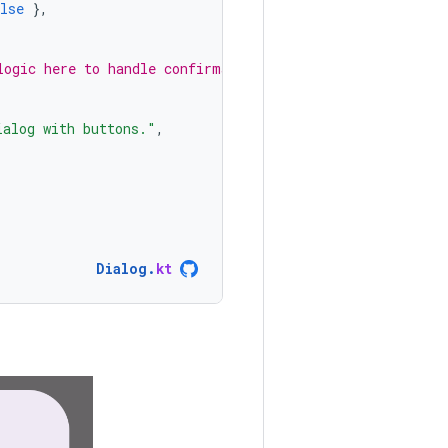
lse
},
logic here to handle confirmation.
ialog with buttons."
,
Dialog
.
kt