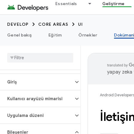
Essentials
Geliştirme
DEVELOP
CORE AREAS
UI
Genel bakış
Eğitim
Örnekler
Dokümanl
yapay zeka t
Giriş
Android Developer
Kullanıcı arayüzü mimarisi
İletiş
Uygulama düzeni
Bileşenler