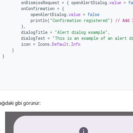
onDismissRequest
=
{
openAlertDialog
.
value
=
fa
onConfirmation
=
{
openAlertDialog
.
value
=
false
println
(
"Confirmation registered"
)
// Add 
},
dialogTitle
=
"Alert dialog example"
,
dialogText
=
"This is an example of an alert d
icon
=
Icons
.
Default
.
Info
)
}
ğıdaki gibi görünür: