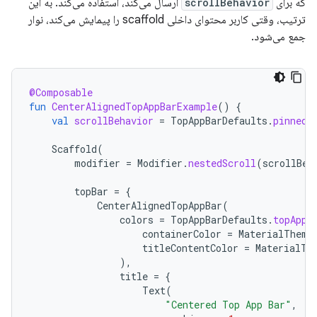
که برای
scrollBehavior
ارسال می‌کند، استفاده می‌کند. به این
ترتیب، وقتی کاربر محتوای داخلی scaffold را پیمایش می‌کند، نوار
جمع می‌شود.
@Composable
fun
CenterAlignedTopAppBarExample
()
{
val
scrollBehavior
=
TopAppBarDefaults
.
pinnedS
Scaffold
(
modifier
=
Modifier
.
nestedScroll
(
scrollBeh
topBar
=
{
CenterAlignedTopAppBar
(
colors
=
TopAppBarDefaults
.
topAppB
containerColor
=
MaterialTheme
titleContentColor
=
MaterialTh
),
title
=
{
Text
(
"Centered Top App Bar"
,