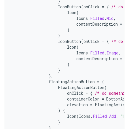
}
IconButton
(
onClick
=
{
/* do s
Icon
(
Icons
.
Filled
.
Mic
,
contentDescription
=
"
)
}
IconButton
(
onClick
=
{
/* do s
Icon
(
Icons
.
Filled
.
Image
,
contentDescription
=
"
)
}
},
floatingActionButton
=
{
FloatingActionButton
(
onClick
=
{
/* do somethin
containerColor
=
BottomApp
elevation
=
FloatingAction
)
{
Icon
(
Icons
.
Filled
.
Add
,
"Lo
}
}