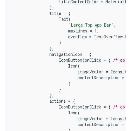
titleContentColor
=
MaterialTh
),
title
=
{
Text
(
"Large Top App Bar"
,
maxLines
=
1
,
overflow
=
TextOverflow
.
El
)
},
navigationIcon
=
{
IconButton
(
onClick
=
{
/* do s
Icon
(
imageVector
=
Icons
.
Au
contentDescription
=
"
)
}
},
actions
=
{
IconButton
(
onClick
=
{
/* do s
Icon
(
imageVector
=
Icons
.
Fi
contentDescription
=
"
)