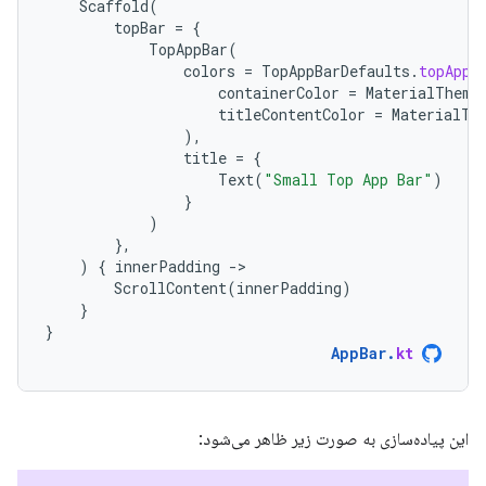
Scaffold
(
topBar
=
{
TopAppBar
(
colors
=
TopAppBarDefaults
.
topAppB
containerColor
=
MaterialTheme
titleContentColor
=
MaterialTh
),
title
=
{
Text
(
"Small Top App Bar"
)
}
)
},
)
{
innerPadding
-
ScrollContent
(
innerPadding
)
}
}
AppBar
.
kt
این پیاده‌سازی به صورت زیر ظاهر می‌شود: