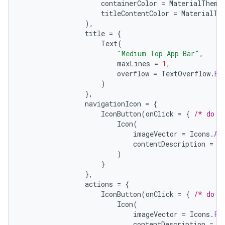
containerColor
=
MaterialTheme
titleContentColor
=
MaterialTh
),
title
=
{
Text
(
"Medium Top App Bar"
,
maxLines
=
1
,
overflow
=
TextOverflow
.
El
)
},
navigationIcon
=
{
IconButton
(
onClick
=
{
/* do s
Icon
(
imageVector
=
Icons
.
Au
contentDescription
=
"
)
}
},
actions
=
{
IconButton
(
onClick
=
{
/* do s
Icon
(
imageVector
=
Icons
.
Fi
contentDescription
=
"