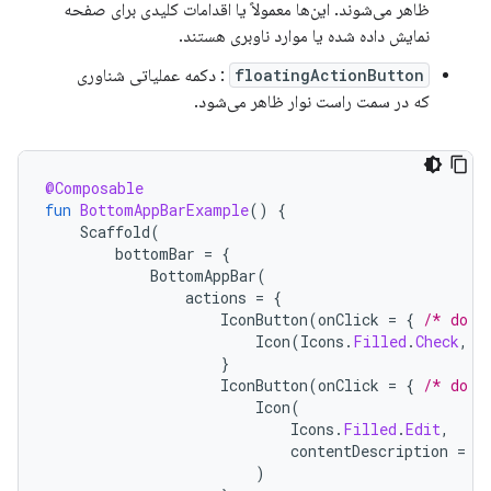
ظاهر می‌شوند. این‌ها معمولاً یا اقدامات کلیدی برای صفحه
نمایش داده شده یا موارد ناوبری هستند.
floatingActionButton
: دکمه عملیاتی شناوری
که در سمت راست نوار ظاهر می‌شود.
@Composable
fun
BottomAppBarExample
()
{
Scaffold
(
bottomBar
=
{
BottomAppBar
(
actions
=
{
IconButton
(
onClick
=
{
/* do s
Icon
(
Icons
.
Filled
.
Check
,
c
}
IconButton
(
onClick
=
{
/* do s
Icon
(
Icons
.
Filled
.
Edit
,
contentDescription
=
"
)