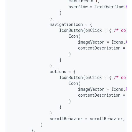
maxLines
=
1
,
overflow
=
TextOverflow
.
El
)
},
navigationIcon
=
{
IconButton
(
onClick
=
{
/* do s
Icon
(
imageVector
=
Icons
.
Au
contentDescription
=
"
)
}
},
actions
=
{
IconButton
(
onClick
=
{
/* do s
Icon
(
imageVector
=
Icons
.
Fi
contentDescription
=
"
)
}
},
scrollBehavior
=
scrollBehavior
,
)
},