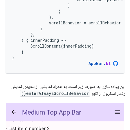
)
}
},
scrollBehavior
=
scrollBehavior
)
},
)
{
innerPadding
-
ScrollContent
(
innerPadding
)
}
}
AppBar
.
kt
این پیاده‌سازی به صورت زیر است، به همراه نمایشی از نحوه‌ی نمایش
رفتار اسکرول از تابع
enterAlwaysScrollBehavior()
: