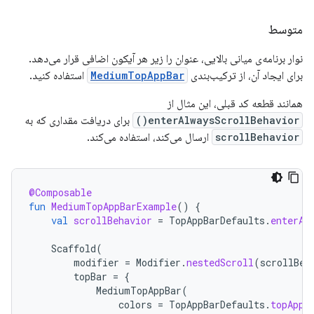
متوسط
نوار برنامه‌ی میانی بالایی، عنوان را زیر هر آیکون اضافی قرار می‌دهد.
برای ایجاد آن، از ترکیب‌بندی
MediumTopAppBar
استفاده کنید.
همانند قطعه کد قبلی، این مثال از
enterAlwaysScrollBehavior()
برای دریافت مقداری که به
scrollBehavior
ارسال می‌کند، استفاده می‌کند.
@Composable
fun
MediumTopAppBarExample
()
{
val
scrollBehavior
=
TopAppBarDefaults
.
enterAl
Scaffold
(
modifier
=
Modifier
.
nestedScroll
(
scrollBeh
topBar
=
{
MediumTopAppBar
(
colors
=
TopAppBarDefaults
.
topAppB