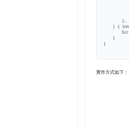
},
)
{
in
Scr
}
}
實作方式如下：