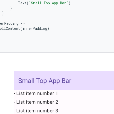
Text
(
"Small Top App Bar"
)
}
)
nerPadding
-
ollContent
(
innerPadding
)