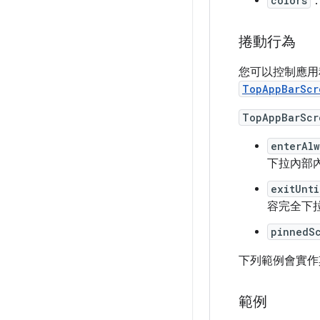
colors
捲動行為
您可以控制應用程
TopAppBarScr
TopAppBarScr
enterAl
下拉內部
exitUnti
容完全下
pinnedS
下列範例會實作
範例