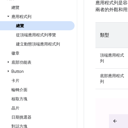
應用程式列是容
總覽
兩者的外觀和用
應用程式列
總覽
從頂端應用程式列導覽
類型
建立動態頂端應用程式列
徽章
頂端應用程式
列
底部功能表
Button
底部應用程式
卡片
列
輪轉介面
核取方塊
晶片
日期挑選器
對話方塊