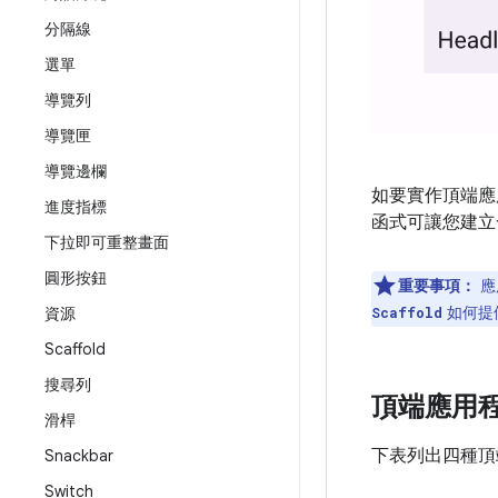
分隔線
選單
導覽列
導覽匣
導覽邊欄
如要實作頂端應
進度指標
函式可讓您建立一
下拉即可重整畫面
圓形按鈕
重要事項：
應
如何提
資源
Scaffold
Scaffold
搜尋列
頂端應用
滑桿
下表列出四種頂
Snackbar
Switch