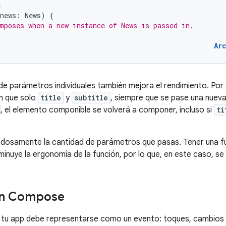
e
news
:
News
)
{
mposes when a new instance of News is passed in.
Ar
 de parámetros individuales también mejora el rendimiento. Por 
n que solo
title
y
subtitle
, siempre que se pase una nueva
, el elemento componible se volverá a componer, incluso si
ti
adosamente la cantidad de parámetros que pasas. Tener una 
inuye la ergonomía de la función, por lo que, en este caso, se
en Compose
 tu app debe representarse como un evento: toques, cambios 