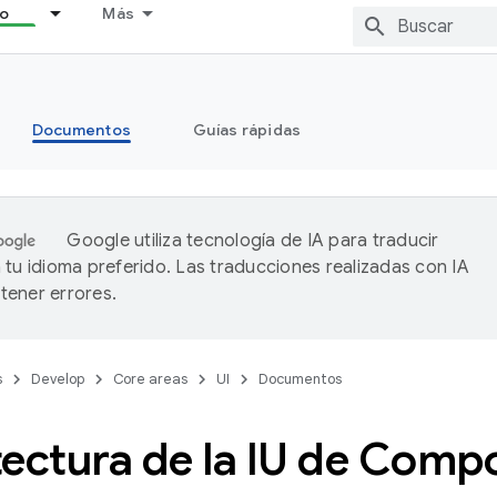
lo
Más
Documentos
Guías rápidas
Google utiliza tecnología de IA para traducir
 tu idioma preferido. Las traducciones realizadas con IA
ener errores.
s
Develop
Core areas
UI
Documentos
tectura de la IU de Comp