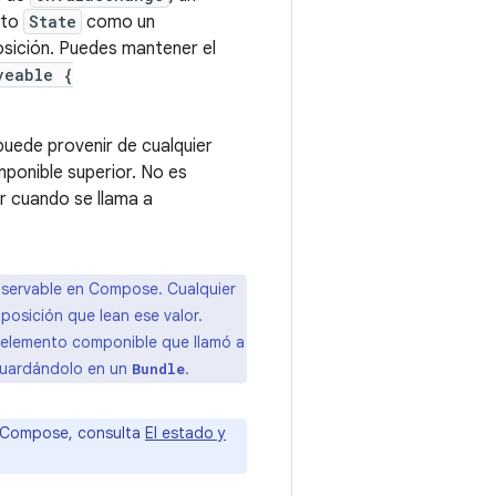
eto
State
como un
osición. Puedes mantener el
veable {
 puede provenir de cualquier
ponible superior. No es
or cuando se llama a
bservable en Compose. Cualquier
osición que lean ese valor.
l elemento componible que llamó a
guardándolo en un
.
Bundle
n Compose, consulta
El estado y