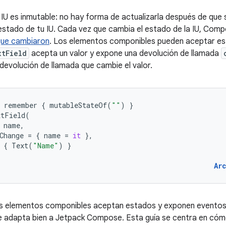
IU es inmutable: no hay forma de actualizarla después de que s
 estado de tu IU. Cada vez que cambia el estado de la IU, Com
 que cambiaron
. Los elementos componibles pueden aceptar es
xtField
acepta un valor y expone una devolución de llamada
devolución de llamada que cambie el valor.
remember
{
mutableStateOf
(
""
)
}
xtField
(
name
,
Change
=
{
name
=
it
},
{
Text
(
"Name"
)
}
Ar
s elementos componibles aceptan estados y exponen eventos, 
se adapta bien a Jetpack Compose. Esta guía se centra en cóm