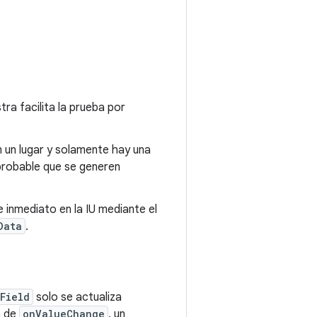
tra facilita la prueba por
n un lugar y solamente hay una
probable que se generen
 inmediato en la IU mediante el
Data
.
Field
solo se actualiza
a de
onValueChange
, un