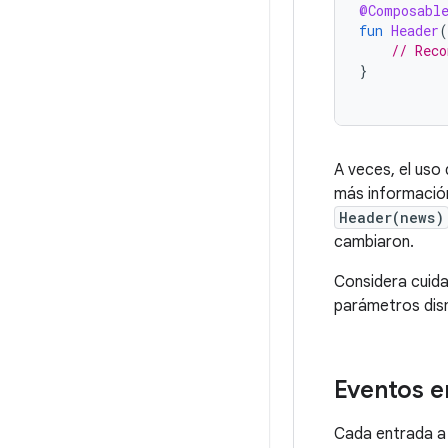
@Composabl
fun
Header
(
// Reco
}
A veces, el uso
más informació
Header(news)
cambiaron.
Considera cuid
parámetros dism
Eventos 
Cada entrada a