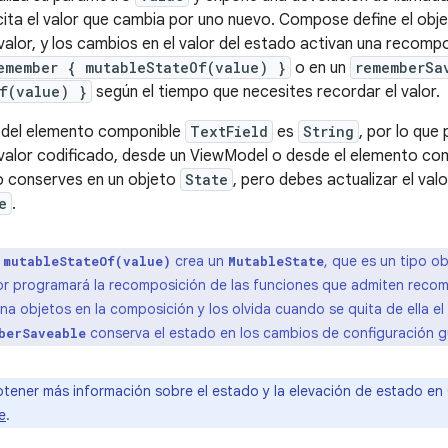
cita el valor que cambia por uno nuevo. Compose define el obj
alor, y los cambios en el valor del estado activan una recomp
emember { mutableStateOf(value) }
o en un
rememberSa
f(value) }
según el tiempo que necesites recordar el valor.
or del elemento componible
TextField
es
String
, por lo que
 valor codificado, desde un ViewModel o desde el elemento com
o conserves en un objeto
State
, pero debes actualizar el val
e
.
crea un
, que es un tipo o
mutableStateOf(value)
MutableState
or programará la recomposición de las funciones que admiten recomp
a objetos en la composición y los olvida cuando se quita de ella e
conserva el estado en los cambios de configuración 
berSaveable
tener más información sobre el estado y la elevación de estado e
e
.