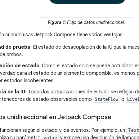
Figura 1:
Flujo de datos unidireccional.
ón cuando usas Jetpack Compose tiene varias ventajas:
d de prueba
: El estado de desacoplación de la IU que la mues
de ambos.
ación de estado
: Como el estado solo se puede actualizar e
 verdad para el estado de un elemento componible, es menos 
or estados incoherentes.
a de la IU:
Todas las actualizaciones de estado se reflejan de
ntenedores de estado observables como
StateFlow
o
Live
tos unidireccional en Jetpack Compose
funcionan según el estado y los eventos. Por ejemplo, un
Text
aliza su parámetro
value
y expone una devolución de llamad