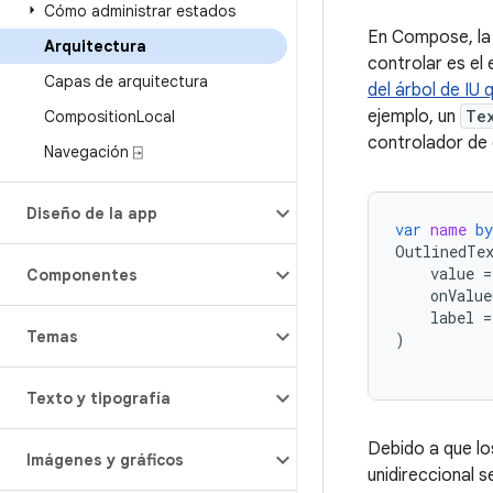
Cómo administrar estados
En Compose, la 
Arquitectura
controlar es el
Capas de arquitectura
del árbol de IU
ejemplo, un
Te
Composition
Local
controlador de 
Navegación ⍈
Diseño de la app
var
name
by
OutlinedTe
value
=
Componentes
onValue
label
=
Temas
)
Texto y tipografía
Debido a que lo
Imágenes y gráficos
unidireccional 