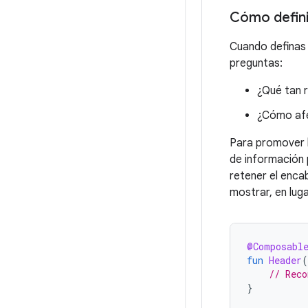
Cómo defin
Cuando definas 
preguntas:
¿Qué tan r
¿Cómo afe
Para promover l
de información 
retener el enca
mostrar, en luga
@Composabl
fun
Header
(
// Reco
}