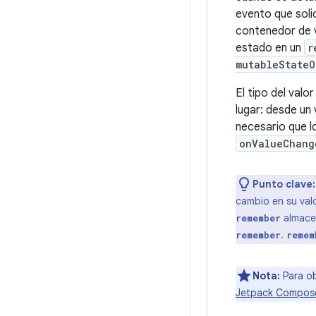
evento que soli
contenedor de v
estado en un
r
mutableStateO
El tipo del val
lugar: desde un
necesario que l
onValueChang
Punto clave:
cambio en su val
almacen
remember
.
remember
remem
Nota:
Para ob
Jetpack Compos