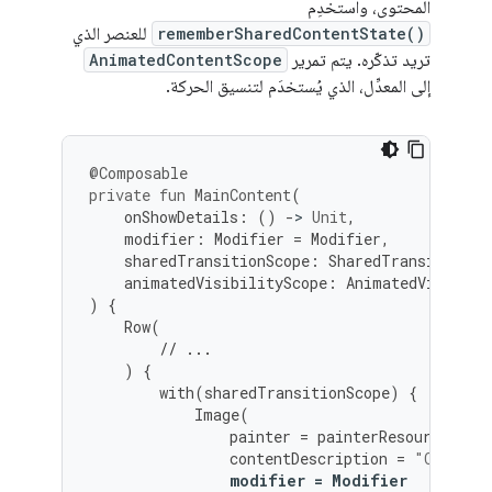
المحتوى، واستخدِم
rememberSharedContentState()
للعنصر الذي
تريد تذكّره. يتم تمرير
AnimatedContentScope
إلى المعدِّل، الذي يُستخدَم لتنسيق الحركة.
@Composable
private
fun
MainContent
(
onShowDetails
:
()
-
>
Unit
,
modifier
:
Modifier
=
Modifier
,
sharedTransitionScope
:
SharedTransitionSc
animatedVisibilityScope
:
AnimatedVisibili
)
{
Row
(
// ...
)
{
with
(
sharedTransitionScope
)
{
Image
(
painter
=
painterResource
(
id
contentDescription
=
"Cupcake
modifier
=
Modifier