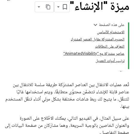
ميزة "الإنشاء"
على هذه الصفحة
الاستخدام الأساسي
الحدود المشتركة مقابل العنصر المشترك
التعرّف على النطاقات
عناصر مشترَكة مع "AnimatedVisibility"
ترتيب أدوات التعديل
تُعد عمليات الانتقال بين العناصر المشترَكة طريقة سلسة للانتقال بين
عناصر قابلة للإنشاء تتضمّن محتوًى متطابقًا. ويتم استخدامها غالبًا
للتنقّل، ما يتيح لك ربط شاشات مختلفة بشكل مرئي أثناء تنقّل المستخدم
بينها.
على سبيل المثال، في الفيديو التالي، يمكنك الاطّلاع على الصورة
والعنوان الخاصين بالوجبة السريعة، وهما مشارَكان من صفحة البيانات إلى
صفحة التفاصيل.