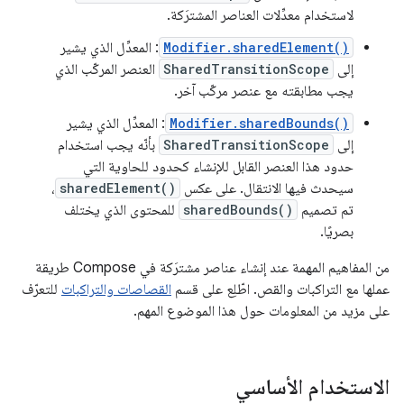
لاستخدام معدِّلات العناصر المشترَكة.
Modifier.sharedElement()
: المعدِّل الذي يشير
إلى
SharedTransitionScope
العنصر المركّب الذي
يجب مطابقته مع عنصر مركّب آخر.
Modifier.sharedBounds()
: المعدِّل الذي يشير
إلى
SharedTransitionScope
بأنّه يجب استخدام
حدود هذا العنصر القابل للإنشاء كحدود للحاوية التي
سيحدث فيها الانتقال. على عكس
sharedElement()
،
تم تصميم
sharedBounds()
للمحتوى الذي يختلف
بصريًا.
من المفاهيم المهمة عند إنشاء عناصر مشترَكة في Compose طريقة
عملها مع التراكبات والقص. اطّلِع على قسم
القصاصات والتراكبات
للتعرّف
على مزيد من المعلومات حول هذا الموضوع المهم.
الاستخدام الأساسي