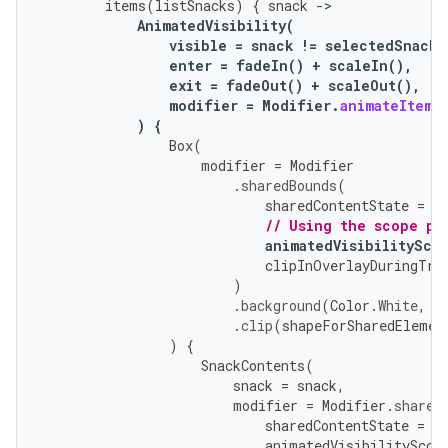
items
(
listSnacks
)
{
snack
-
AnimatedVisibility
(
visible
=
snack
!=
selectedSnack
,
enter
=
fadeIn
()
+
scaleIn
(),
exit
=
fadeOut
()
+
scaleOut
(),
modifier
=
Modifier
.
animateItem
(
)
{
Box
(
modifier
=
Modifier
.
sharedBounds
(
sharedContentState
=
r
// Using the scope pr
animatedVisibilitySco
clipInOverlayDuringTra
)
.
background
(
Color
.
White
,
s
.
clip
(
shapeForSharedElemen
)
{
SnackContents
(
snack
=
snack
,
modifier
=
Modifier
.
shared
sharedContentState
=
r
animatedVisibilityScop