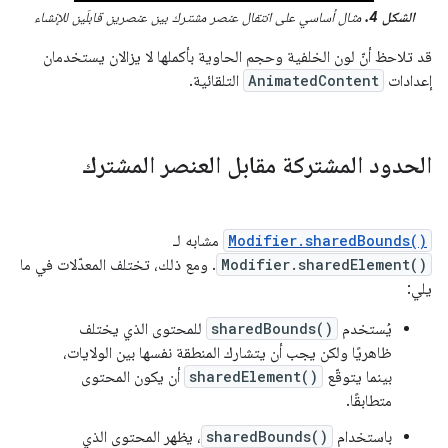
الشكل 4.
مثال أساسي على انتقال عنصر مشترك بين عنصرين قابلَين للإنشاء
قد تلاحظ أنّ لون الخلفية وحجم الحاوية بأكملها لا يزالان يستخدمان
إعدادات
AnimatedContent
التلقائية.
الحدود المشتركة مقابل العنصر المشترك
Modifier.sharedBounds()
مشابه لـ
Modifier.sharedElement()
. ومع ذلك، تختلف المعدّلات في ما
يلي:
يُستخدم
sharedBounds()
للمحتوى الذي يختلف
ظاهريًا ولكن يجب أن يتشارك المنطقة نفسها بين الولايات،
بينما يتوقّع
sharedElement()
أن يكون المحتوى
متطابقًا.
باستخدام
sharedBounds()
، يظهر المحتوى الذي