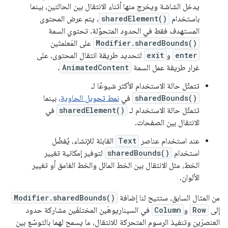
يدخل الشاشة ويخرج منها أثناء الانتقال بين الحالتين، بينما
باستخدام
sharedElement()
، يتم عرض المحتوى
المستهدف فقط في الحدود المتحوّلة. تحتوي السمة
Modifier.sharedBounds()
على المَعلمتَين
enter
و
exit
لتحديد طريقة انتقال المحتوى، على
غرار طريقة عمل السمة
AnimatedContent
.
تتمثّل حالة الاستخدام الأكثر شيوعًا لـ
sharedBounds()
في
نمط تحويل الحاوية
، بينما
تتمثّل حالة الاستخدام لـ
sharedElement()
في
الانتقال بين الصفحات.
عند استخدام عناصر
Text
القابلة للإنشاء، يُفضّل
استخدام
sharedBounds()
لتوفير إمكانية تغيير
الخط، مثل الانتقال بين الخط المائل والخط الغامق أو تغيير
الألوان.
من المثال السابق، ستتيح لنا إضافة
Modifier.sharedBounds()
إلى
Row
و
Column
في السيناريوهَين المختلفَين مشاركة حدود
العنصرَين وتنفيذ الرسوم المتحركة للانتقال، ما يسمح لهما بالتوسّع بين