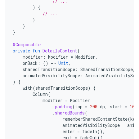
// ...
)
{
// ...
}
}
}
@Composable
private
fun
DetailsContent
(
modifier
:
Modifier
=
Modifier
,
onBack
:
()
-
>
Unit
,
sharedTransitionScope
:
SharedTransitionScope
,
animatedVisibilityScope
:
AnimatedVisibilitySco
)
{
with
(
sharedTransitionScope
)
{
Column
(
modifier
=
Modifier
.
padding
(
top
=
200.
dp
,
start
=
16.
.
sharedBounds
(
rememberSharedContentState
(
key
animatedVisibilityScope
=
anim
enter
=
fadeIn
(),
exit
=
fadeOut
(),