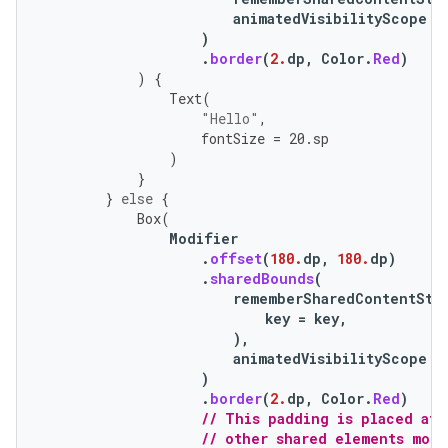
animatedVisibilityScope
=
)
.
border
(
2.
dp
,
Color
.
Red
)
)
{
Text
(
"Hello"
,
fontSize
=
20.
sp
)
}
}
else
{
Box
(
Modifier
.
offset
(
180.
dp
,
180.
dp
)
.
sharedBounds
(
rememberSharedContentSta
key
=
key
,
),
animatedVisibilityScope
=
)
.
border
(
2.
dp
,
Color
.
Red
)
// This padding is placed aft
// other shared elements modi