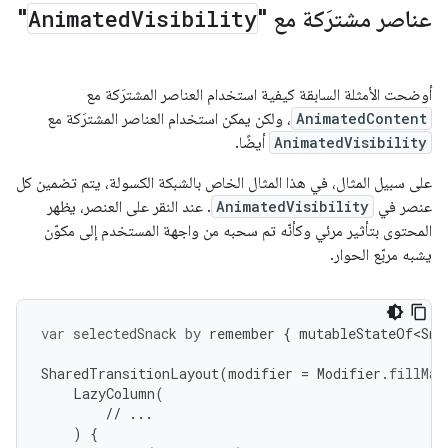
عناصر مشترَكة مع "
Visibility
Animated
"
أوضحت الأمثلة السابقة كيفية استخدام العناصر المشترَكة مع
AnimatedContent
، ولكن يمكن استخدام العناصر المشترَكة مع
AnimatedVisibility
أيضًا.
على سبيل المثال، في هذا المثال الخاص بالشبكة الكسولة، يتم تضمين كل
عنصر في
AnimatedVisibility
. عند النقر على العنصر، يظهر
المحتوى بتأثير مرئي وكأنّه تم سحبه من واجهة المستخدم إلى مكوّن
يشبه مربّع الحوار.
var
selectedSnack
by
remember
{
mutableStateOf<Sna
SharedTransitionLayout
(
modifier
=
Modifier
.
fillMax
LazyColumn
(
// ...
)
{