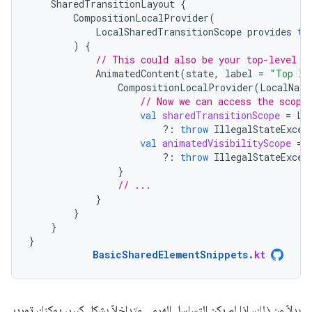
SharedTransitionLayout
{
CompositionLocalProvider
(
LocalSharedTransitionScope
provides
th
)
{
// This could also be your top-level N
AnimatedContent
(
state
,
label
=
"Top le
CompositionLocalProvider
(
LocalNavA
// Now we can access the scope
val
sharedTransitionScope
=
Lo
?:
throw
IllegalStateExcep
val
animatedVisibilityScope
=
?:
throw
IllegalStateExcep
}
// ...
}
}
}
}
BasicSharedElementSnippets
.
kt
بدلاً من ذلك، إذا لم يكن التسلسل الهرمي متداخلاً بشكل كبير، يمكنك تمرير