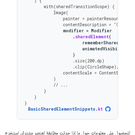
)
{
with
(
sharedTransitionScope
)
{
Image
(
painter
=
painterResource
(
id
contentDescription
=
"Cupcake
modifier
=
Modifier
.
sharedElement
(
rememberSharedConten
animatedVisibilitySc
)
.
size
(
200.
dp
)
.
clip
(
CircleShape
),
contentScale
=
ContentScale
.
C
)
// ...
}
}
}
BasicSharedElementSnippets
.
kt
للحصول على معلومات حول ما إذا حدثت مطابقة لعنصر مشترك، استخرِج