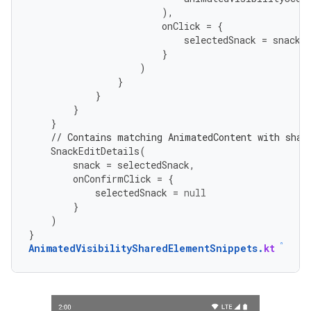
),
onClick
=
{
selectedSnack
=
snack
}
)
}
}
}
}
// Contains matching AnimatedContent with shar
SnackEditDetails
(
snack
=
selectedSnack
,
onConfirmClick
=
{
selectedSnack
=
null
}
)
}
AnimatedVisibilitySharedElementSnippets
.
kt