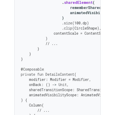
.
sharedElement
(
rememberSharedConten
animatedVisibilitySc
)
.
size
(
100.
dp
)
.
clip
(
CircleShape
),
contentScale
=
ContentScale
.
C
)
// ...
}
}
}
@Composable
private
fun
DetailsContent
(
modifier
:
Modifier
=
Modifier
,
onBack
:
()
-
>
Unit
,
sharedTransitionScope
:
SharedTransitionSc
animatedVisibilityScope
:
AnimatedVisibili
)
{
Column
(
// ...