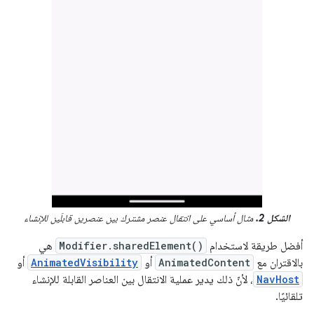
الشكل 2.
مثال أساسي على انتقال عنصر مشترك بين عنصرين قابلَين للإنشاء
أفضل طريقة لاستخدام
Modifier.sharedElement()
هي
بالاقتران مع
AnimatedContent
أو
AnimatedVisibility
أو
NavHost
، لأنّ ذلك يدير عملية الانتقال بين العناصر القابلة للإنشاء
تلقائيًا.