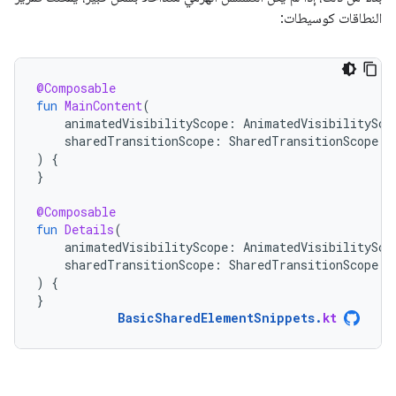
النطاقات كوسيطات:
@Composable
fun
MainContent
(
animatedVisibilityScope
:
AnimatedVisibilitySco
sharedTransitionScope
:
SharedTransitionScope
)
{
}
@Composable
fun
Details
(
animatedVisibilityScope
:
AnimatedVisibilitySco
sharedTransitionScope
:
SharedTransitionScope
)
{
}
BasicSharedElementSnippets
.
kt