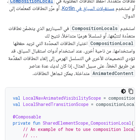
نطاقات متعددة، احفظ النطاقات المطلوبة في
CompositionLocal
،
أو استخدِم
مستقبِلات السياق في Kotlin
، أو مرِّر النطاقات كمعلَمات إلى
الدوال.
استخدِم
CompositionLocals
في السيناريو الذي يتضمّن نطاقات
متعدّدة لتتبُّعها، أو تسلسلاً هرميًا متداخلاً. تتيح لك
CompositionLocal
اختيار النطاقات المحدّدة التي تريد حفظها
واستخدامها. من ناحية أخرى، عند استخدام أدوات استقبال السياق، قد
تؤدي التصميمات الأخرى في التسلسل الهرمي إلى إلغاء النطاقات المقدَّمة
عن طريق الخطأ. على سبيل المثال، إذا كان لديك عدة عناصر
AnimatedContent
متداخلة، يمكن تجاهل النطاقات.
val
LocalNavAnimatedVisibilityScope
=
compositionL
val
LocalSharedTransitionScope
=
compositionLocalO
@Composable
private
fun
SharedElementScope_CompositionLocal
()
// An example of how to use composition locals
// ...