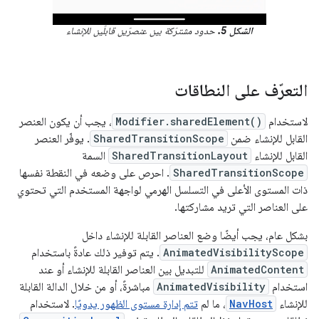
الشكل 5.
حدود مشترَكة بين عنصرَين قابلَين للإنشاء
التعرّف على النطاقات
لاستخدام
Modifier.sharedElement()
، يجب أن يكون العنصر
القابل للإنشاء ضمن
SharedTransitionScope
. يوفّر العنصر
القابل للإنشاء
SharedTransitionLayout
السمة
SharedTransitionScope
. احرص على وضعه في النقطة نفسها
ذات المستوى الأعلى في التسلسل الهرمي لواجهة المستخدم التي تحتوي
على العناصر التي تريد مشاركتها.
بشكل عام، يجب أيضًا وضع العناصر القابلة للإنشاء داخل
AnimatedVisibilityScope
. يتم توفير ذلك عادةً باستخدام
AnimatedContent
للتبديل بين العناصر القابلة للإنشاء أو عند
استخدام
AnimatedVisibility
مباشرةً، أو من خلال الدالة القابلة
للإنشاء
NavHost
، ما لم
تتم إدارة مستوى الظهور يدويًا
. لاستخدام