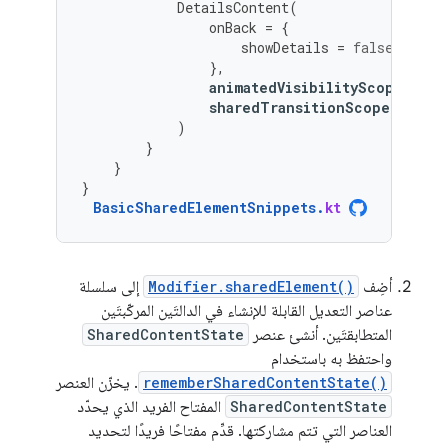
DetailsContent
(
onBack
=
{
showDetails
=
false
},
animatedVisibilityScope
=
th
sharedTransitionScope
=
this
)
}
}
}
BasicSharedElementSnippets
.
kt
أضِف
Modifier.sharedElement()
إلى سلسلة
عناصر التعديل القابلة للإنشاء في الدالتَين المركّبتَين
المتطابقتَين. أنشئ عنصر
SharedContentState
واحتفظ به باستخدام
rememberSharedContentState()
. يخزّن العنصر
SharedContentState
المفتاح الفريد الذي يحدّد
العناصر التي تتم مشاركتها. قدِّم مفتاحًا فريدًا لتحديد