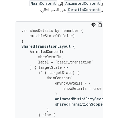
و
AnimatedContent
إلى
MainContent
و
DetailsContent
على النحو التالي:
var
showDetails
by
remember
{
mutableStateOf
(
false
)
}
SharedTransitionLayout
{
AnimatedContent
(
showDetails
,
label
=
"basic_transition"
)
{
targetState
-
if
(
!
targetState
)
{
MainContent
(
onShowDetails
=
{
showDetails
=
true
},
animatedVisibilityScope
=
th
sharedTransitionScope
=
this
)
}
else
{