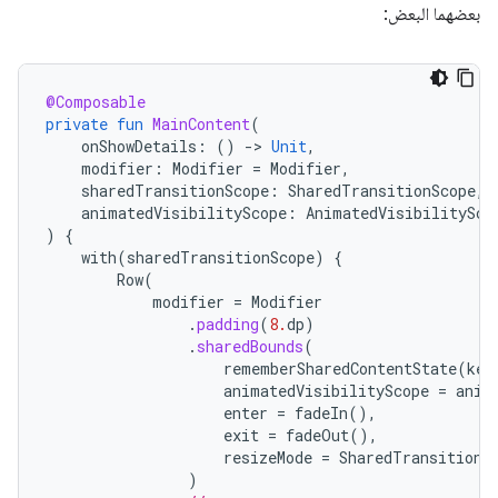
بعضهما البعض:
@Composable
private
fun
MainContent
(
onShowDetails
:
()
-
>
Unit
,
modifier
:
Modifier
=
Modifier
,
sharedTransitionScope
:
SharedTransitionScope
,
animatedVisibilityScope
:
AnimatedVisibilitySco
)
{
with
(
sharedTransitionScope
)
{
Row
(
modifier
=
Modifier
.
padding
(
8.
dp
)
.
sharedBounds
(
rememberSharedContentState
(
key
animatedVisibilityScope
=
anim
enter
=
fadeIn
(),
exit
=
fadeOut
(),
resizeMode
=
SharedTransitionS
)