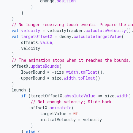
change
.
position
)
}
}
// No longer receiving touch events. Prepare the a
val
velocity
=
velocityTracker
.
calculateVelocity
()
val
targetOffsetX
=
decay
.
calculateTargetValue
(
offsetX
.
value
,
velocity
)
// The animation stops when it reaches the bounds.
offsetX
.
updateBounds
(
lowerBound
=
-
size
.
width
.
toFloat
(),
upperBound
=
size
.
width
.
toFloat
()
)
launch
{
if
(
targetOffsetX
.
absoluteValue
<
=
size
.
width
)
// Not enough velocity; Slide back.
offsetX
.
animateTo
(
targetValue
=
0f
,
initialVelocity
=
velocity
)
}
else
{