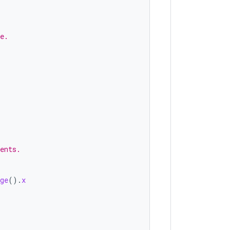
e.
ents.
ge
().
x