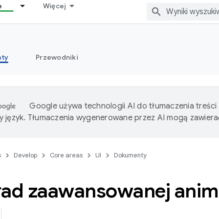
e
Więcej
ty
Przewodniki
Google używa technologii AI do tłumaczenia treści
 język. Tłumaczenia wygenerowane przez AI mogą zawiera
s
Develop
Core areas
UI
Dokumenty
ład zaawansowanej anima