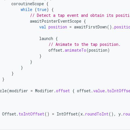
coroutineScope
{
while
(
true
)
{
// Detect a tap event and obtain its positi
awaitPointerEventScope
{
val
position
=
awaitFirstDown
().
positi
launch
{
// Animate to the tap position.
offset
.
animateTo
(
position
)
}
}
}
}
}
cle
(
modifier
=
Modifier
.
offset
{
offset
.
value
.
toIntOffs
Offset
.
toIntOffset
()
=
IntOffset
(
x
.
roundToInt
(),
y
.
ro