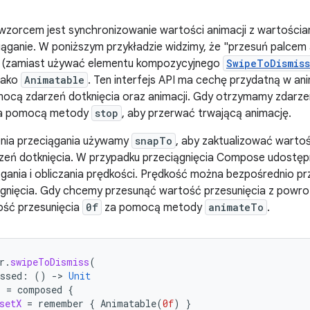
wzorcem jest synchronizowanie wartości animacji z wartościa
ciąganie. W poniższym przykładzie widzimy, że "przesuń palc
(zamiast używać elementu kompozycyjnego
SwipeToDismiss
jako
Animatable
. Ten interfejs API ma cechę przydatną w a
ocą zdarzeń dotknięcia oraz animacji. Gdy otrzymamy zdarzen
a pomocą metody
stop
, aby przerwać trwającą animację.
nia przeciągania używamy
snapTo
, aby zaktualizować warto
zeń dotknięcia. W przypadku przeciągnięcia Compose udostęp
gania i obliczania prędkości. Prędkość można bezpośrednio p
ągnięcia. Gdy chcemy przesunąć wartość przesunięcia z powro
ść przesunięcia
0f
za pomocą metody
animateTo
.
r
.
swipeToDismiss
(
ssed
:
()
-
>
Unit
r
=
composed
{
setX
=
remember
{
Animatable
(
0f
)
}