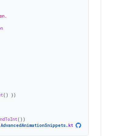
on.
on
et
()
})
undToInt
())
AdvancedAnimationSnippets
.
kt