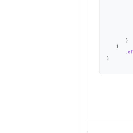
}
}
.
of
}