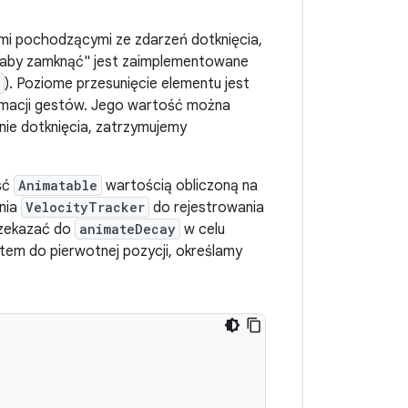
mi pochodzącymi ze zdarzeń dotknięcia,
em aby zamknąć" jest zaimplementowane
). Poziome przesunięcie elementu jest
nimacji gestów. Jego wartość można
ie dotknięcia, zatrzymujemy
ść
Animatable
wartością obliczoną na
nia
VelocityTracker
do rejestrowania
rzekazać do
animateDecay
w celu
tem do pierwotnej pozycji, określamy