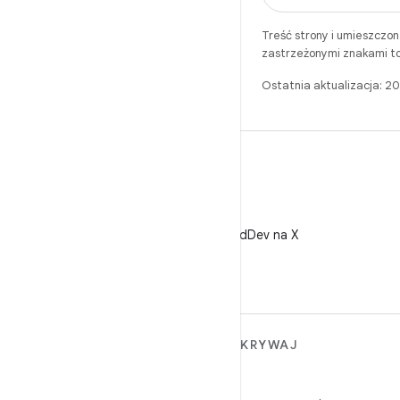
Treść strony i umieszczo
zastrzeżonymi znakami to
Ostatnia aktualizacja: 
X
Obserwuj @AndroidDev na X
WIĘCEJ INFORMACJI O
ODKRYWAJ
ANDROIDZIE
Gry
Android