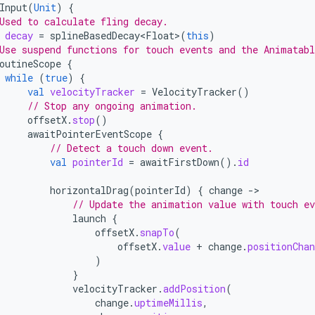
Input
(
Unit
)
{
Used to calculate fling decay.
decay
=
splineBasedDecay<Float>
(
this
)
Use suspend functions for touch events and the Animatabl
outineScope
{
while
(
true
)
{
val
velocityTracker
=
VelocityTracker
()
// Stop any ongoing animation.
offsetX
.
stop
()
awaitPointerEventScope
{
// Detect a touch down event.
val
pointerId
=
awaitFirstDown
().
id
horizontalDrag
(
pointerId
)
{
change
-
// Update the animation value with touch ev
launch
{
offsetX
.
snapTo
(
offsetX
.
value
+
change
.
positionChan
)
}
velocityTracker
.
addPosition
(
change
.
uptimeMillis
,