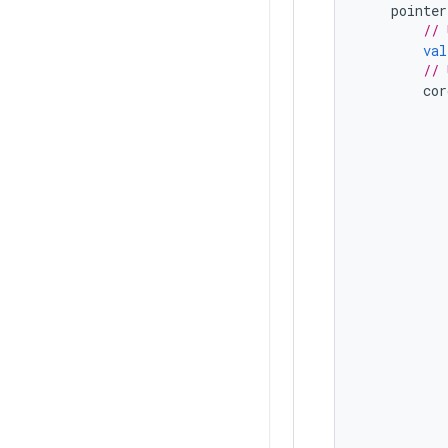
pointer
// 
val
// 
cor