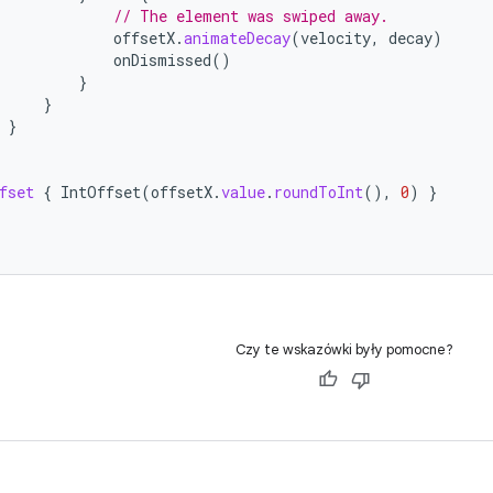
// The element was swiped away.
offsetX
.
animateDecay
(
velocity
,
decay
)
onDismissed
()
}
}
}
fset
{
IntOffset
(
offsetX
.
value
.
roundToInt
(),
0
)
}
Czy te wskazówki były pomocne?