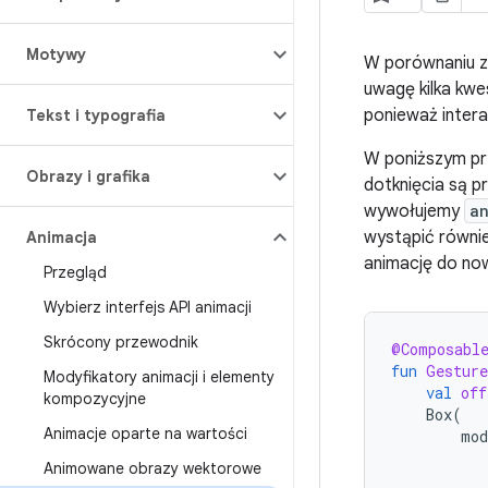
Motywy
W porównaniu z 
uwagę kilka kwe
ponieważ intera
Tekst i typografia
W poniższym p
Obrazy i grafika
dotknięcia są 
wywołujemy
a
wystąpić równi
Animacja
animację do now
Przegląd
Wybierz interfejs API animacji
Skrócony przewodnik
@Composabl
fun
Gesture
Modyfikatory animacji i elementy
val
off
kompozycyjne
Box
(
Animacje oparte na wartości
mod
Animowane obrazy wektorowe