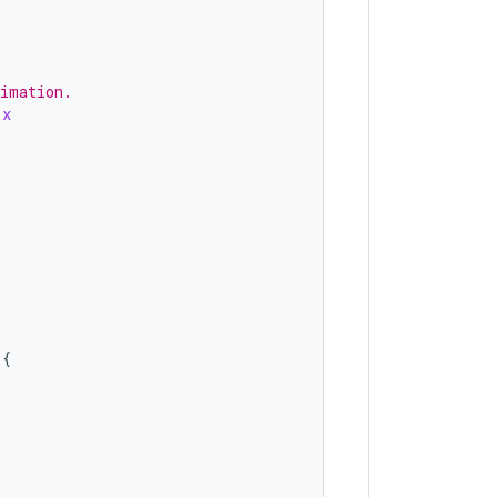
nimation.
.
x
{