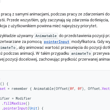
pracą z samymi animacjami, podczas pracy ze zdarzeniami dot
stii. Przede wszystkim, gdy zaczynają się zdarzenia dotknięci
kcja z użytkownikiem powinna mieć najwyższy priorytet.
rzykładzie używamy
Animatable
do przedstawienia pozycji pr
przetwarzane za pomocą
pointerInput
modyfikatora. Gdy wyk
nimateTo
, aby animować wartość przesunięcia do pozycji dotk
eż podczas animacji. W takim przypadku
animateTo
przerywa 
ej pozycji docelowej, zachowując prędkość przerwanej animac
e
()
{
set
=
remember
{
Animatable
(
Offset
(
0f
,
0f
),
Offset
.
Vect
ifier
=
Modifier
.
fillMaxSize
()
.
pointerInput
(
Unit
)
{