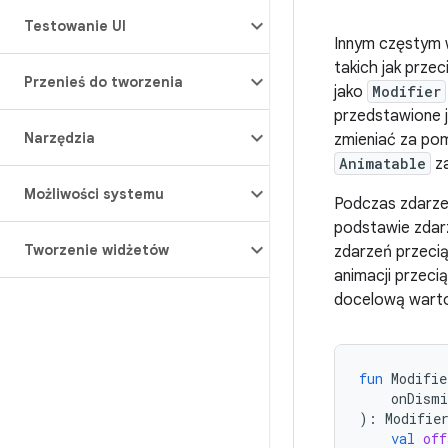
Testowanie UI
Innym częstym 
takich jak prze
Przenieś do tworzenia
jako
Modifier
przedstawione 
Narzędzia
zmieniać za pom
Animatable
z
Możliwości systemu
Podczas zdarze
podstawie zdar
Tworzenie widżetów
zdarzeń przecią
animacji przeci
docelową warto
fun
Modifie
onDismi
):
Modifie
val
off