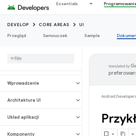
Essentials
Programowani
DEVELOP
CORE AREAS
UI
Przegląd
Samouczek
Sample
Dokumen
preferowany
Wprowadzenie
Android Developer
Architektura UI
Przyk
Układ aplikacji
Komponenty