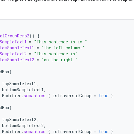
e
salGroupDemo2
()
{
SampleText1
=
"This sentence is in "
tomSampleText1
=
"the left column."
SampleText2
=
"This sentence is"
tomSampleText2
=
"on the right."
dBox
(
topSampleText1
,
bottomSampleText1
,
Modifier
.
semantics
{
isTraversalGroup
=
true
}
dBox
(
topSampleText2
,
bottomSampleText2
,
Modifier
.
semantics
{
isTraversalGroup
=
true
}