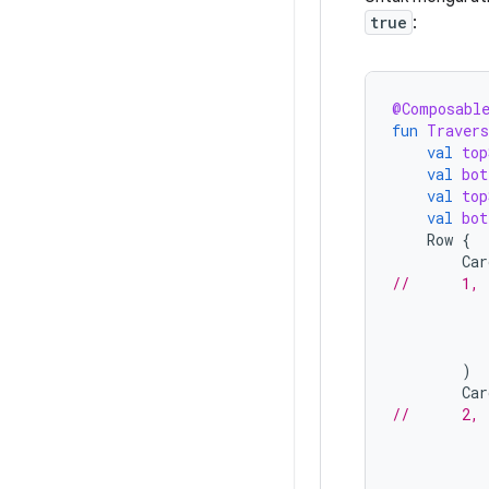
true
:
@Composabl
fun
Traver
val
top
val
bot
val
top
val
bot
Row
{
Car
//      1,
)
Car
//      2,