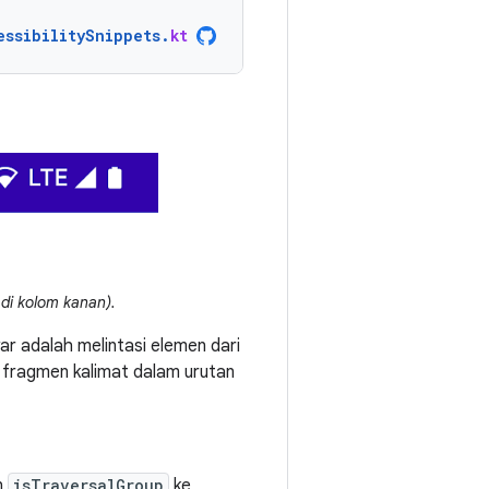
essibilitySnippets
.
kt
 di kolom kanan).
ar adalah melintasi elemen dari
a fragmen kalimat dalam urutan
n
isTraversalGroup
ke