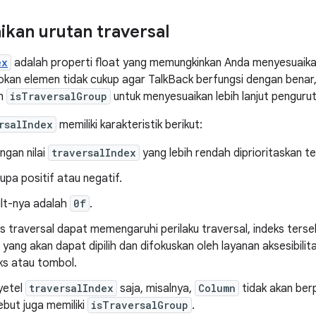
kan urutan traversal
ex
adalah properti float yang memungkinkan Anda menyesuaikan
kan elemen tidak cukup agar TalkBack berfungsi dengan benar
an
isTraversalGroup
untuk menyesuaikan lebih lanjut penguru
rsalIndex
memiliki karakteristik berikut:
ngan nilai
traversalIndex
yang lebih rendah diprioritaskan te
pa positif atau negatif.
ult-nya adalah
0f
.
s traversal dapat memengaruhi perilaku traversal, indeks ters
ang akan dapat dipilih dan difokuskan oleh layanan aksesibilita
ks atau tombol.
yetel
traversalIndex
saja, misalnya,
Column
tidak akan berp
ebut juga memiliki
isTraversalGroup
.