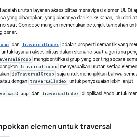
l adalah urutan layanan aksesibilitas menavigasi elemen UI. Di 
ca yang diharapkan, yang biasanya dari kiri ke kanan, lalu dari
rio saat Compose mungkin memerlukan petunjuk tambahan unt
 benar.
roup
dan
traversalIndex
adalah properti semantik yang m
l untuk layanan aksesibilitas dalam skenario saat algoritma pe
aversalGroup
mengidentifikasi grup yang penting secara sem
edangkan
traversalIndex
menyesuaikan urutan setiap elemen
akan
isTraversalGroup
saja untuk menunjukkan bahwa semua
, atau dengan
traversalIndex
untuk penyesuaian lebih lanjut.
versalGroup
dan
traversalIndex
di aplikasi Anda untuk me
pokkan elemen untuk traversal