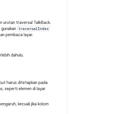
 urutan traversal TalkBack.
, gunakan
traversalIndex
tan pembaca layar.
rlebih dahulu.
ebut harus ditetapkan pada
s, seperti elemen di layar
engaruh, kecuali jika kolom