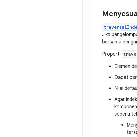
Menyesuai
traversalInd
Jika pengelompo
bersama deng
Properti
trave
Elemen de
Dapat beru
Nilai defa
Agar indek
komponen y
seperti te
Men
ters