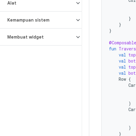
Col
Alat
}
Kemampuan sistem
}
}
Membuat widget
@Composabl
fun
Traver
val
top
val
bot
val
top
val
bot
Row
{
Car
)
Car
)
}