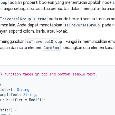
roup
adalah properti boolean yang menentukan apakah node
s
berfungsi sebagai batas atau pembatas dalam mengatur turuna
sTraversalGroup = true
pada node berarti semua turunan no
lemen lain. Anda dapat menetapkan
isTraversalGroup
pada n
yar, seperti kolom, baris, atau kotak.
t menggunakan
isTraversalGroup
. Fungsi ini memunculkan e
bagian dari satu elemen
CardBox
, sedangkan dua elemen kana
) function takes in top and bottom sample text.
e
(
pleText
:
String
,
SampleText
:
String
,
r
:
Modifier
=
Modifier
difier
)
{