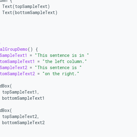
umn
{
Text
(
topSampleText
)
Text
(
bottomSampleText
)
e
salGroupDemo
()
{
SampleText1
=
"This sentence is in "
tomSampleText1
=
"the left column."
SampleText2
=
"This sentence is "
tomSampleText2
=
"on the right."
dBox
(
topSampleText1
,
bottomSampleText1
dBox
(
topSampleText2
,
bottomSampleText2