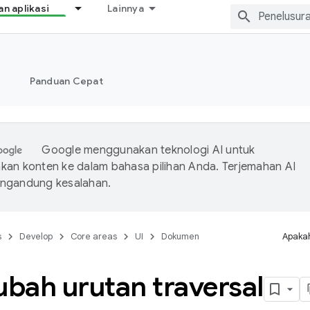
 aplikasi
Lainnya
Panduan Cepat
Google menggunakan teknologi AI untuk
an konten ke dalam bahasa pilihan Anda. Terjemahan AI
ngandung kesalahan.
s
Develop
Core areas
UI
Dokumen
Apakah
bah urutan traversal