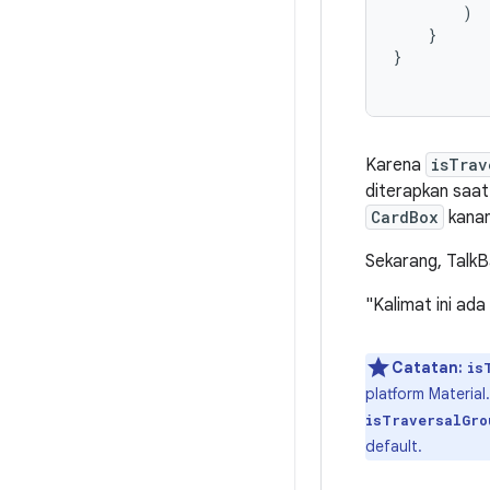
)
}
}
Karena
isTrav
diterapkan saat
CardBox
kanan
Sekarang, Talk
"Kalimat ini ada
Catatan:
is
platform Material
isTraversalGro
default.