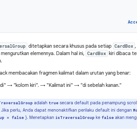
Acc
ersalGroup
ditetapkan secara khusus pada setiap
CardBox
 mengurutkan elemennya. Dalam hal ini,
CardBox
kiri dibaca te
.
Back membacakan fragmen kalimat dalam urutan yang benar:
 di" → "kolom kiri". → "Kalimat ini" → "di sebelah kanan."
adalah
secara default pada penampung scroll
TraversalGroup
true
. Jika perlu, Anda dapat menonaktifkan perilaku default ini dengan
M
}. Menetapkan
ke
akan mengak
up = false
isTraversalGroup
false