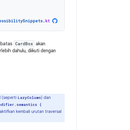
essibilitySnippets
.
kt
, batas
CardBox
akan
rlebih dahulu, diikuti dengan
 (seperti
) dan
LazyColumn
odifier.semantics {
tifkan kembali urutan traversal