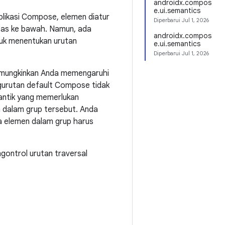
androidx.compos
e.ui.semantics
aplikasi Compose, elemen diatur
Diperbarui
Jul 1, 2026
 atas ke bawah. Namun, ada
androidx.compos
uk menentukan urutan
e.ui.semantics
Diperbarui
Jul 1, 2026
emungkinkan Anda memengaruhi
ngurutan default Compose tidak
antik yang memerlukan
 dalam grup tersebut. Anda
 elemen dalam grup harus
ngontrol urutan traversal