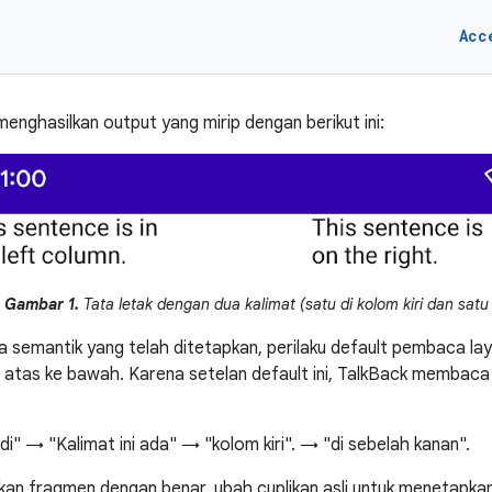
Acc
enghasilkan output yang mirip dengan berikut ini:
Gambar 1.
Tata letak dengan dua kalimat (satu di kolom kiri dan satu
a semantik yang telah ditetapkan, perilaku default pembaca lay
an atas ke bawah. Karena setelan default ini, TalkBack membac
 di" → "Kalimat ini ada" → "kolom kiri". → "di sebelah kanan".
an fragmen dengan benar, ubah cuplikan asli untuk menetapka