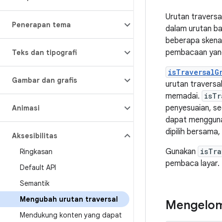
Urutan traversa
Penerapan tema
dalam urutan ba
beberapa skena
pembacaan yang
Teks dan tipografi
isTraversalG
Gambar dan grafis
urutan traversa
memadai.
isTr
penyesuaian, s
Animasi
dapat menggun
dipilih bersama
Aksesibilitas
Gunakan
isTra
Ringkasan
pembaca layar.
Default API
Semantik
Mengubah urutan traversal
Mengelom
Mendukung konten yang dapat