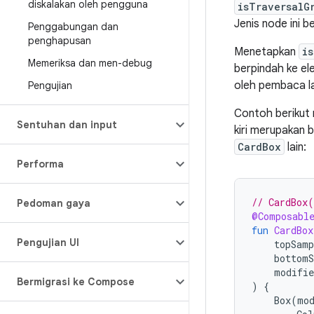
diskalakan oleh pengguna
isTraversalG
Jenis node ini 
Penggabungan dan
penghapusan
Menetapkan
i
Memeriksa dan men-debug
berpindah ke e
oleh pembaca la
Pengujian
Contoh beriku
Sentuhan dan input
kiri merupakan 
CardBox
lain:
Performa
// CardBox(
Pedoman gaya
@Composabl
fun
CardBox
Pengujian UI
topSam
bottom
modifie
Bermigrasi ke Compose
)
{
Box
(
mo