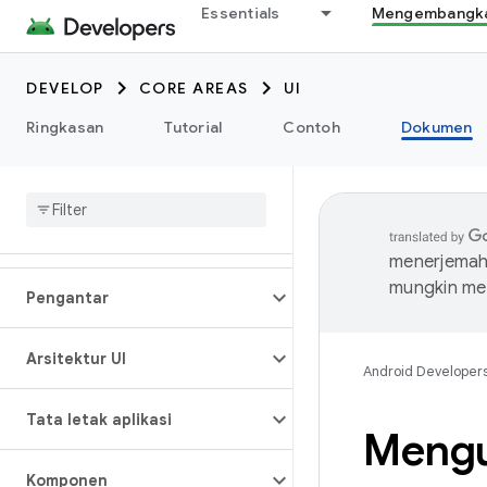
Essentials
Mengembangkan
DEVELOP
CORE AREAS
UI
Ringkasan
Tutorial
Contoh
Dokumen
menerjemahk
mungkin me
Pengantar
Arsitektur UI
Android Developer
Tata letak aplikasi
Mengu
Komponen