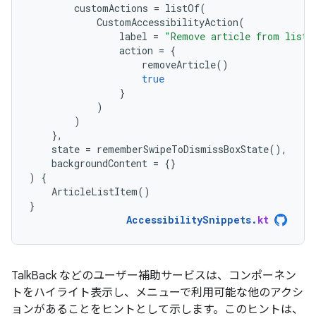
customActions
=
listOf
(
CustomAccessibilityAction
(
label
=
"Remove article from list"
action
=
{
removeArticle
()
true
}
)
)
},
state
=
rememberSwipeToDismissBoxState
(),
backgroundContent
=
{}
)
{
ArticleListItem
()
}
AccessibilitySnippets
.
kt
TalkBack などのユーザー補助サービスは、コンポーネン
トをハイライト表示し、メニューで利用可能な他のアクシ
ョンがあることをヒントとして示します。このヒントは、