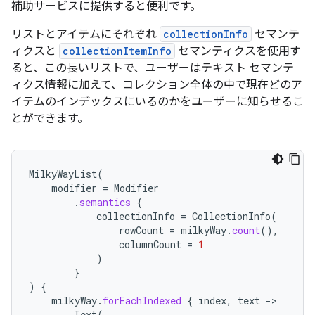
補助サービスに提供すると便利です。
リストとアイテムにそれぞれ
collectionInfo
セマンテ
ィクスと
collectionItemInfo
セマンティクスを使用す
ると、この長いリストで、ユーザーはテキスト セマンテ
ィクス情報に加えて、コレクション全体の中で現在どのア
イテムのインデックスにいるのかをユーザーに知らせるこ
とができます。
MilkyWayList
(
modifier
=
Modifier
.
semantics
{
collectionInfo
=
CollectionInfo
(
rowCount
=
milkyWay
.
count
(),
columnCount
=
1
)
}
)
{
milkyWay
.
forEachIndexed
{
index
,
text
-
Text
(