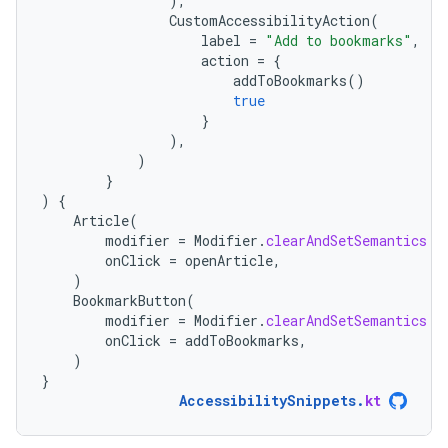
),
CustomAccessibilityAction
(
label
=
"Add to bookmarks"
,
action
=
{
addToBookmarks
()
true
}
),
)
}
)
{
Article
(
modifier
=
Modifier
.
clearAndSetSemantics
{
onClick
=
openArticle
,
)
BookmarkButton
(
modifier
=
Modifier
.
clearAndSetSemantics
{
onClick
=
addToBookmarks
,
)
}
AccessibilitySnippets
.
kt