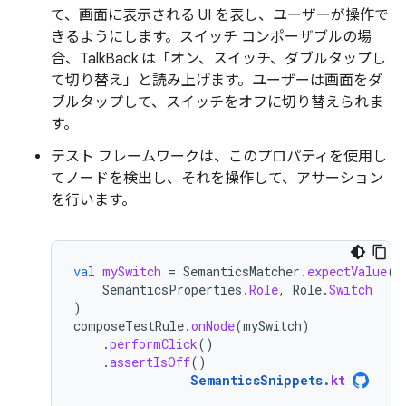
て、画面に表示される UI を表し、ユーザーが操作で
きるようにします。スイッチ コンポーザブルの場
合、TalkBack は「オン、スイッチ、ダブルタップし
て切り替え」と読み上げます。ユーザーは画面をダ
ブルタップして、スイッチをオフに切り替えられま
す。
テスト フレームワークは、このプロパティを使用し
てノードを検出し、それを操作して、アサーション
を行います。
val
mySwitch
=
SemanticsMatcher
.
expectValue
(
SemanticsProperties
.
Role
,
Role
.
Switch
)
composeTestRule
.
onNode
(
mySwitch
)
.
performClick
()
.
assertIsOff
()
SemanticsSnippets
.
kt