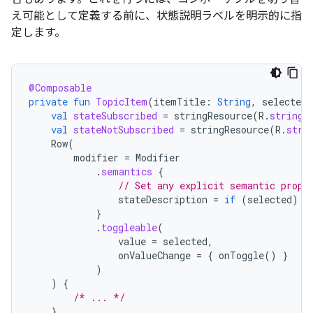
え可能として定義する前に、状態説明ラベルを明示的に指
定します。
@Composable
private
fun
TopicItem
(
itemTitle
:
String
,
selected
:
val
stateSubscribed
=
stringResource
(
R
.
string
.
val
stateNotSubscribed
=
stringResource
(
R
.
stri
Row
(
modifier
=
Modifier
.
semantics
{
// Set any explicit semantic prope
stateDescription
=
if
(
selected
)
s
}
.
toggleable
(
value
=
selected
,
onValueChange
=
{
onToggle
()
}
)
)
{
/* ... */
}