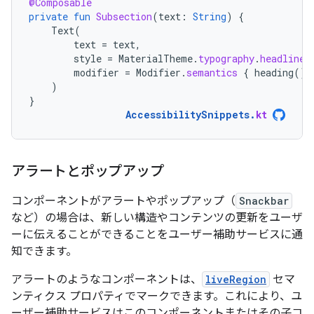
@Composable
private
fun
Subsection
(
text
:
String
)
{
Text
(
text
=
text
,
style
=
MaterialTheme
.
typography
.
headlineS
modifier
=
Modifier
.
semantics
{
heading
()
)
}
AccessibilitySnippets
.
kt
アラートとポップアップ
コンポーネントがアラートやポップアップ（
Snackbar
など）の場合は、新しい構造やコンテンツの更新をユーザ
ーに伝えることができることをユーザー補助サービスに通
知できます。
アラートのようなコンポーネントは、
liveRegion
セマ
ンティクス プロパティでマークできます。これにより、ユ
ーザー補助サービスはこのコンポーネントまたはその子コ