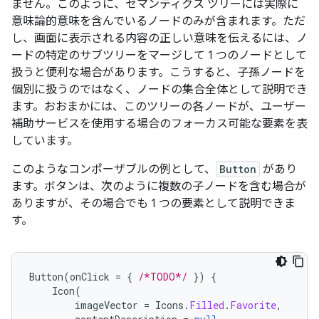
ません。このように、セマンティクス ツリーには実際に
意味論的意味を含んでいるノードのみが含まれます。ただ
し、画面に表示される内容の正しい意味を伝えるには、ノ
ードの特定のサブツリーをマージして 1 つのノードとして
扱うと便利な場合があります。こうすると、子孫ノードを
個別に扱うのではなく、ノードの集合全体として説明でき
ます。おおまかには、このツリーの各ノードが、ユーザー
補助サービスを使用する場合のフォーカス可能な要素を表
しています。
このようなコンポーザブルの例として、
Button
があり
ます。ボタンは、次のように複数の子ノードを含む場合が
ありますが、その場合でも 1 つの要素として説明できま
す。
Button
(
onClick
=
{
/*TODO*/
})
{
Icon
(
imageVector
=
Icons
.
Filled
.
Favorite
,