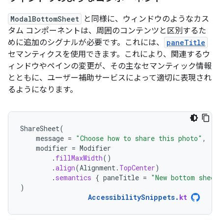
ModalBottomSheet
と同様に、ウィンドウのようなカス
タム コンポーネントは、周囲のコンテンツと区別するた
めに追加のシグナルが必要です。これには、
paneTitle
セマンティクスを使用できます。これにより、関連するウ
ィンドウやペインの変更が、その主なセマンティック情報
とともに、ユーザー補助サービスによって適切に表現され
るようになります。
ShareSheet
(
message
=
"Choose how to share this photo"
,
modifier
=
Modifier
.
fillMaxWidth
()
.
align
(
Alignment
.
TopCenter
)
.
semantics
{
paneTitle
=
"New bottom sheet
)
AccessibilitySnippets
.
kt