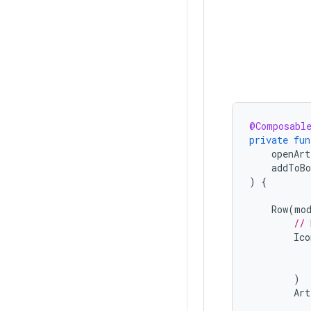
@Composabl
private
fun
openArt
addToBo
)
{
Row
(
mo
// 
Ico
)
Art