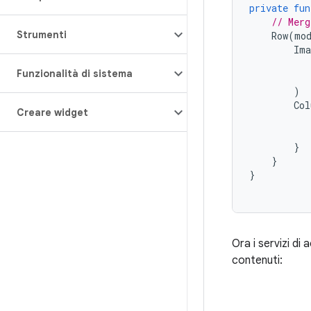
private
fun
// Merg
Strumenti
Row
(
mo
Ima
Funzionalità di sistema
)
Col
Creare widget
}
}
}
Ora i servizi d
contenuti: