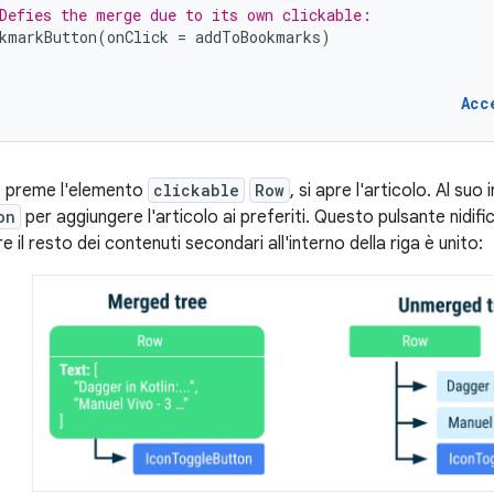
Defies the merge due to its own clickable:
kmarkButton
(
onClick
=
addToBookmarks
)
Acc
e preme l'elemento
clickable
Row
, si apre l'articolo. Al su
on
per aggiungere l'articolo ai preferiti. Questo pulsante nidif
e il resto dei contenuti secondari all'interno della riga è unito: