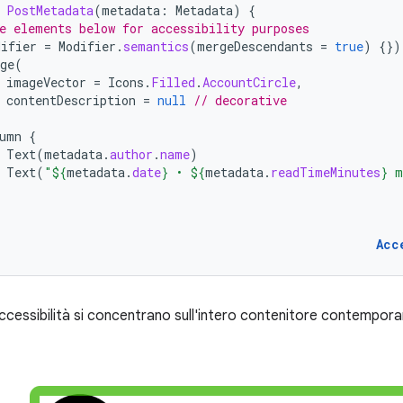
PostMetadata
(
metadata
:
Metadata
)
{
e elements below for accessibility purposes
difier
=
Modifier
.
semantics
(
mergeDescendants
=
true
)
{})
ge
(
imageVector
=
Icons
.
Filled
.
AccountCircle
,
contentDescription
=
null
// decorative
umn
{
Text
(
metadata
.
author
.
name
)
Text
(
"
${
metadata
.
date
}
 • 
${
metadata
.
readTimeMinutes
}
 m
Acc
i accessibilità si concentrano sull'intero contenitore contempo