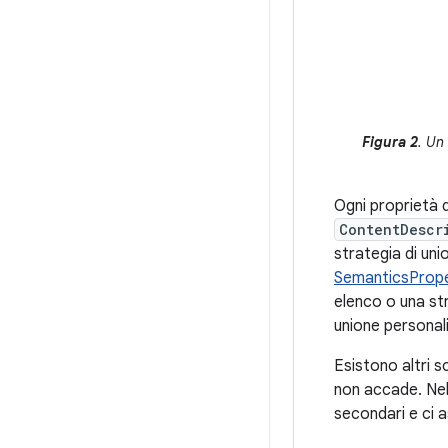
Figura 2
. Un
Ogni proprietà d
ContentDescr
strategia di un
SemanticsPrope
elenco o una str
unione personal
Esistono altri s
non accade. Nel
secondari e ci a