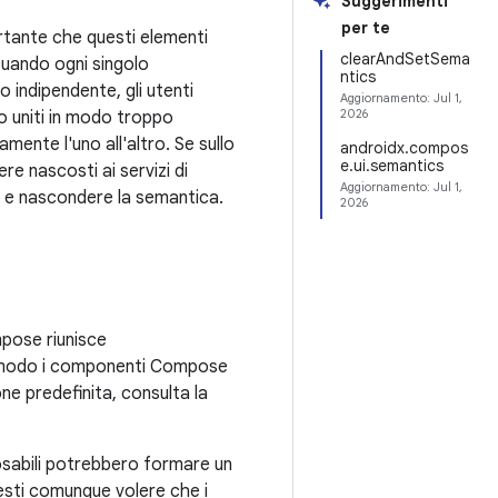
Suggerimenti
per te
ortante che questi elementi
clearAndSetSema
 Quando ogni singolo
ntics
indipendente, gli utenti
Aggiornamento:
Jul 1,
2026
o uniti in modo troppo
mente l'uno all'altro. Se sullo
androidx.compos
e.ui.semantics
e nascosti ai servizi di
Aggiornamento:
Jul 1,
re e nascondere la semantica.
2026
pose riunisce
he modo i componenti Compose
one predefinita, consulta la
sabili potrebbero formare un
sti comunque volere che i