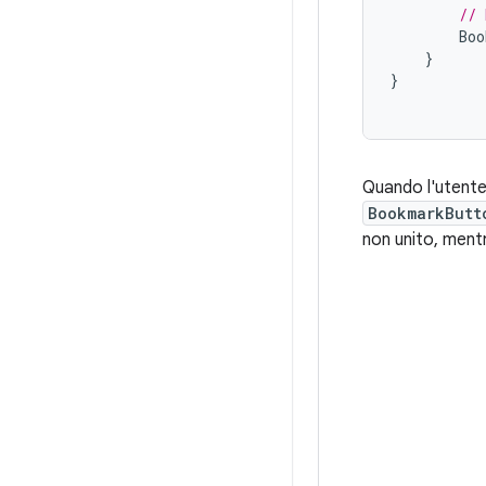
// 
Boo
}
}
Quando l'utent
BookmarkButt
non unito, mentr