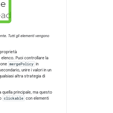
ente. Tutti gli elementi vengono
 proprietà
n elenco. Puoi controllare la
zione
mergePolicy
in
condario, unire i valori in un
alsiasi altra strategia di
a quella principale, ma questo
co
clickable
con elementi