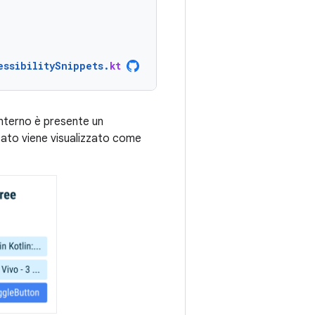
essibilitySnippets
.
kt
o interno è presente un
icato viene visualizzato come