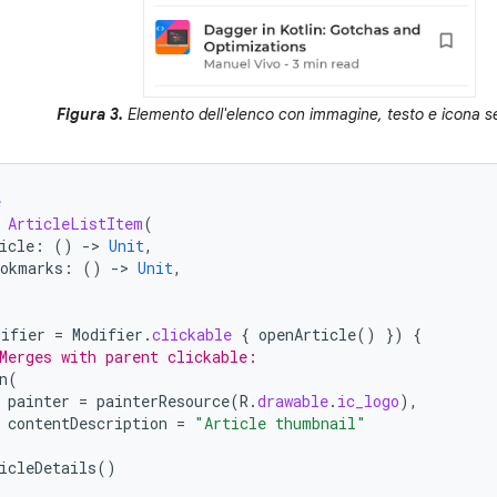
Figura 3.
Elemento dell'elenco con immagine, testo e icona se
e
ArticleListItem
(
icle
:
()
-
>
Unit
,
okmarks
:
()
-
>
Unit
,
difier
=
Modifier
.
clickable
{
openArticle
()
})
{
Merges with parent clickable:
n
(
painter
=
painterResource
(
R
.
drawable
.
ic_logo
),
contentDescription
=
"Article thumbnail"
icleDetails
()