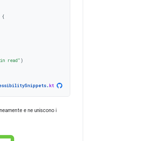
{
in read"
)
essibilitySnippets
.
kt
raneamente e ne uniscono i