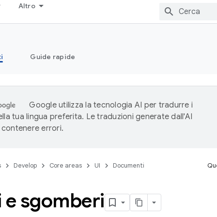
Altro
i
Guide rapide
Google utilizza la tecnologia AI per tradurre i
lla tua lingua preferita. Le traduzioni generate dall'AI
contenere errori.
s
Develop
Core areas
UI
Documenti
Que
i e sgomberi