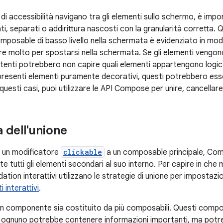
 di accessibilità navigano tra gli elementi sullo schermo, è imp
i, separati o addirittura nascosti con la granularità corretta.
osable di basso livello nella schermata è evidenziato in modo 
re molto per spostarsi nella schermata. Se gli elementi vengon
utenti potrebbero non capire quali elementi appartengono logica
esenti elementi puramente decorativi, questi potrebbero esser
n questi casi, puoi utilizzare le API Compose per unire, cancella
 dell'unione
i un modificatore
clickable
a un composable principale, Com
 tutti gli elementi secondari al suo interno. Per capire in c
ation interattivi utilizzano le strategie di unione per impostazi
 interattivi
.
 componente sia costituito da più composabili. Questi compo
 ognuno potrebbe contenere informazioni importanti, ma potre