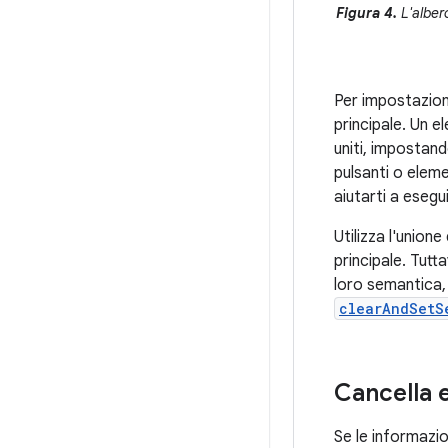
Figura 4.
L'albero
Per impostazion
principale. Un 
uniti, impostan
pulsanti o elem
aiutarti a esegu
Utilizza l'unio
principale. Tutt
loro semantica,
clearAndSetS
Cancella 
Se le informazi