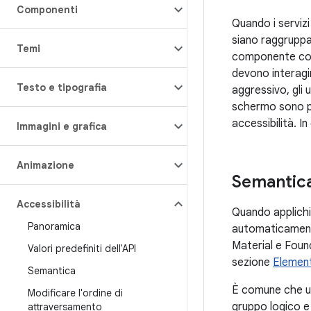
Componenti
Quando i servizi
siano raggruppat
Temi
componente comp
devono interagi
Testo e tipografia
aggressivo, gli 
schermo sono pr
accessibilità. I
Immagini e grafica
Animazione
Semantica
Accessibilità
Quando applich
Panoramica
automaticamente
Material e Found
Valori predefiniti dell'API
sezione
Elementi
Semantica
È comune che un
Modificare l'ordine di
gruppo logico e
attraversamento