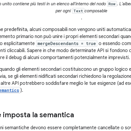
 unito contiene più testi in un elenco all'interno del nodo
. L'alb
Row
per ogni
composable
Text
.
e predefinita, alcuni composabili non vengono uniti automatic
elemento primario non può unire i propri elementi secondari qua
do esplicitamente
mergeDescendants = true
o essendo comp
enti cliccabili. Sapere in che modo determinate API si fondono 
ire il debug di alcuni comportamenti potenzialmente imprevisti.
ne quando gli elementi secondari costituiscono un gruppo logico
avia, se gli elementi nidificati secondari richiedono la regolazio
 altre API potrebbero soddisfare meglio le tue esigenze (ad e
emantics
).
e imposta la semantica
oni semantiche devono essere completamente cancellate o sovra