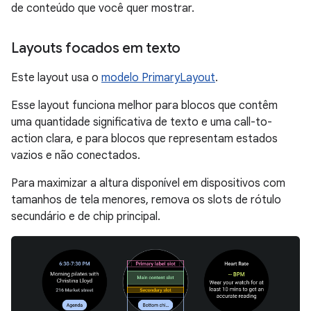
de conteúdo que você quer mostrar.
Layouts focados em texto
Este layout usa o
modelo PrimaryLayout
.
Esse layout funciona melhor para blocos que contêm
uma quantidade significativa de texto e uma call-to-
action clara, e para blocos que representam estados
vazios e não conectados.
Para maximizar a altura disponível em dispositivos com
tamanhos de tela menores, remova os slots de rótulo
secundário e de chip principal.