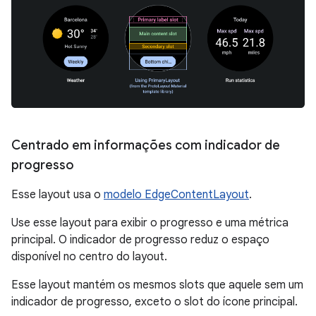
Centrado em informações com indicador de
progresso
Esse layout usa o
modelo EdgeContentLayout
.
Use esse layout para exibir o progresso e uma métrica
principal. O indicador de progresso reduz o espaço
disponível no centro do layout.
Esse layout mantém os mesmos slots que aquele sem um
indicador de progresso, exceto o slot do ícone principal.