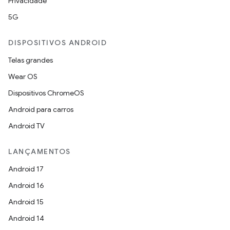
Privacidade
5G
DISPOSITIVOS ANDROID
Telas grandes
Wear OS
Dispositivos ChromeOS
Android para carros
Android TV
LANÇAMENTOS
Android 17
Android 16
Android 15
Android 14