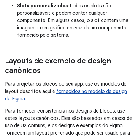
Slots personalizados
:todos os slots são
personalizáveis e podem conter qualquer
componente. Em alguns casos, o slot contém uma
imagem ou um gráfico em vez de um componente
fornecido pelo sistema.
Layouts de exemplo de design
canônicos
Para projetar os blocos do seu app, use os modelos de
layout descritos aqui e
fornecidos no modelo de design
do Figma
.
Para fornecer consistência nos designs de blocos, use
estes layouts canônicos. Eles são baseados em casos de
uso de UX comuns, e os designs e exemplos do Figma
fornecem um layout pré-criado que pode ser usado para