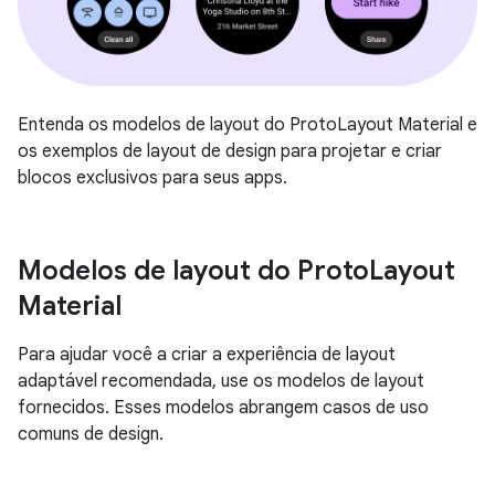
Entenda os modelos de layout do ProtoLayout Material e
os exemplos de layout de design para projetar e criar
blocos exclusivos para seus apps.
Modelos de layout do Proto
Layout
Material
Para ajudar você a criar a experiência de layout
adaptável recomendada, use os modelos de layout
fornecidos. Esses modelos abrangem casos de uso
comuns de design.