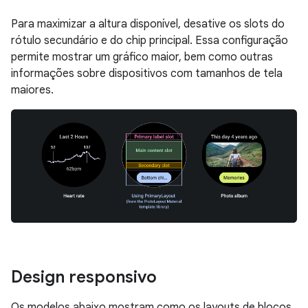
Para maximizar a altura disponível, desative os slots do
rótulo secundário e do chip principal. Essa configuração
permite mostrar um gráfico maior, bem como outras
informações sobre dispositivos com tamanhos de tela
maiores.
Design responsivo
Os modelos abaixo mostram como os layouts de blocos