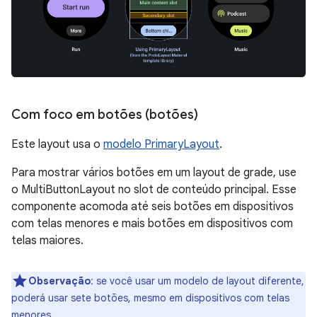
Com foco em botões (botões)
Este layout usa o
modelo PrimaryLayout
.
Para mostrar vários botões em um layout de grade, use
o MultiButtonLayout no slot de conteúdo principal. Esse
componente acomoda até seis botões em dispositivos
com telas menores e mais botões em dispositivos com
telas maiores.
Observação
:
se você usar um modelo de layout diferente,
poderá usar sete botões, mesmo em dispositivos com telas
menores.