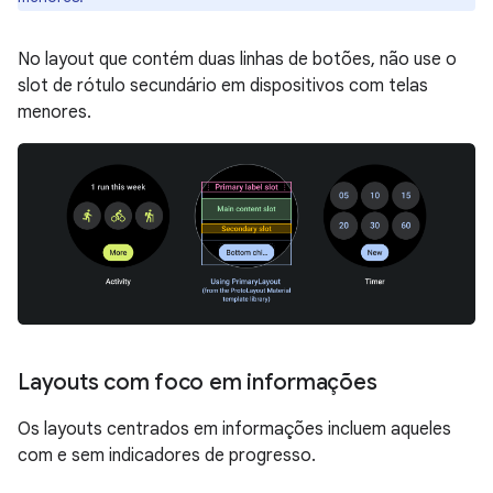
No layout que contém duas linhas de botões, não use o
slot de rótulo secundário em dispositivos com telas
menores.
Layouts com foco em informações
Os layouts centrados em informações incluem aqueles
com e sem indicadores de progresso.