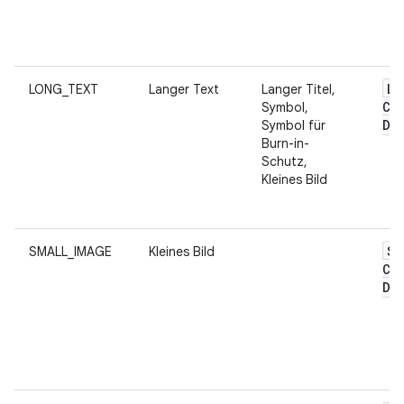
Lo
LONG_TEXT
Langer Text
Langer Titel,
Co
Symbol,
Da
Symbol für
Burn-in-
Schutz,
Kleines Bild
Sm
SMALL_IMAGE
Kleines Bild
Co
Da