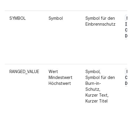
Mo
SYMBOL
Symbol
Symbol für den
Im
Einbrennschutz
Co
Da
Ra
RANGED_VALUE
Wert
Symbol,
Co
Mindestwert
Symbol für den
Da
Höchstwert
Burn-in-
Schutz,
Kurzer Text,
Kurzer Titel