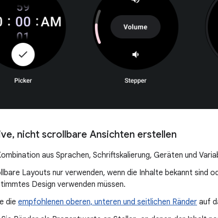
ive
,
nicht scrollbare Ansichten erstellen
Kombination aus Sprachen, Schriftskalierung, Geräten und Variab
llbare Layouts nur verwenden, wenn die Inhalte bekannt sind o
estimmtes Design verwenden müssen.
e die
empfohlenen oberen, unteren und seitlichen Ränder
auf d