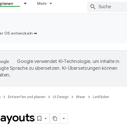
 planen
Mehr
ar OS entwickeln ➡️
Google verwendet KI-Technologie, um Inhalte in
ugte Sprache zu übersetzen. KI-Übersetzungen können
lten.
s
Entwerfen und planen
UI Design
Wear
Leitfäden
ayouts