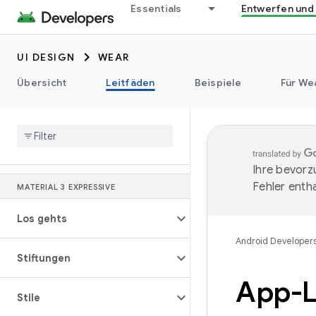
Essentials
Entwerfen und
UI DESIGN
WEAR
Übersicht
Leitfäden
Beispiele
Für We
Ihre bevorz
Fehler entha
MATERIAL 3 EXPRESSIVE
Los gehts
Android Developer
Stiftungen
App-L
Stile