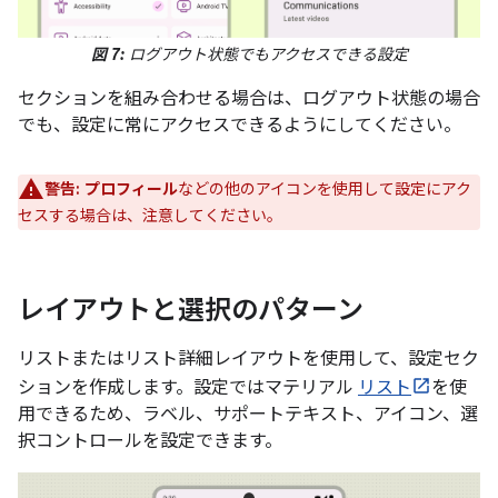
図 7:
ログアウト状態でもアクセスできる設定
セクションを組み合わせる場合は、ログアウト状態の場合
でも、設定に常にアクセスできるようにしてください。
警告:
プロフィール
などの他のアイコンを使用して設定にアク
セスする場合は、注意してください。
レイアウトと選択のパターン
リストまたはリスト詳細レイアウトを使用して、設定セク
ションを作成します。設定ではマテリアル
リスト
を使
用できるため、ラベル、サポートテキスト、アイコン、選
択コントロールを設定できます。