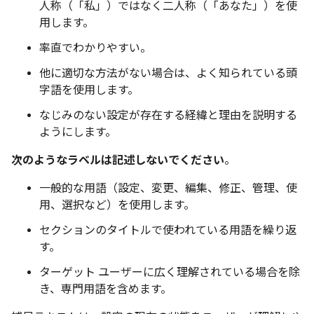
人称（「私」）ではなく二人称（「あなた」）を使
用します。
率直でわかりやすい。
他に適切な方法がない場合は、よく知られている頭
字語を使用します。
なじみのない設定が存在する経緯と理由を説明する
ようにします。
次のようなラベルは記述しないでください
。
一般的な用語（設定、変更、編集、修正、管理、使
用、選択など）を使用します。
セクションのタイトルで使われている用語を繰り返
す。
ターゲット ユーザーに広く理解されている場合を除
き、専門用語を含めます。