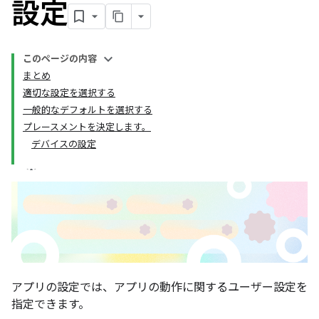
設定
このページの内容
まとめ
適切な設定を選択する
一般的なデフォルトを選択する
プレースメントを決定します。
デバイスの設定
アプリの設定では、アプリの動作に関するユーザー設定を
指定できます。