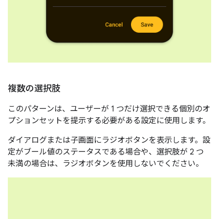
複数の選択肢
このパターンは、ユーザーが 1 つだけ選択できる個別のオ
プションセットを提示する必要がある設定に使用します。
ダイアログまたは子画面にラジオボタンを表示します。設
定がブール値のステータスである場合や、選択肢が 2 つ
未満の場合は、ラジオボタンを使用しないでください。