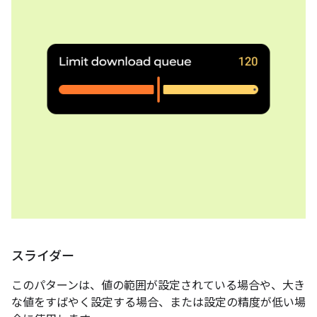
スライダー
このパターンは、値の範囲が設定されている場合や、大き
な値をすばやく設定する場合、または設定の精度が低い場