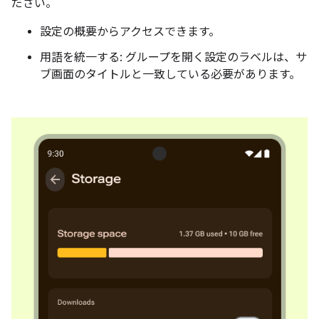
ださい。
設定の概要からアクセスできます。
用語を統一する: グループを開く設定のラベルは、サ
ブ画面のタイトルと一致している必要があります。