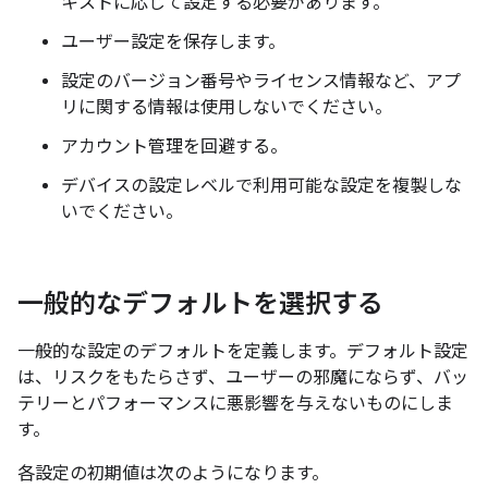
キストに応じて設定する必要があります。
ユーザー設定を保存します。
設定のバージョン番号やライセンス情報など、アプ
リに関する情報は使用しないでください。
アカウント管理を回避する。
デバイスの設定レベルで利用可能な設定を複製しな
いでください。
一般的なデフォルトを選択する
一般的な設定のデフォルトを定義します。デフォルト設定
は、リスクをもたらさず、ユーザーの邪魔にならず、バッ
テリーとパフォーマンスに悪影響を与えないものにしま
す。
各設定の初期値は次のようになります。