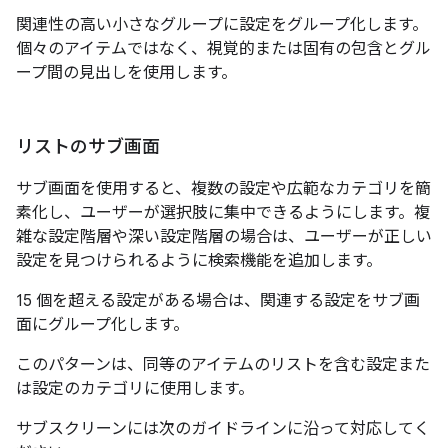
関連性の高い小さなグループに設定をグループ化します。
個々のアイテムではなく、視覚的または固有の包含とグル
ープ間の見出しを使用します。
リストのサブ画面
サブ画面を使用すると、複数の設定や広範なカテゴリを簡
素化し、ユーザーが選択肢に集中できるようにします。複
雑な設定階層や深い設定階層の場合は、ユーザーが正しい
設定を見つけられるように検索機能を追加します。
15 個を超える設定がある場合は、関連する設定をサブ画
面にグループ化します。
このパターンは、同等のアイテムのリストを含む設定また
は設定のカテゴリに使用します。
サブスクリーンには次のガイドラインに沿って対応してく