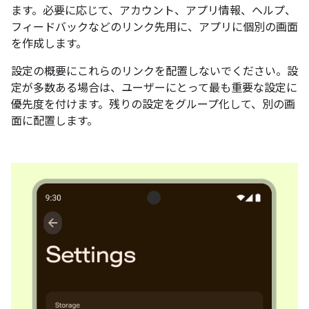
ます。必要に応じて、アカウント、アプリ情報、ヘルプ、
フィードバックなどのリンク先用に、アプリに個別の画面
を作成します。
設定の概要にこれらのリンクを配置しないでください。設
定が多数ある場合は、ユーザーにとって最も重要な設定に
優先度を付けます。残りの設定をグループ化して、別の画
面に配置します。