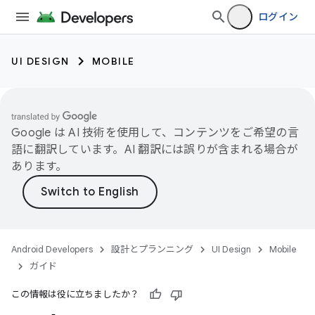
ログイン
UI DESIGN
MOBILE
Google は AI 技術を使用して、コンテンツをご希望の言
語に翻訳しています。AI 翻訳には誤りが含まれる場合が
あります。
Android Developers
設計とプランニング
UI Design
Mobile
ガイド
この情報は役に立ちましたか？