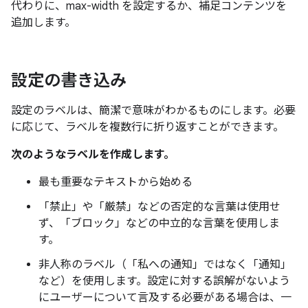
代わりに、max-width を設定するか、補足コンテンツを
追加します。
設定の書き込み
設定のラベルは、簡潔で意味がわかるものにします。必要
に応じて、ラベルを複数行に折り返すことができます。
次のようなラベルを作成します。
最も重要なテキストから始める
「禁止」や「厳禁」などの否定的な言葉は使用せ
ず、「ブロック」などの中立的な言葉を使用しま
す。
非人称のラベル（「私への通知」ではなく「通知」
など）を使用します。設定に対する誤解がないよう
にユーザーについて言及する必要がある場合は、一