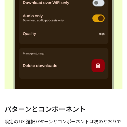
パターンとコンポーネント
設定の UX 選択パターンとコンポーネントは次のとおりで