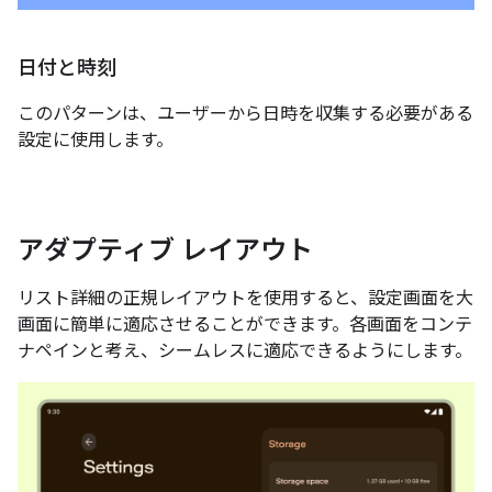
日付と時刻
このパターンは、ユーザーから日時を収集する必要がある
設定に使用します。
アダプティブ レイアウト
リスト詳細の正規レイアウトを使用すると、設定画面を大
画面に簡単に適応させることができます。各画面をコンテ
ナペインと考え、シームレスに適応できるようにします。