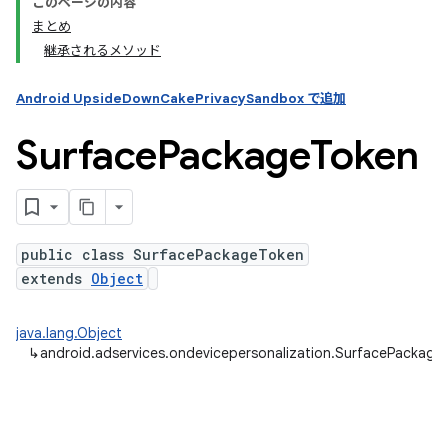
このページの内容
まとめ
継承されるメソッド
ation
Android UpsideDownCakePrivacySandbox で追加
Surface
Package
Token
public class SurfacePackageToken
extends
Object
java.lang.Object
↳
android.adservices.ondevicepersonalization.SurfacePackage