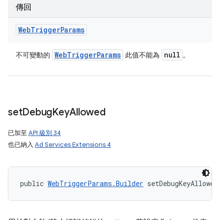
傳回
Web
Trigger
Params
Web
Trigger
Params
null
不可變動的
此值不能為
。
set
Debug
Key
Allowed
已加至
API 級別 34
也已納入
Ad Services Extensions 4
public 
WebTriggerParams.Builder
 setDebugKeyAllowed