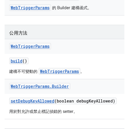
WebTriggerParams
的 Builder 建構函式。
公用方法
Web
Trigger
Params
build
()
WebTriggerParams
建構不可變動的
。
Web
Trigger
Params
.
Builder
set
Debug
Key
Allowed
(boolean debug
Key
Allowed)
用於對允許或禁止標記偵錯的 setter。