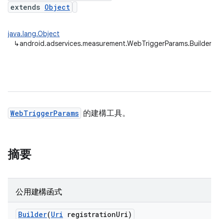
extends
Object
java.lang.Object
↳
android.adservices.measurement.WebTriggerParams.Builder
ation
WebTriggerParams
的建構工具。
摘要
公用建構函式
Builder
(
Uri
registration
Uri)