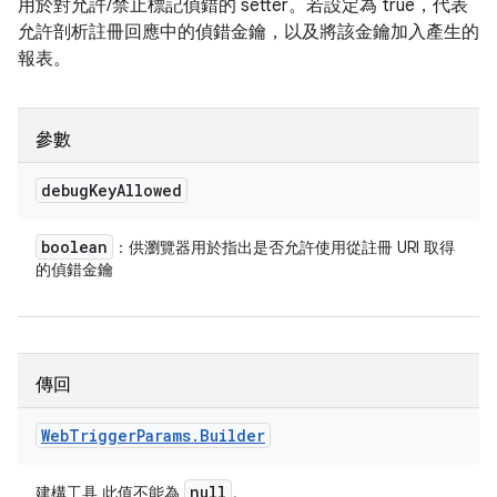
用於對允許/禁止標記偵錯的 setter。若設定為 true，代表
允許剖析註冊回應中的偵錯金鑰，以及將該金鑰加入產生的
報表。
參數
debug
Key
Allowed
boolean
：供瀏覽器用於指出是否允許使用從註冊 URI 取得
的偵錯金鑰
傳回
Web
Trigger
Params
.
Builder
null
建構工具 此值不能為
。