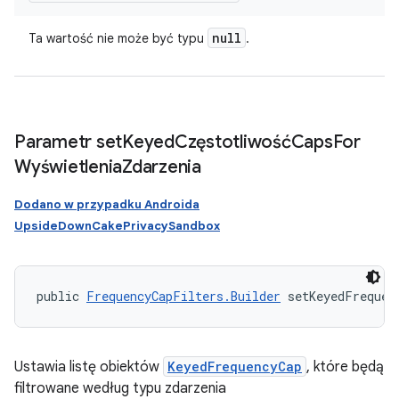
null
Ta wartość nie może być typu
.
Parametr set
Keyed
CzęstotliwośćCaps
For
Wyświetlenia
Zdarzenia
Dodano w przypadku Androida
UpsideDownCakePrivacySandbox
public 
FrequencyCapFilters.Builder
 setKeyedFrequen
Ustawia listę obiektów
KeyedFrequencyCap
, które będą
filtrowane według typu zdarzenia