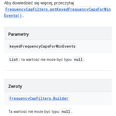
Aby dowiedzieć się więcej, przeczytaj
FrequencyCapFilters.getKeyedFrequencyCapsForWin
Events()
.
Parametry
keyed
Frequency
Caps
For
Win
Events
List
null
: ta wartość nie może być typu
.
Zwroty
Frequency
Cap
Filters
.
Builder
null
Ta wartość nie może być typu
.