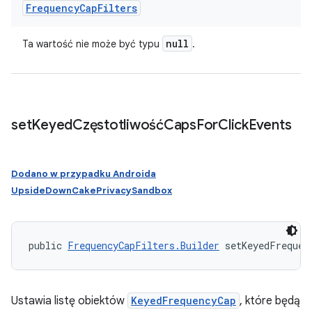
Frequency
Cap
Filters
null
Ta wartość nie może być typu
.
set
Keyed
CzęstotliwośćCaps
For
Click
Events
Dodano w przypadku Androida
UpsideDownCakePrivacySandbox
public 
FrequencyCapFilters.Builder
 setKeyedFrequen
Ustawia listę obiektów
KeyedFrequencyCap
, które będą