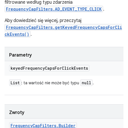
filtrowane według typu zdarzenia
FrequencyCapFilters.AD_EVENT_TYPE_CLICK
.
Aby dowiedzieć się więcej, przeczytaj
FrequencyCapFilters.getKeyedFrequencyCapsForCli
ckEvents()
.
Parametry
keyed
Frequency
Caps
For
Click
Events
List
null
: ta wartość nie może być typu
.
Zwroty
Frequency
Cap
Filters
.
Builder