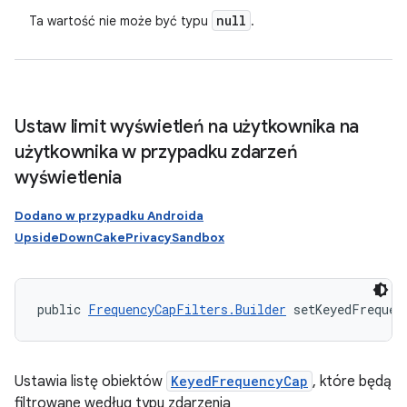
null
Ta wartość nie może być typu
.
Ustaw limit wyświetleń na użytkownika na
użytkownika w przypadku zdarzeń
wyświetlenia
Dodano w przypadku Androida
UpsideDownCakePrivacySandbox
public 
FrequencyCapFilters.Builder
 setKeyedFrequen
Ustawia listę obiektów
KeyedFrequencyCap
, które będą
filtrowane według typu zdarzenia