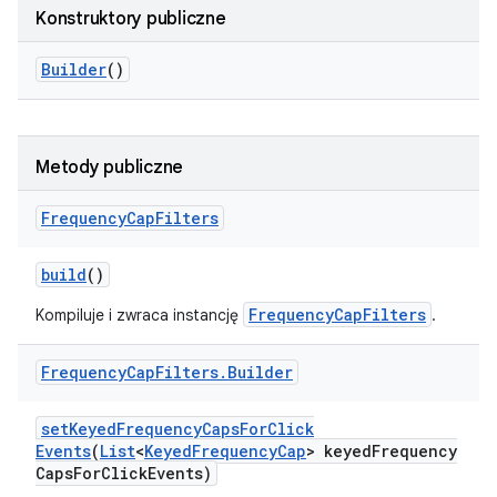
Konstruktory publiczne
Builder
()
Metody publiczne
Frequency
Cap
Filters
build
()
FrequencyCapFilters
Kompiluje i zwraca instancję
.
Frequency
Cap
Filters
.
Builder
set
Keyed
Frequency
Caps
For
Click
Events
(
List
<
Keyed
Frequency
Cap
> keyed
Frequency
Caps
For
Click
Events)