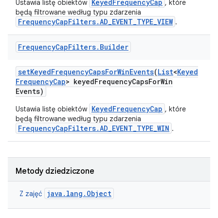
KeyedFrequencyCap
Ustawia listę obiektów
, które
będą filtrowane według typu zdarzenia
FrequencyCapFilters.AD_EVENT_TYPE_VIEW
.
Frequency
Cap
Filters
.
Builder
set
Keyed
Frequency
Caps
For
Win
Events
(
List
<
Keyed
Frequency
Cap
> keyed
Frequency
Caps
For
Win
Events)
KeyedFrequencyCap
Ustawia listę obiektów
, które
będą filtrowane według typu zdarzenia
FrequencyCapFilters.AD_EVENT_TYPE_WIN
.
Metody dziedziczone
java.lang.Object
Z zajęć