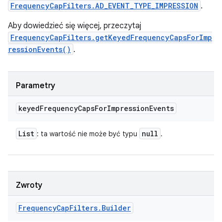
FrequencyCapFilters.AD_EVENT_TYPE_IMPRESSION
.
Aby dowiedzieć się więcej, przeczytaj
FrequencyCapFilters.getKeyedFrequencyCapsForImp
ressionEvents()
.
Parametry
keyed
Frequency
Caps
For
Impression
Events
List
null
: ta wartość nie może być typu
.
Zwroty
Frequency
Cap
Filters
.
Builder