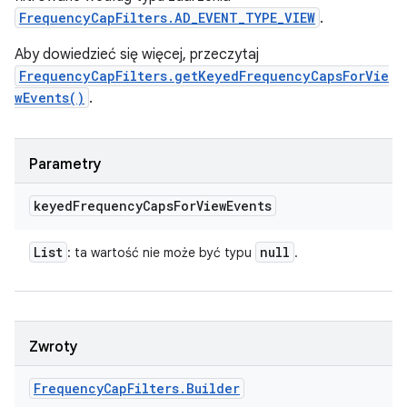
FrequencyCapFilters.AD_EVENT_TYPE_VIEW
.
Aby dowiedzieć się więcej, przeczytaj
FrequencyCapFilters.getKeyedFrequencyCapsForVie
wEvents()
.
Parametry
keyed
Frequency
Caps
For
View
Events
List
null
: ta wartość nie może być typu
.
Zwroty
Frequency
Cap
Filters
.
Builder