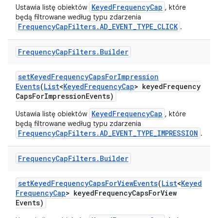
KeyedFrequencyCap
Ustawia listę obiektów
, które
będą filtrowane według typu zdarzenia
FrequencyCapFilters.AD_EVENT_TYPE_CLICK
.
Frequency
Cap
Filters
.
Builder
set
Keyed
Frequency
Caps
For
Impression
Events
(
List
<
Keyed
Frequency
Cap
> keyed
Frequency
Caps
For
Impression
Events)
KeyedFrequencyCap
Ustawia listę obiektów
, które
będą filtrowane według typu zdarzenia
FrequencyCapFilters.AD_EVENT_TYPE_IMPRESSION
.
Frequency
Cap
Filters
.
Builder
set
Keyed
Frequency
Caps
For
View
Events
(
List
<
Keyed
Frequency
Cap
> keyed
Frequency
Caps
For
View
Events)