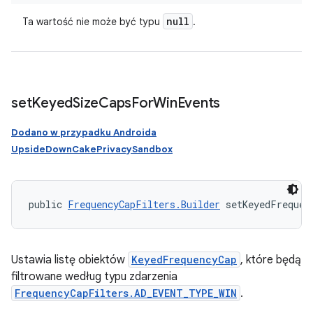
null
Ta wartość nie może być typu
.
set
Keyed
Size
Caps
For
Win
Events
Dodano w przypadku Androida
UpsideDownCakePrivacySandbox
public 
FrequencyCapFilters.Builder
 setKeyedFrequen
Ustawia listę obiektów
KeyedFrequencyCap
, które będą
filtrowane według typu zdarzenia
FrequencyCapFilters.AD_EVENT_TYPE_WIN
.