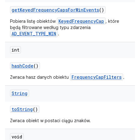
get
Keyed
Frequency
Caps
For
Win
Events
()
KeyedFrequencyCap
Pobiera listę obiektów
, które
będą filtrowane według typu zdarzenia
AD_EVENT_TYPE_WIN
.
int
hash
Code
()
FrequencyCapFilters
Zwraca hasz danych obiektu
.
String
to
String
()
Zwraca obiekt w postaci ciągu znaków.
void