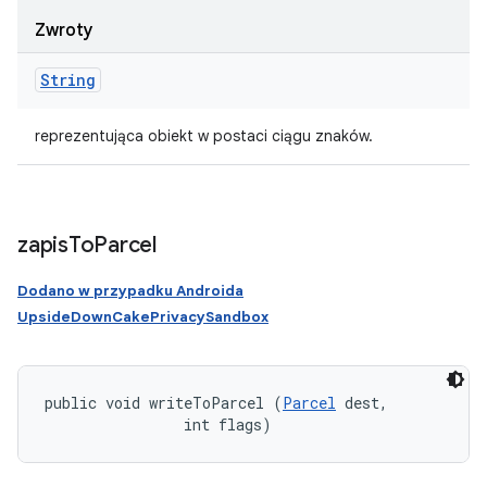
Zwroty
String
reprezentująca obiekt w postaci ciągu znaków.
zapis
To
Parcel
Dodano w przypadku Androida
UpsideDownCakePrivacySandbox
public void writeToParcel (
Parcel
 dest, 

                int flags)