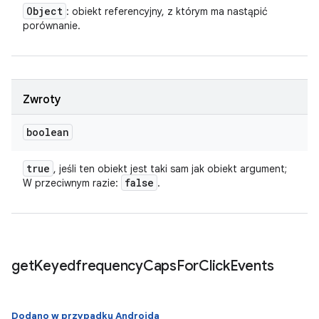
Object
: obiekt referencyjny, z którym ma nastąpić
porównanie.
Zwroty
boolean
true
, jeśli ten obiekt jest taki sam jak obiekt argument;
false
W przeciwnym razie:
.
get
Keyedfrequency
Caps
For
Click
Events
Dodano w przypadku Androida