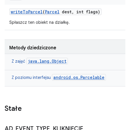
write
To
Parcel
(
Parcel
dest
,
int flags)
Spłaszcz ten obiekt na działkę.
Metody dziedziczone
java.lang.Object
Z zajęć
android.os.Parcelable
Z poziomu interfejsu
Stałe
AD
_
EVENT
_
TYPE
_
KLIKNIĘCIE