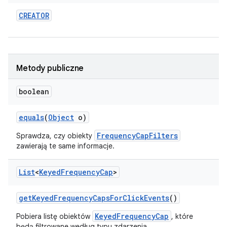
CREATOR
Metody publiczne
boolean
equals
(
Object
o)
FrequencyCapFilters
Sprawdza, czy obiekty
zawierają te same informacje.
List
<
Keyed
Frequency
Cap
>
get
Keyed
Frequency
Caps
For
Click
Events
()
KeyedFrequencyCap
Pobiera listę obiektów
, które
będą filtrowane według typu zdarzenia