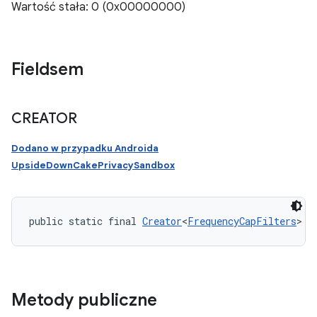
Wartość stała: 0 (0x00000000)
Fieldsem
CREATOR
Dodano w przypadku Androida
UpsideDownCakePrivacySandbox
public static final 
Creator
<
FrequencyCapFilters
> C
Metody publiczne