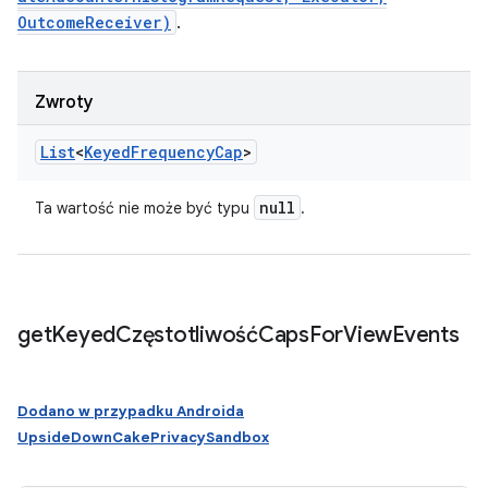
OutcomeReceiver)
.
Zwroty
List
<
Keyed
Frequency
Cap
>
null
Ta wartość nie może być typu
.
get
Keyed
CzęstotliwośćCaps
For
View
Events
Dodano w przypadku Androida
UpsideDownCakePrivacySandbox