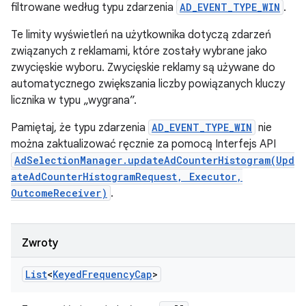
filtrowane według typu zdarzenia
AD_EVENT_TYPE_WIN
.
Te limity wyświetleń na użytkownika dotyczą zdarzeń
związanych z reklamami, które zostały wybrane jako
zwycięskie wyboru. Zwycięskie reklamy są używane do
automatycznego zwiększania liczby powiązanych kluczy
licznika w typu „wygrana”.
Pamiętaj, że typu zdarzenia
AD_EVENT_TYPE_WIN
nie
można zaktualizować ręcznie za pomocą Interfejs API
AdSelectionManager.updateAdCounterHistogram(Upd
ateAdCounterHistogramRequest, Executor,
OutcomeReceiver)
.
Zwroty
List
<
Keyed
Frequency
Cap
>