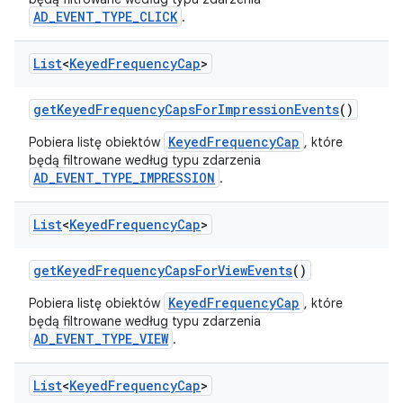
AD_EVENT_TYPE_CLICK
.
List
<
Keyed
Frequency
Cap
>
get
Keyed
Frequency
Caps
For
Impression
Events
()
KeyedFrequencyCap
Pobiera listę obiektów
, które
będą filtrowane według typu zdarzenia
AD_EVENT_TYPE_IMPRESSION
.
List
<
Keyed
Frequency
Cap
>
get
Keyed
Frequency
Caps
For
View
Events
()
KeyedFrequencyCap
Pobiera listę obiektów
, które
będą filtrowane według typu zdarzenia
AD_EVENT_TYPE_VIEW
.
List
<
Keyed
Frequency
Cap
>