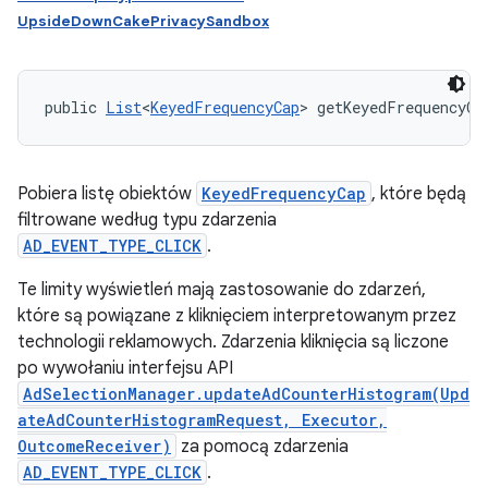
UpsideDownCakePrivacySandbox
public 
List
<
KeyedFrequencyCap
> getKeyedFrequencyCa
Pobiera listę obiektów
KeyedFrequencyCap
, które będą
filtrowane według typu zdarzenia
AD_EVENT_TYPE_CLICK
.
Te limity wyświetleń mają zastosowanie do zdarzeń,
które są powiązane z kliknięciem interpretowanym przez
technologii reklamowych. Zdarzenia kliknięcia są liczone
po wywołaniu interfejsu API
AdSelectionManager.updateAdCounterHistogram(Upd
ateAdCounterHistogramRequest, Executor,
OutcomeReceiver)
za pomocą zdarzenia
AD_EVENT_TYPE_CLICK
.