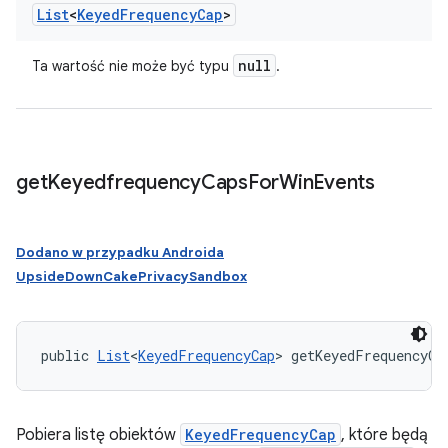
List
<
Keyed
Frequency
Cap
>
null
Ta wartość nie może być typu
.
get
Keyedfrequency
Caps
For
Win
Events
Dodano w przypadku Androida
UpsideDownCakePrivacySandbox
public 
List
<
KeyedFrequencyCap
> getKeyedFrequencyCa
Pobiera listę obiektów
KeyedFrequencyCap
, które będą