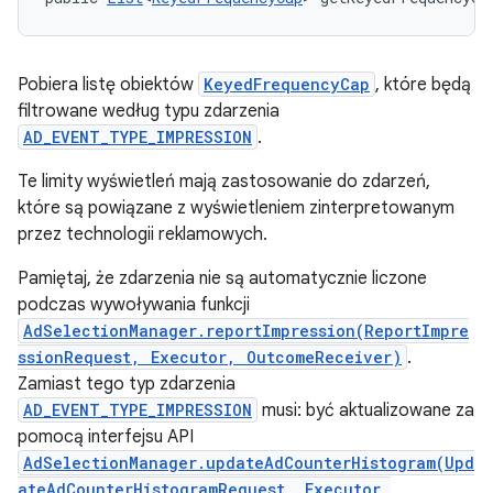
Pobiera listę obiektów
KeyedFrequencyCap
, które będą
filtrowane według typu zdarzenia
AD_EVENT_TYPE_IMPRESSION
.
Te limity wyświetleń mają zastosowanie do zdarzeń,
które są powiązane z wyświetleniem zinterpretowanym
przez technologii reklamowych.
Pamiętaj, że zdarzenia nie są automatycznie liczone
podczas wywoływania funkcji
AdSelectionManager.reportImpression(ReportImpre
ssionRequest, Executor, OutcomeReceiver)
.
Zamiast tego typ zdarzenia
AD_EVENT_TYPE_IMPRESSION
musi: być aktualizowane za
pomocą interfejsu API
AdSelectionManager.updateAdCounterHistogram(Upd
ateAdCounterHistogramRequest, Executor,