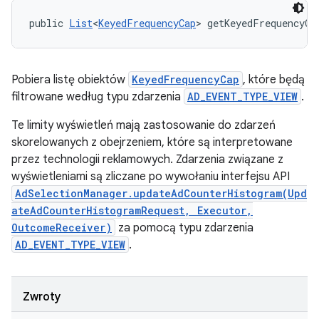
public 
List
<
KeyedFrequencyCap
> getKeyedFrequencyCa
Pobiera listę obiektów
KeyedFrequencyCap
, które będą
filtrowane według typu zdarzenia
AD_EVENT_TYPE_VIEW
.
Te limity wyświetleń mają zastosowanie do zdarzeń
skorelowanych z obejrzeniem, które są interpretowane
przez technologii reklamowych. Zdarzenia związane z
wyświetleniami są zliczane po wywołaniu interfejsu API
AdSelectionManager.updateAdCounterHistogram(Upd
ateAdCounterHistogramRequest, Executor,
OutcomeReceiver)
za pomocą typu zdarzenia
AD_EVENT_TYPE_VIEW
.
Zwroty