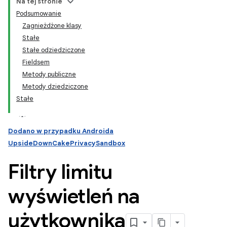
Na tej stronie
Podsumowanie
Zagnieżdżone klasy
Stałe
Stałe odziedziczone
Fieldsem
Metody publiczne
Metody dziedziczone
Stałe
Dodano w przypadku Androida
UpsideDownCakePrivacySandbox
Filtry limitu
wyświetleń na
użytkownika
ation