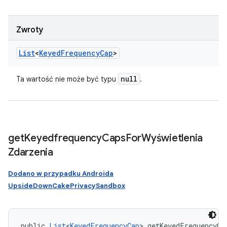
Zwroty
List
<
Keyed
Frequency
Cap
>
null
Ta wartość nie może być typu
.
get
Keyedfrequency
Caps
For
Wyświetlenia
Zdarzenia
Dodano w przypadku Androida
UpsideDownCakePrivacySandbox
public 
List
<
KeyedFrequencyCap
> getKeyedFrequencyCa