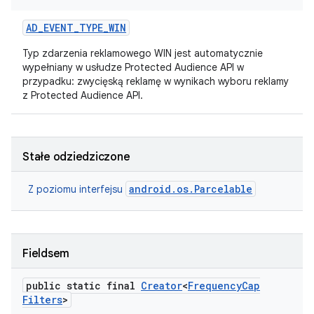
AD
_
EVENT
_
TYPE
_
WIN
Typ zdarzenia reklamowego WIN jest automatycznie
wypełniany w usłudze Protected Audience API w
przypadku: zwycięską reklamę w wynikach wyboru reklamy
z Protected Audience API.
Stałe odziedziczone
android.os.Parcelable
Z poziomu interfejsu
Fieldsem
public static final
Creator
<
Frequency
Cap
Filters
>