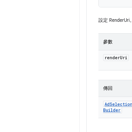
設定 RenderUri
參數
render
Uri
傳回
Ad
Selectio
Builder