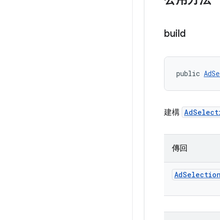
build
public 
AdSe
建構
AdSelect
傳回
Ad
Selectio