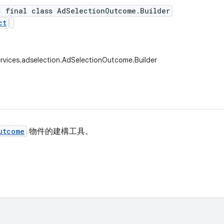
c final class AdSelectionOutcome.Builder
ct
rvices.adselection.AdSelectionOutcome.Builder
utcome
物件的建構工具。