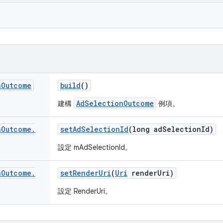
n
Outcome
build
()
AdSelectionOutcome
建構
例項。
n
Outcome
.
set
Ad
Selection
Id
(long ad
Selection
Id)
設定 mAdSelectionId。
n
Outcome
.
set
Render
Uri
(
Uri
render
Uri)
設定 RenderUri。