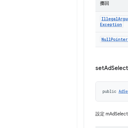
擲回
Illegal
Argu
Exception
Null
Pointer
set
Ad
Select
public 
AdSe
設定 mAdSelect