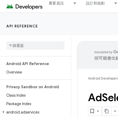
重要資訊
設計和規劃
API REFERENCE
但可能會出
Android API Reference
Overview
Android Developer
Privacy Sandbox on Android
Ad
Sel
Class Index
Package Index
android
.
adservices