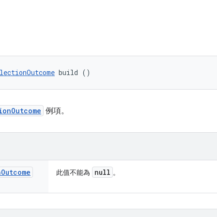
lectionOutcome
 build ()
ionOutcome
例項。
n
Outcome
null
此值不能為
。