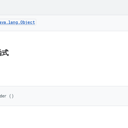
ava.lang.Object
函式
lder ()