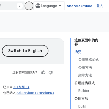
/
Android Studio
登入
這個頁面中的內
容
摘要
公用建構函式
公用方法
這對你有幫助嗎？
繼承方法
公用建構函式
已加至
API 級別 34
Builder
也已納入
Ad Services Extensions 4
公用方法
build