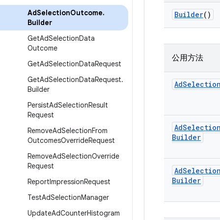
Ad
Selection
Outcome
.
Builder
()
Builder
Get
Ad
Selection
Data
Outcome
公用方法
Get
Ad
Selection
Data
Request
Get
Ad
Selection
Data
Request
.
Ad
Selectio
Builder
Persist
Ad
Selection
Result
Request
Ad
Selectio
Remove
Ad
Selection
From
Builder
Outcomes
Override
Request
Remove
Ad
Selection
Override
Request
Ad
Selectio
Builder
Report
Impression
Request
Test
Ad
Selection
Manager
Update
Ad
Counter
Histogram