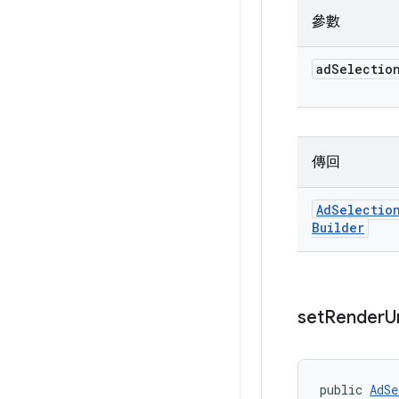
參數
ad
Selectio
傳回
Ad
Selectio
Builder
set
Render
U
public 
AdSe