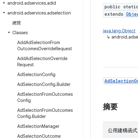
android
.
adservices
.
adid
public stati
android
.
adservices
.
adselection
extends
Obje
總覽
java.lang.Object
Classes
↳
android.adse
Add
Ad
Selection
From
Outcomes
Override
Request
Add
Ad
Selection
Override
Request
Ad
Selection
Config
AdSelectionO
Ad
Selection
Config
.
Builder
Ad
Selection
From
Outcomes
Config
摘要
Ad
Selection
From
Outcomes
Config
.
Builder
Ad
Selection
Manager
公用建構函式
Ad
Selection
Outcome