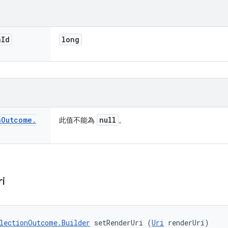
n
Id
long
n
Outcome
.
null
此值不能為
。
ri
lectionOutcome.Builder
 setRenderUri (
Uri
 renderUri)