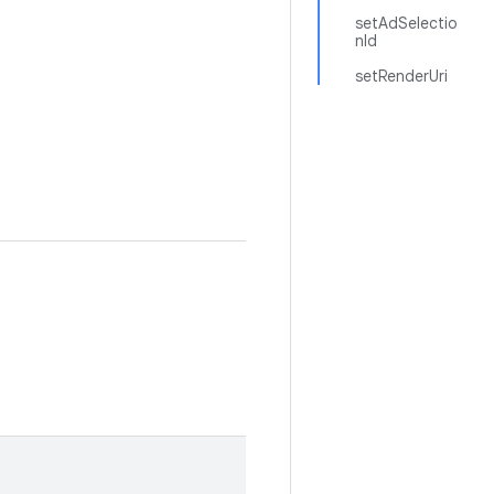
setAdSelectio
nId
setRenderUri