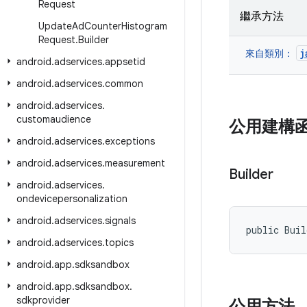
Request
繼承方法
Update
Ad
Counter
Histogram
Request
.
Builder
j
來自類別：
android
.
adservices
.
appsetid
android
.
adservices
.
common
android
.
adservices
.
customaudience
公用建構
android
.
adservices
.
exceptions
android
.
adservices
.
measurement
Builder
android
.
adservices
.
ondevicepersonalization
android
.
adservices
.
signals
public Bui
android
.
adservices
.
topics
android
.
app
.
sdksandbox
android
.
app
.
sdksandbox
.
sdkprovider
公用方法