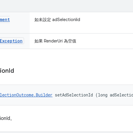
ment
如未設定 adSelectionIid
Exception
如果 RenderUri 為空值
ion
Id
lectionOutcome.Builder
 setAdSelectionId (long adSelecti
ionId。