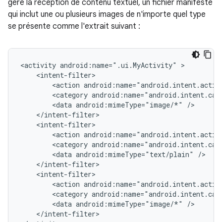
gère la réception de contenu textuel, un fichier manifeste
qui inclut une ou plusieurs images de n'importe quel type
se présente comme l'extrait suivant :
<activity
android:name=".ui.MyActivity"
<action
android:name="android.intent.actio
<category
android:name="android.intent.cat
<data
android:mimeType="image/*"
<action
android:name="android.intent.actio
<category
android:name="android.intent.cat
<data
android:mimeType="text/plain"
<action
android:name="android.intent.actio
<category
android:name="android.intent.cat
<data
android:mimeType="image/*"
</intent-filter>
