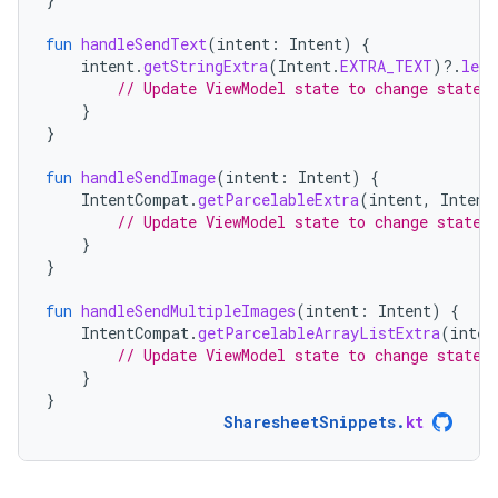
fun
handleSendText
(
intent
:
Intent
)
{
intent
.
getStringExtra
(
Intent
.
EXTRA_TEXT
)
?.
let
// Update ViewModel state to change state 
}
}
fun
handleSendImage
(
intent
:
Intent
)
{
IntentCompat
.
getParcelableExtra
(
intent
,
Intent
// Update ViewModel state to change state 
}
}
fun
handleSendMultipleImages
(
intent
:
Intent
)
{
IntentCompat
.
getParcelableArrayListExtra
(
inten
// Update ViewModel state to change state 
}
}
SharesheetSnippets
.
kt