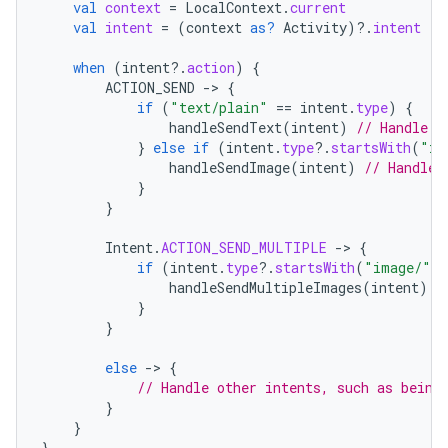
val
context
=
LocalContext
.
current
val
intent
=
(
context
as?
Activity
)
?.
intent
when
(
intent
?.
action
)
{
ACTION_SEND
-
>
{
if
(
"text/plain"
==
intent
.
type
)
{
handleSendText
(
intent
)
// Handle t
}
else
if
(
intent
.
type
?.
startsWith
(
"im
handleSendImage
(
intent
)
// Handle 
}
}
Intent
.
ACTION_SEND_MULTIPLE
-
>
{
if
(
intent
.
type
?.
startsWith
(
"image/"
)
handleSendMultipleImages
(
intent
)
/
}
}
else
-
>
{
// Handle other intents, such as being
}
}
}