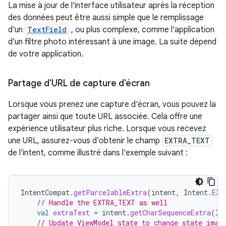
La mise à jour de l'interface utilisateur après la réception
des données peut être aussi simple que le remplissage
d'un
TextField
, ou plus complexe, comme l'application
d'un filtre photo intéressant à une image. La suite dépend
de votre application.
Partage d'URL de capture d'écran
Lorsque vous prenez une capture d'écran, vous pouvez la
partager ainsi que toute URL associée. Cela offre une
expérience utilisateur plus riche. Lorsque vous recevez
une URL, assurez-vous d'obtenir le champ
EXTRA_TEXT
de l'intent, comme illustré dans l'exemple suivant :
IntentCompat
.
getParcelableExtra
(
intent
,
Intent
.
EXT
// Handle the EXTRA_TEXT as well
val
extraText
=
intent
.
getCharSequenceExtra
(
In
// Update ViewModel state to change state imag