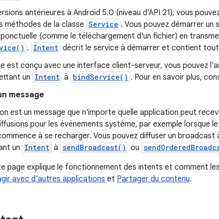
ersions antérieures à Android 5.0 (niveau d'API 21), vous pouve
les méthodes de la classe
Service
. Vous pouvez démarrer un s
 ponctuelle (comme le téléchargement d'un fichier) en transme
vice()
.
Intent
décrit le service à démarrer et contient tou
ice est conçu avec une interface client-serveur, vous pouvez l
ettant un
Intent
à
bindService()
. Pour en savoir plus, con
 un message
ion est un message que n'importe quelle application peut recev
diffusions pour les événements système, par exemple lorsque 
 commence à se recharger. Vous pouvez diffuser un broadcast à
ant un
Intent
à
sendBroadcast()
ou
sendOrderedBroadc
e page explique le fonctionnement des intents et comment les ut
agir avec d'autres applications
et
Partager du contenu
.