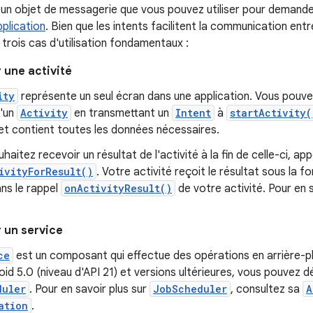
un objet de messagerie que vous pouvez utiliser pour demande
plication
. Bien que les intents facilitent la communication en
e trois cas d'utilisation fondamentaux :
 une activité
ity
représente un seul écran dans une application. Vous pouve
d'un
Activity
en transmettant un
Intent
à
startActivity(
et contient toutes les données nécessaires.
haitez recevoir un résultat de l'activité à la fin de celle-ci, ap
ivityForResult()
. Votre activité reçoit le résultat sous la 
ans le rappel
onActivityResult()
de votre activité. Pour en s
 un service
ce
est un composant qui effectue des opérations en arrière-pla
id 5.0 (niveau d'API 21) et versions ultérieures, vous pouvez 
duler
. Pour en savoir plus sur
JobScheduler
, consultez sa
A
ation
.