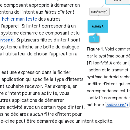
 le composant approprié à démarrer en
ntenu de l'intent aux
filtres d'intent
e
fichier manifeste
des autres
l'appareil. Si l'intent correspond à un
 le système démarre ce composant et lui
Intent
. Si plusieurs filtres d'intent sont
 système affiche une boîte de dialogue
Figure 1
. Voici commen
l'utilisateur de choisir l'application à
par le système pour dé
[1]
l'
activité A
crée un
l'action et le transmet
nt est une expression dans le fichier
système Android reche
application qui spécifie le type d'intents
un filtre d'intent qui 
t souhaite recevoir. Par exemple, en
correspondance est t
tre d'intent pour une activité, vous
l'activité correspondan
utres applications de démarrer
méthode
onCreate()
e activité avec un certain type d'intent.
us ne déclarez
aucun
filtre d'intent pour
lle-ci ne peut être démarrée qu'avec un intent explicite.