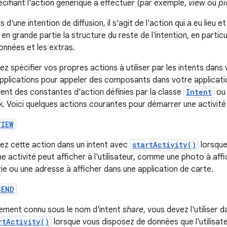
cifiant l'action générique à effectuer (par exemple,
view
ou
pi
 d'une intention de diffusion, il s'agit de l'action qui a eu lieu e
en grande partie la structure du reste de l'intention, en partic
onnées et les extras.
z spécifier vos propres actions à utiliser par les intents dans 
pplications pour appeler des composants dans votre applicatio
nt des constantes d'action définies par la classe
Intent
ou 
 Voici quelques actions courantes pour démarrer une activité 
VIEW
isez cette action dans un intent avec
startActivity()
lorsque
ne activité peut afficher à l'utilisateur, comme une photo à aff
rie ou une adresse à afficher dans une application de carte.
SEND
ement connu sous le nom d'intent
share
, vous devez l'utiliser 
rtActivity()
lorsque vous disposez de données que l'utilisat