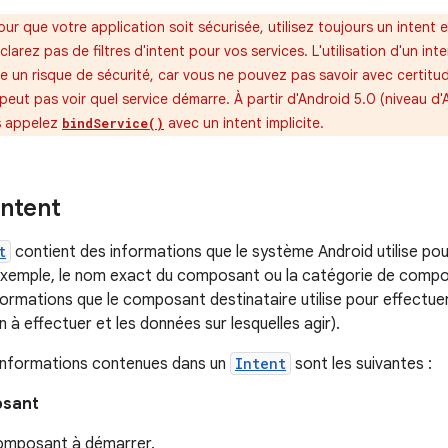
our que votre application soit sécurisée, utilisez toujours un intent
larez pas de filtres d'intent pour vos services. L'utilisation d'un int
e un risque de sécurité, car vous ne pouvez pas savoir avec certitud
ne peut pas voir quel service démarre. À partir d'Android 5.0 (niveau d
s appelez
avec un intent implicite.
bindService()
intent
t
contient des informations que le système Android utilise po
xemple, le nom exact du composant ou la catégorie de composan
nformations que le composant destinataire utilise pour effectue
n à effectuer et les données sur lesquelles agir).
 informations contenues dans un
Intent
sont les suivantes :
osant
mposant à démarrer.