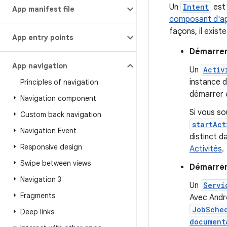
Un
Intent
est 
App manifest file
composant d'ap
façons, il exist
App entry points
Démarrer
App navigation
Un
Activ
instance 
Principles of navigation
démarrer 
Navigation component
Si vous sou
Custom back navigation
startAct
Navigation Event
distinct d
Responsive design
Activités
.
Swipe between views
Démarrer
Navigation 3
Un
Servi
Fragments
Avec Andro
JobSche
Deep links
document