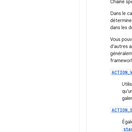
Chaîne spé
Dans le cas
détermine 
dans les d
Vous pouve
d'autres a
généraleme
framework.
ACTION_
Util
qu'u
gale
ACTION_
Égal
sta