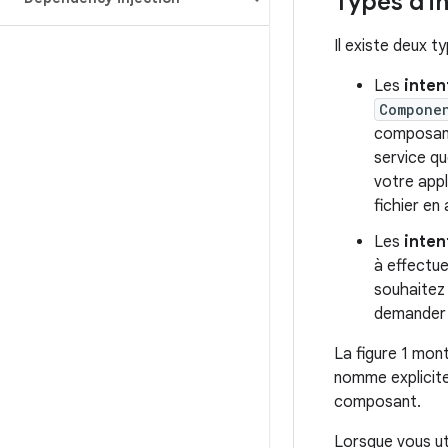
Types d'i
Il existe deux ty
Les
inten
Compone
composant 
service q
votre appl
fichier en 
Les
inten
à effectue
souhaitez 
demander à
La figure 1 mon
nomme explicit
composant.
Lorsque vous uti