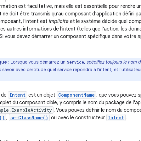
rmation est facultative, mais elle est essentielle pour rendre u
nt ne doit être transmis qu'au composant d'application défini 
mposant, l'intent est
implicite
et le système décide quel compo
es autres informations de l'intent (telles que l'action, les donn
Si vous devez démarrer un composant spécifique dans votre ap
que
: Lorsque vous démarrez un
,
spécifiez toujours le nom
Service
savoir avec certitude quel service répondra à l'intent, et l'utilisateu
 de
Intent
est un objet
ComponentName
, que vous pouvez sp
plet du composant cible, y compris le nom du package de l'ap
mple.ExampleActivity
. Vous pouvez définir le nom du comp
()
,
setClassName()
ou avec le constructeur
Intent
.