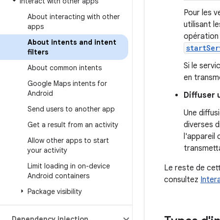
Interact with other apps
Pour les v
About interacting with other
utilisant 
apps
opération
About intents and intent
startSer
filters
Si le serv
About common intents
en transm
Google Maps intents for
Android
Diffuser
Send users to another app
Une diffus
diverses 
Get a result from an activity
l'appareil
Allow other apps to start
transmett
your activity
Limit loading in on-device
Le reste de cett
Android containers
consultez
Inter
Package visibility
Dependency injection