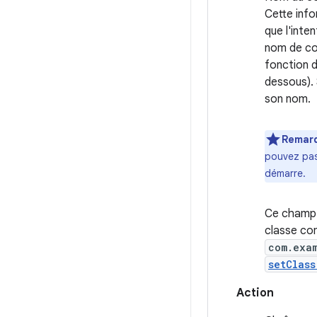
Cette info
que l'inte
nom de co
fonction d
dessous). 
son nom.
Remar
pouvez pas 
démarre.
Ce champ
classe com
com.exa
setClass
Action