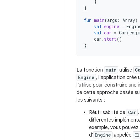
}
}
fun
main
(
args
:
Array
)
val
engine
=
Engin
val
car
=
Car
(
engi
car
.
start
()
}
La fonction
main
utilise
C
Engine
, l'application crée
l'utilise pour construire une
de cette approche basée sur
les suivants :
Réutilisabilité de
Car
différentes implémenta
exemple, vous pouvez d
d'
Engine
appelée
El