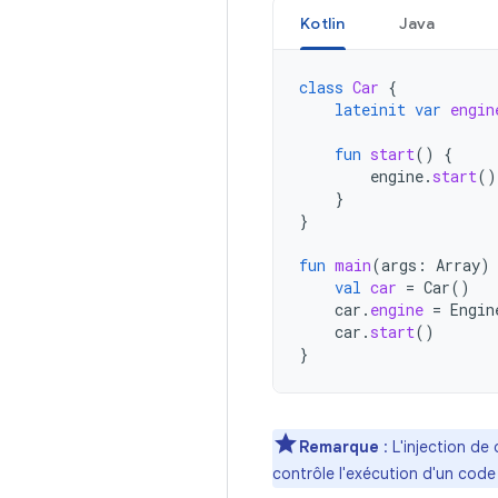
Kotlin
Java
class
Car
{
lateinit
var
engin
fun
start
()
{
engine
.
start
()
}
}
fun
main
(
args
:
Array
)
val
car
=
Car
()
car
.
engine
=
Engin
car
.
start
()
}
Remarque
: L'injection de
contrôle l'exécution d'un code