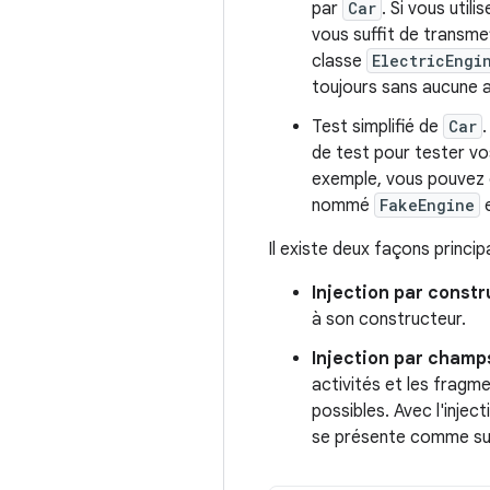
par
Car
. Si vous utili
vous suffit de transme
classe
ElectricEngi
toujours sans aucune a
Test simplifié de
Car
de test pour tester vo
exemple, vous pouvez 
nommé
FakeEngine
e
Il existe deux façons princi
Injection par const
à son constructeur.
Injection par champs
activités et les fragm
possibles. Avec l'inje
se présente comme sui