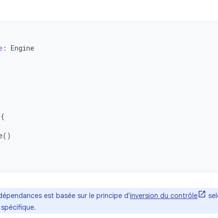
e
:
Engine
{
e
()
 dépendances est basée sur le principe d'
inversion du contrôle
sel
 spécifique.