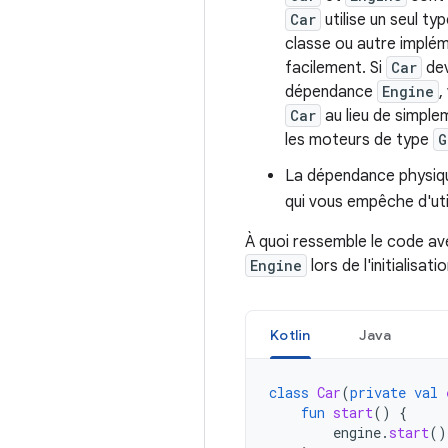
Car
utilise un seul typ
classe ou autre implém
facilement. Si
Car
dev
dépendance
Engine
,
Car
au lieu de simple
les moteurs de type
G
La dépendance physiq
qui vous empêche d'uti
À quoi ressemble le code av
Engine
lors de l'initialisati
Kotlin
Java
class
Car
(
private
val
fun
start
()
{
engine
.
start
()