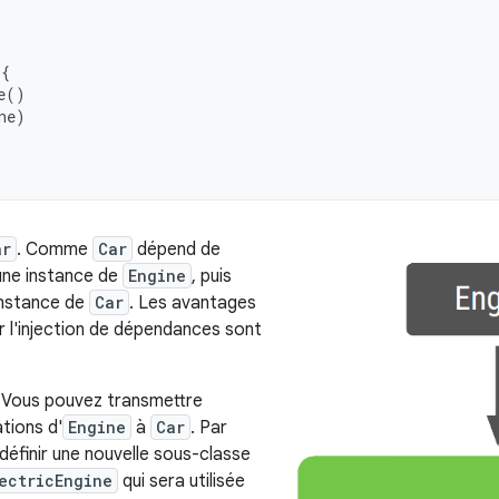
{
e
()
ne
)
ar
. Comme
Car
dépend de
 une instance de
Engine
, puis
 instance de
Car
. Les avantages
 l'injection de dépendances sont
. Vous pouvez transmettre
tions d'
Engine
à
Car
. Par
éfinir une nouvelle sous-classe
ectricEngine
qui sera utilisée