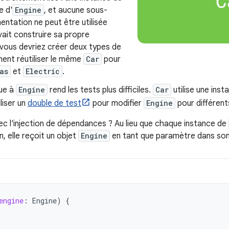
e d'
Engine
, et aucune sous-
entation ne peut être utilisée
ait construire sa propre
 vous devriez créer deux types de
ment réutiliser le même
Car
pour
as
et
Electric
.
ue à
Engine
rend les tests plus difficiles.
Car
utilise une inst
liser un
double de test
pour modifier
Engine
pour différent
ec l'injection de dépendances ? Au lieu que chaque instance de
on, elle reçoit un objet
Engine
en tant que paramètre dans son
engine
:
Engine
)
{