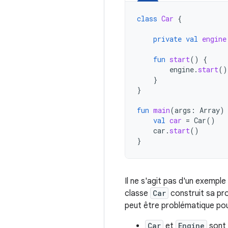
class
Car
{
private
val
engine
fun
start
()
{
engine
.
start
()
}
}
fun
main
(
args
:
Array
)
val
car
=
Car
()
car
.
start
()
}
Il ne s'agit pas d'un exemple
classe
Car
construit sa p
peut être problématique pour
Car
et
Engine
sont 