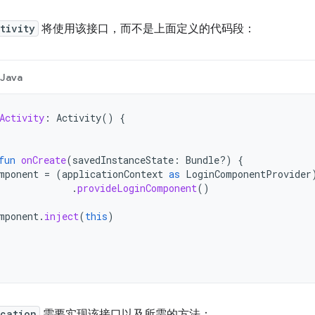
tivity
将使用该接口，而不是上面定义的代码段：
Java
Activity
:
Activity
()
{
fun
onCreate
(
savedInstanceState
:
Bundle?)
{
mponent
=
(
applicationContext
as
LoginComponentProvider
.
provideLoginComponent
()
mponent
.
inject
(
this
)
cation
需要实现该接口以及所需的方法：