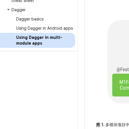
cheat sheet
Dagger
Dagger basics
Using Dagger in Android apps
Using Dagger in multi-
module apps
图 1.
多模块项目中的