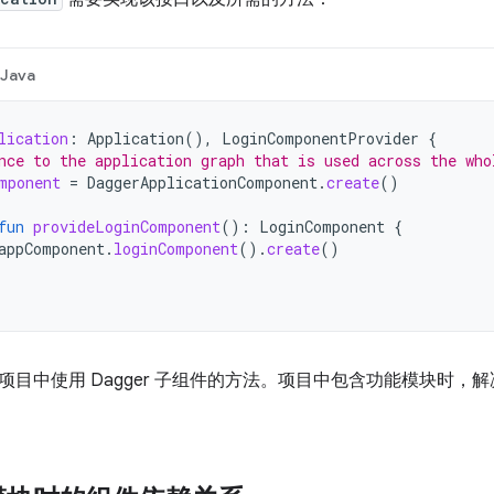
Java
lication
:
Application
(),
LoginComponentProvider
{
nce to the application graph that is used across the who
mponent
=
DaggerApplicationComponent
.
create
()
fun
provideLoginComponent
():
LoginComponent
{
appComponent
.
loginComponent
().
create
()
项目中使用 Dagger 子组件的方法。项目中包含功能模块时，