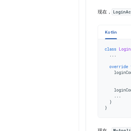
现在，
LoginAc
Kotlin
class
Login
...
override
loginCo
loginCo
...
}
}
现在，
MyAppli