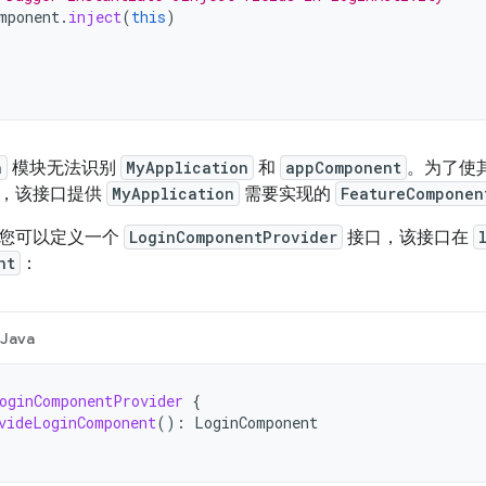
mponent
.
inject
(
this
)
n
模块无法识别
MyApplication
和
appComponent
。为了使
口，该接口提供
MyApplication
需要实现的
FeatureComponen
您可以定义一个
LoginComponentProvider
接口，该接口在
nt
：
Java
oginComponentProvider
{
videLoginComponent
():
LoginComponent