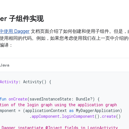
ger 子组件实现
用中使用 Dagger
文档页面介绍了如何创建和使用子组件。但是，
使用相同的代码。例如，如果您考虑使用我们在上一页中介绍的
编译：
Java
Activity
:
Activity
()
{
fun
onCreate
(
savedInstanceState
:
Bundle?)
{
tion of the login graph using the application graph
mponent
=
(
applicationContext
as
MyDaggerApplication
)
.
appComponent
.
loginComponent
().
create
()
 Dagger instantiate @Inject fields in LoginActivity