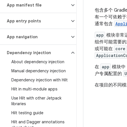
App manifest file
包含多个 Gra
有一个可依赖于
App entry points
通常包含
Appl
app
模块非常
App navigation
组件可能需要的
或可能在
core
Dependency injection
ApplicationC
About dependency injection
在
app
模块中
Manual dependency injection
户专属配置的
U
Dependency injection with Hilt
在项目的不同模
Hilt in multi-module apps
Use Hilt with other Jetpack
libraries
Hilt testing guide
Hilt and Dagger annotations