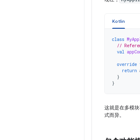
Kotlin
class
MyApp
// Refere
val
appCo
override
return
}
}
这就是在多模块
式而异。