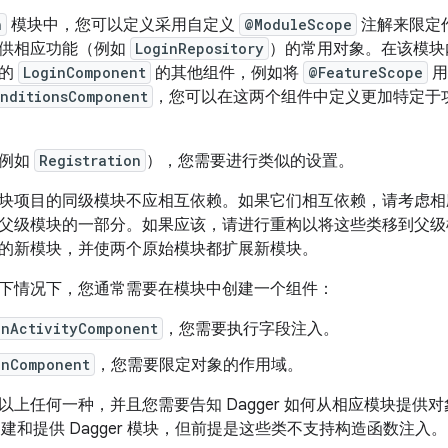
n
模块中，您可以定义采用自定义
@ModuleScope
注解来限定
供相应功能（例如
LoginRepository
）的常用对象。在该模块
域的
LoginComponent
的其他组件，例如将
@FeatureScope
用
nditionsComponent
，您可以在这两个组件中定义更加特定于
（例如
Registration
），您需要进行类似的设置。
块项目的同级模块不应相互依赖。如果它们相互依赖，请考虑相
父级模块的一部分。如果应该，请进行重构以将这些类移到父级
的新模块，并使两个原始模块都扩展新模块。
下情况下，您通常需要在模块中创建一个组件：
inActivityComponent
，您需要执行字段注入。
inComponent
，您需要限定对象的作用域。
以上任何一种，并且您需要告知 Dagger 如何从相应模块提供
建和提供 Dagger 模块，但前提是这些类不支持构造函数注入。