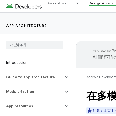
Essentials
Design & Plan
APP ARCHITECTURE
AI 翻译可
Introduction
Guide to app architecture
Android Developer
Modularization
在多模
App resources
注意：
本页中提