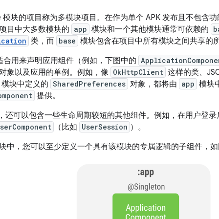
dle 模块的项目称为多模块项目。在作为单个 APK 发布且不包
项目中大多数模块的
app
模块和一个其他模块通常可依赖的
b
ication
类，而
base
模块包含在项目中所有模块之间共享的
适合用来声明应用组件（例如，下图中的
ApplicationCompone
对象以及应用的单例。例如，像
OkHttpClient
这样的类、JS
模块中定义的
SharedPreferences
对象，都将由
app
模块
omponent
提供。
，还可以包含一些生命周期较短的其他组件。例如，在用户登录
serComponent
（比如
UserSession
）。
块中，您可以至少定义一个具有该模块的专属逻辑的子组件，如图