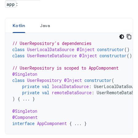
app
:
Kotlin
Java
// UserRepository's dependencies
class
UserLocalDataSource
@Inject
constructor
()
{
class
UserRemoteDataSource
@Inject
constructor
()
{
// UserRepository is scoped to AppComponent
@Singleton
class
UserRepository
@Inject
constructor
(
private
val
localDataSource
:
UserLocalDataSour
private
val
remoteDataSource
:
UserRemoteDataSo
)
{
...
}
@Singleton
@Component
interface
AppComponent
{
...
}