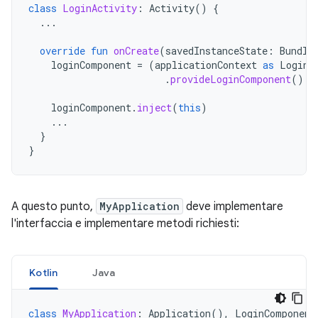
class
LoginActivity
:
Activity
()
{
...
override
fun
onCreate
(
savedInstanceState
:
Bundle
loginComponent
=
(
applicationContext
as
LoginC
.
provideLoginComponent
()
loginComponent
.
inject
(
this
)
...
}
}
A questo punto,
MyApplication
deve implementare
l'interfaccia e implementare metodi richiesti:
Kotlin
Java
class
MyApplication
:
Application
(),
LoginComponent