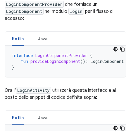
LoginComponentProvider
che fornisce un
LoginComponent
nel modulo
login
per il flusso di
accesso:
Kotlin
Java
interface
LoginComponentProvider
{
fun
provideLoginComponent
():
LoginComponent
}
Ora l'
LoginActivity
utilizzerà questa interfaccia al
posto dello snippet di codice definita sopra:
Kotlin
Java