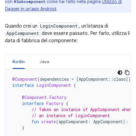
con
come hai fatto nella pagina
Utilizzo di
@Subcomponent
Dagger in un'app Android
.
Quando crei un
LoginComponent
, un'istanza di
AppComponent
deve essere passato. Per farlo, utilizza il
data di fabbrica del componente:
Kotlin
Java
@Component
(
dependencies
=
[
AppComponent
::
class
]
)
interface
LoginComponent
{
@Component.Factory
interface
Factory
{
// Takes an instance of AppComponent when 
// an instance of LoginComponent
fun
create
(
appComponent
:
AppComponent
):
Lo
}