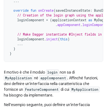
...
override
fun
onCreate
(
savedInstanceState
:
Bundle
// Creation of the login graph using the applic
loginComponent
=
(
applicationContext
as
MyDagg
.
appComponent
.
loginCompone
// Make Dagger instantiate @Inject fields in L
loginComponent
.
inject
(
this
)
...
}
}
Il motivo è che il modulo
login
non sa di
MyApplication
né
appComponent
. Affinché funzioni,
devi definire un'interfaccia nella caratteristica che
fornisce un
FeatureComponent
di cui
MyApplication
ha bisogno da implementare.
Nell'esempio seguente, puoi definire un'interfaccia