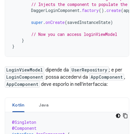
// Injects the component to populate the @
DaggerLoginComponent
.
factory
().
create
(
appC
super
.
onCreate
(
savedInstanceState
)
// Now you can access loginViewModel
}
}
LoginViewModel
dipende da
UserRepository
; e per
LoginComponent
possa accedervi da
AppComponent
,
AppComponent
deve esporlo in nell'interfaccia:
Kotlin
Java
@Singleton
@Component