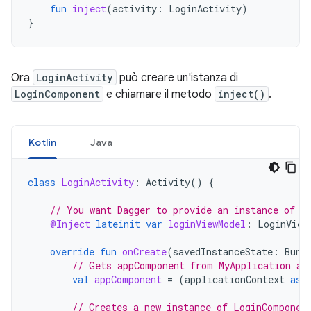
fun
inject
(
activity
:
LoginActivity
)
}
Ora
LoginActivity
può creare un'istanza di
LoginComponent
e chiamare il metodo
inject()
.
Kotlin
Java
class
LoginActivity
:
Activity
()
{
// You want Dagger to provide an instance of L
@Inject
lateinit
var
loginViewModel
:
LoginView
override
fun
onCreate
(
savedInstanceState
:
Bund
// Gets appComponent from MyApplication av
val
appComponent
=
(
applicationContext
as
// Creates a new instance of LoginComponen