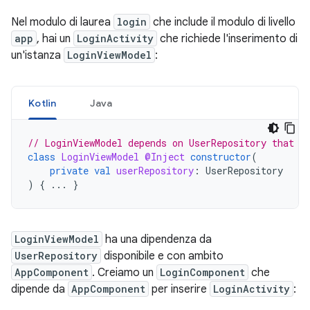
Nel modulo di laurea
login
che include il modulo di livello
app
, hai un
LoginActivity
che richiede l'inserimento di
un'istanza
LoginViewModel
:
Kotlin
Java
// LoginViewModel depends on UserRepository that i
class
LoginViewModel
@Inject
constructor
(
private
val
userRepository
:
UserRepository
)
{
...
}
LoginViewModel
ha una dipendenza da
UserRepository
disponibile e con ambito
AppComponent
. Creiamo un
LoginComponent
che
dipende da
AppComponent
per inserire
LoginActivity
: