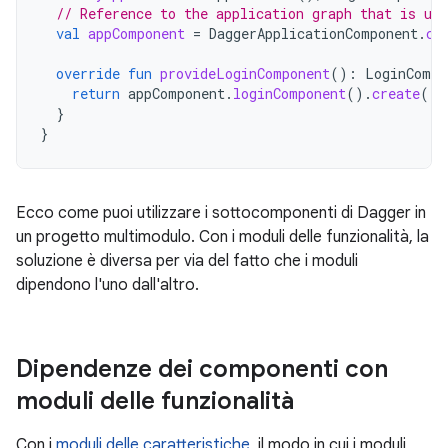
// Reference to the application graph that is use
val
appComponent
=
DaggerApplicationComponent
.
cr
override
fun
provideLoginComponent
():
LoginCompo
return
appComponent
.
loginComponent
().
create
()
}
}
Ecco come puoi utilizzare i sottocomponenti di Dagger in
un progetto multimodulo. Con i moduli delle funzionalità, la
soluzione è diversa per via del fatto che i moduli
dipendono l'uno dall'altro.
Dipendenze dei componenti con
moduli delle funzionalità
Con i
moduli delle caratteristiche
, il modo in cui i moduli