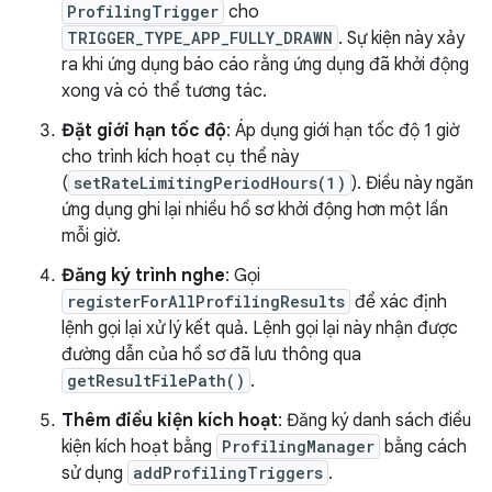
ProfilingTrigger
cho
TRIGGER_TYPE_APP_FULLY_DRAWN
. Sự kiện này xảy
ra khi ứng dụng báo cáo rằng ứng dụng đã khởi động
xong và có thể tương tác.
Đặt giới hạn tốc độ
: Áp dụng giới hạn tốc độ 1 giờ
cho trình kích hoạt cụ thể này
(
setRateLimitingPeriodHours(1)
). Điều này ngăn
ứng dụng ghi lại nhiều hồ sơ khởi động hơn một lần
mỗi giờ.
Đăng ký trình nghe
: Gọi
registerForAllProfilingResults
để xác định
lệnh gọi lại xử lý kết quả. Lệnh gọi lại này nhận được
đường dẫn của hồ sơ đã lưu thông qua
getResultFilePath()
.
Thêm điều kiện kích hoạt
: Đăng ký danh sách điều
kiện kích hoạt bằng
ProfilingManager
bằng cách
sử dụng
addProfilingTriggers
.