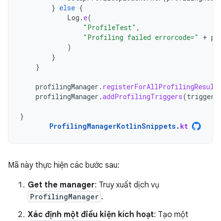
}
else
{
Log
.
e
(
"ProfileTest"
,
"Profiling failed errorcode="
+
pr
)
}
}
profilingManager
.
registerForAllProfilingResult
profilingManager
.
addProfilingTriggers
(
triggers
}
ProfilingManagerKotlinSnippets
.
kt
Mã này thực hiện các bước sau:
Get the manager
: Truy xuất dịch vụ
ProfilingManager
.
Xác định một điều kiện kích hoạt
: Tạo một