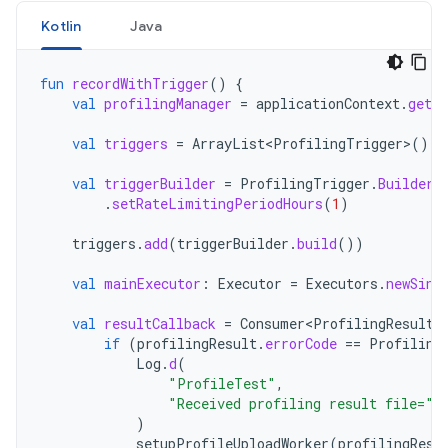
Kotlin
Java
fun
recordWithTrigger
()
{
val
profilingManager
=
applicationContext
.
getS
val
triggers
=
ArrayList<ProfilingTrigger>
()
val
triggerBuilder
=
ProfilingTrigger
.
Builder
(
.
setRateLimitingPeriodHours
(
1
)
triggers
.
add
(
triggerBuilder
.
build
())
val
mainExecutor
:
Executor
=
Executors
.
newSing
val
resultCallback
=
Consumer<ProfilingResult>
if
(
profilingResult
.
errorCode
==
Profiling
Log
.
d
(
"ProfileTest"
,
"Received profiling result file="
)
setupProfileUploadWorker
(
profilingResu