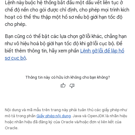
Lệnh này buộc hệ thống bắt đầu một dấu vết liên tục ở
chế độ nền cho gói được chỉ định, cho phép mọi trình kích
hoạt có thể thu thập một hồ sơ nếu bộ giới hạn tốc độ
cho phép.
Bạn cũng có thể bật các lựa chọn gỡ lỗi khác, chẳng hạn
như vô hiệu hoá bộ giới hạn tốc độ khi gỡ lỗi cục bộ. Để
biết thêm thông tin, hãy xem phần
Lệnh gỡ lỗi để lập hồ
sơ cục bộ
.
Thông tin này có hữu ích không cho bạn không?
Nội dung và mã mẫu trên trang này phải tuân thủ các giấy phép như
mô tả trong phần
Giấy phép nội dung
. Java và OpenJDK là nhãn hiệu
hoặc nhãn hiệu đã đăng ký của Oracle và/hoặc đơn vị liên kết của
Oracle.