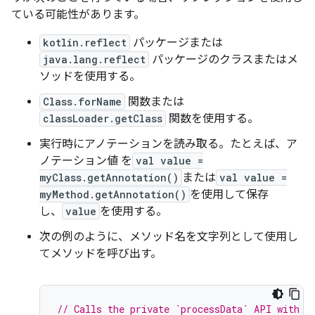
ている可能性があります。
kotlin.reflect
パッケージまたは
java.lang.reflect
パッケージのクラスまたはメ
ソッドを使用する。
Class.forName
関数または
classLoader.getClass
関数を使用する。
実行時にアノテーションを読み取る。たとえば、ア
ノテーション値 を
val value =
myClass.getAnnotation()
または
val value =
myMethod.getAnnotation()
を使用して保存
し、
value
を使用する。
次の例のように、メソッド名を文字列として使用し
てメソッドを呼び出す。
// Calls the private `processData` API with r