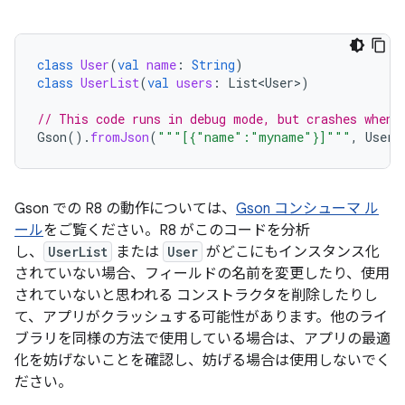
class
User
(
val
name
:
String
)
class
UserList
(
val
users
:
List<User>
)
// This code runs in debug mode, but crashes when 
Gson
().
fromJson
(
"""[{"name":"myname"}]"""
,
User
:
Gson での R8 の動作については、
Gson コンシューマ ル
ール
をご覧ください。R8 がこのコードを分析
し、
UserList
または
User
がどこにもインスタンス化
されていない場合、フィールドの名前を変更したり、使用
されていないと思われる コンストラクタを削除したりし
て、アプリがクラッシュする可能性があります。他のライ
ブラリを同様の方法で使用している場合は、アプリの最適
化を妨げないことを確認し、妨げる場合は使用しないでく
ださい。