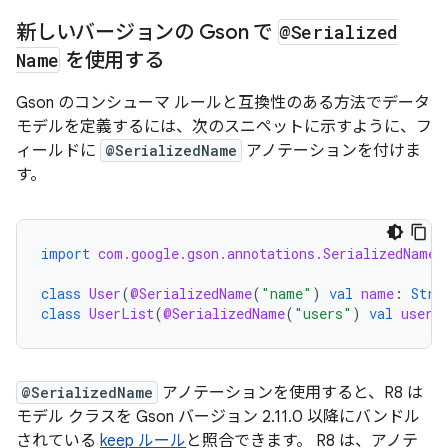
新しいバージョンの Gson で
@Serialized
Name
を使用する
Gson のコンシューマ ルールと互換性のある方法でデータ
モデルを定義するには、次のスニペットに示すように、フ
ィールドに
@SerializedName
アノテーションを付けま
す。
import
com.google.gson.annotations.SerializedName
class
User
(
@SerializedName
(
"name"
)
val
name
:
Stri
class
UserList
(
@SerializedName
(
"users"
)
val
users
@SerializedName
アノテーションを使用すると、R8 は
モデル クラスを Gson バージョン 2.11.0 以降にバンドル
されている
keep ルール
と照合できます。 R8 は、アノテ