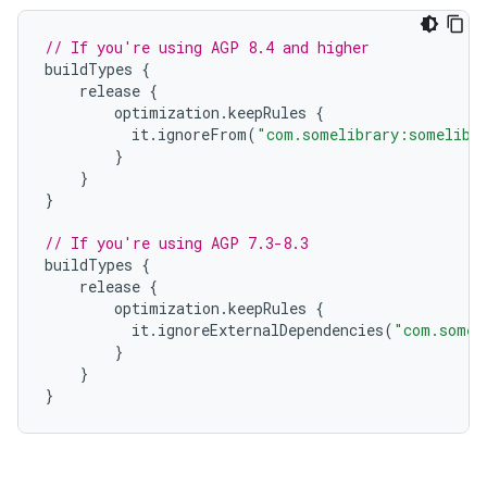
// If you're using AGP 8.4 and higher
buildTypes
{
release
{
optimization
.
keepRules
{
it
.
ignoreFrom
(
"com.somelibrary:somelibr
}
}
}
// If you're using AGP 7.3-8.3
buildTypes
{
release
{
optimization
.
keepRules
{
it
.
ignoreExternalDependencies
(
"com.somel
}
}
}