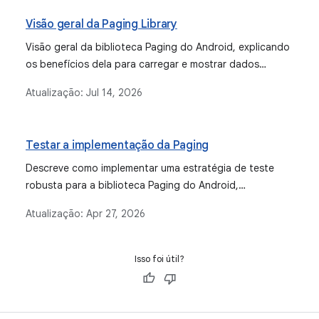
Visão geral da Paging Library
Visão geral da biblioteca Paging do Android, explicando
os benefícios dela para carregar e mostrar dados
paginados de várias fontes na arquitetura de um app.
Atualização:
Jul 14, 2026
Testar a implementação da Paging
Descreve como implementar uma estratégia de teste
robusta para a biblioteca Paging do Android,
abrangendo testes da camada de UI, testes da camada
Atualização:
Apr 27, 2026
de dados para PagingSource e RemoteMediator e testes
completos para toda a implementação da Paging.
Isso foi útil?