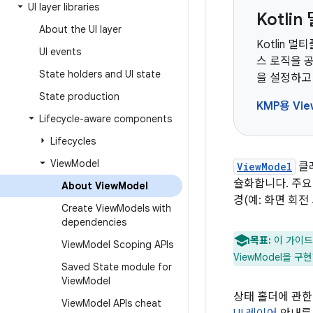
UI layer libraries
Kotl
About the UI layer
Kotlin 
UI events
스 로직을 공
State holders and UI state
을 설정하고
State production
KMP용 Vi
Lifecycle-aware components
Lifecycles
View
Model
ViewModel
클
슐화합니다. 주요
About View
Model
경(예: 화면 회전
Create View
Models with
dependencies
목표:
이 가이드에
View
Model Scoping APIs
ViewModel을 
Saved State module for
View
Model
상태 홀더에 관한
View
Model APIs cheat