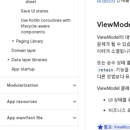
UI 레이어
안내를
sheet
Save UI states
Use Kotlin coroutines with
View
Mod
lifecycle-aware
components
ViewModel
Paging Library
문제가 될 수 있
Domain layer
이터가 소멸됩니다.
Data layer libraries
또는 순수 상태 홀
App startup
retain
기능을 
다른 방법보다 유
Modularization
ViewModel 
UI 상태를
App resources
비즈니스 
App manifest file
참고:
ViewMo