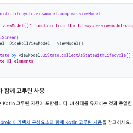
roidx.lifecycle.viewmodel.compose.viewModel
'viewModel()' function from the lifecycle-viewmodel-com
e
lScreen
(
el
:
DiceRollViewModel
=
viewModel
()
tate
by
viewModel
.
uiState
.
collectAsStateWithLifecycle
()
te UI elements
l과 함께 코루틴 사용
 Kotlin 코루틴 지원이 포함됩니다. UI 상태를 유지하는 것과 동
ndroid 아키텍처 구성요소와 함께 Kotlin 코루틴 사용
을 참고하세요.