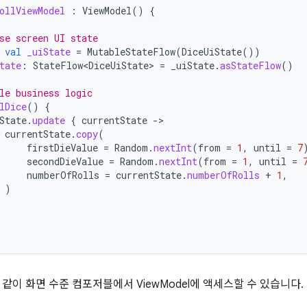
ollViewModel
:
ViewModel
()
{
se screen UI state
val
_uiState
=
MutableStateFlow
(
DiceUiState
())
tate
:
StateFlow<DiceUiState>
=
_uiState
.
asStateFlow
()
le business logic
lDice
()
{
State
.
update
{
currentState
-
currentState
.
copy
(
firstDieValue
=
Random
.
nextInt
(
from
=
1
,
until
=
7
secondDieValue
=
Random
.
nextInt
(
from
=
1
,
until
=
numberOfRolls
=
currentState
.
numberOfRolls
+
1
,
)
같이 화면 수준 컴포저블에서 ViewModel에 액세스할 수 있습니다.