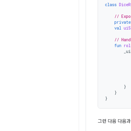
class
DiceR
// Expo
private
val
uiS
// Hand
fun
rol
_ui
}
}
}
그런 다음 다음과 