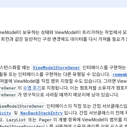
 ViewModel이 보유하는 상태와 ViewModel이 트리거하는 작업에
 회전과 같은 일반적인 구성 변경에도 데이터를 다시 가져올 필요가 
 인스턴스화할 때는
ViewModelStoreOwner
인터페이스를 구현하는 
, 활동 또는 인터페이스를 구현하는 다른 유형일 수 있습니다.
remem
블에 ViewModel을 직접 범위 지정할 수도 있습니다. 그러면 View
reOwner
의
수명 주기
로 지정됩니다. 이는 컴포저블 소유자가 컴포
reOwner
가 영구적으로 사라질 때까지 메모리에 남아 있습니다.
iewModelStoreOwner
인터페이스의 직접 또는 간접 서브클래스입
ivity
및
NavBackStackEntry
입니다. 간접 서브클래스의 전체
요.
LazyList
또는
Pager
의 개별 항목에 ViewModel의 범위를
ModelStoreProvider()
를 사용하여 소유자 관리를 상위 요소로 