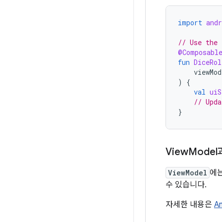
import
and
// Use the 
@Composabl
fun
DiceRol
viewMod
)
{
val
uiS
// Upda
}
View
Mode
ViewModel
에는
수 있습니다.
자세한 내용은
A