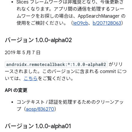
Slices フレームワークは非推奨となり、今後更新さ
れなくなります。アプリ間の通信を処理するフレー
ムワークをお探しの場合は、AppSearchManager の
使用をご検討ください。（
Ie09cb
、
b/207128063
）
バージョン 1
.
0
.
0-alpha02
2019 年 5 月 7 日
androidx.remotecallback:*:1.0.0-alpha02
がリリ
ースされました。このバージョンに含まれる commit につ
いては、
こちら
をご覧ください。
API の変更
コンテキスト / 認証を処理するためのクリーンアッ
プ（
aosp/836270
）
バージョン 1
.
0
.
0-alpha01