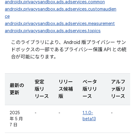
androidx.privacysandbox.ads.adservices.common
androidx.privacysandbox.ads.adservices.customaudien
ce
androidx.privacysandbox.ads.adservices.measurement
androidx.privacysandbox.ads.adservices.topics
このライブラリにより、Android 版プライバシー サン
ドボックスの一部であるプライバシー保護 API との統
合が可能になります。
安定
リリー
ベータ
アルフ
最新の
版リ
ス候補
版リリ
ァ版リ
更新
リース
版
ース
リース
2025
-
-
1.1.0-
-
年 5 月
beta13
7 日