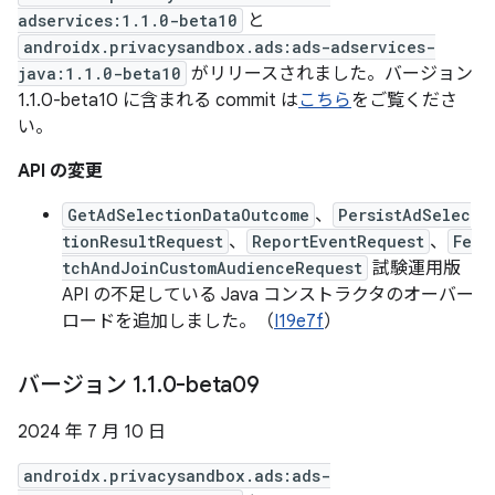
adservices:1.1.0-beta10
と
androidx.privacysandbox.ads:ads-adservices-
java:1.1.0-beta10
がリリースされました。バージョン
1.1.0-beta10 に含まれる commit は
こちら
をご覧くださ
い。
API の変更
GetAdSelectionDataOutcome
、
PersistAdSelec
tionResultRequest
、
ReportEventRequest
、
Fe
tchAndJoinCustomAudienceRequest
試験運用版
API の不足している Java コンストラクタのオーバー
ロードを追加しました。（
I19e7f
）
バージョン 1
.
1
.
0-beta09
2024 年 7 月 10 日
androidx.privacysandbox.ads:ads-