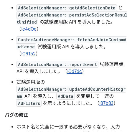
AdSelectionManager::getAdSelectionData
と
AdSelectionManager::persistAdSelectionResul
tUnified
の試験運用版 API を導入しました。
（
Ie4d0e
）
CustomAudienceManager::fetchAndJoinCustomA
udience
試験運用版 API を導入しました。
（
I09152
）
AdSelectionManager::reportEvent
試験運用版
API を導入しました。（
I0d7dc
）
試験運用版の
AdSelectionManager::updateAdCounterHistogr
am
API を導入し、
AdData
を変更して一連の
AdFilters
を示すようにしました。（
I87b83
）
バグの修正
ホスト名と完全に一致する必要がなくなり、入力