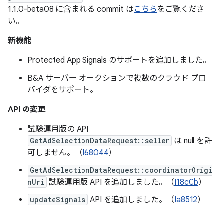
1.1.0-beta08 に含まれる commit は
こちら
をご覧くださ
い。
新機能
Protected App Signals のサポートを追加しました。
B&A サーバー オークションで複数のクラウド プロ
バイダをサポート。
API の変更
試験運用版の API
GetAdSelectionDataRequest::seller
は null を許
可しません。（
I68044
）
GetAdSelectionDataRequest::coordinatorOrigi
nUri
試験運用版 API を追加しました。（
I18c0b
）
updateSignals
API を追加しました。（
Ia8512
）