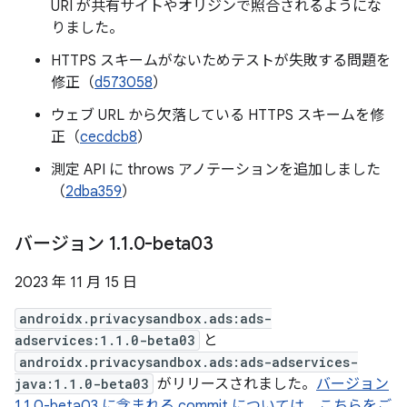
URI が共有サイトやオリジンで照合されるようにな
りました。
HTTPS スキームがないためテストが失敗する問題を
修正（
d573058
）
ウェブ URL から欠落している HTTPS スキームを修
正（
cecdcb8
）
測定 API に throws アノテーションを追加しました
（
2dba359
）
バージョン 1
.
1
.
0-beta03
2023 年 11 月 15 日
androidx.privacysandbox.ads:ads-
adservices:1.1.0-beta03
と
androidx.privacysandbox.ads:ads-adservices-
java:1.1.0-beta03
がリリースされました。
バージョン
1.1.0-beta03 に含まれる commit については、こちらをご